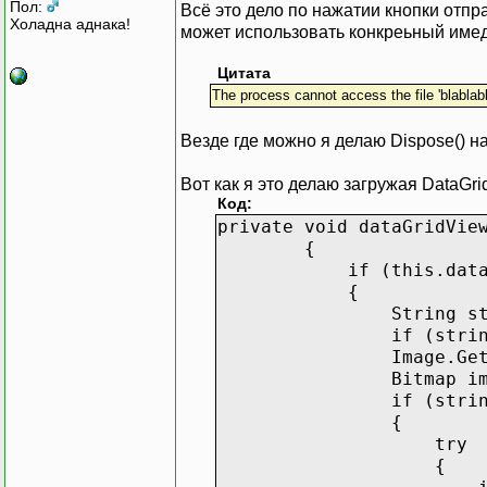
Пол:
Всё это дело по нажатии кнопки отпра
Холадна аднака!
может использовать конкреьный имед
Цитата
The process cannot access the file 'blablab
Везде где можно я делаю Dispose() н
Вот как я это делаю загружая DataGri
Код:
private void dataGridVie
{
if (this.dataGridView
{
String stringValu
if (stringValue 
Image.GetThumbnailIma
Bitmap imageBitm
if (stringValu
{
try
{