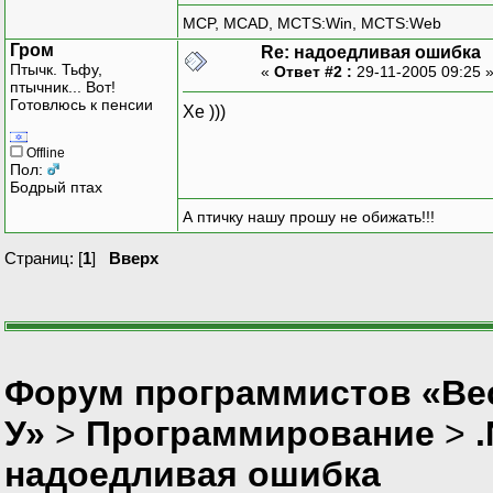
MCP, MCAD, MCTS:Win, MCTS:Web
public bool Thumbna
Гром
Re: надоедливая ошибка
{
Птычк. Тьфу,
«
Ответ #2 :
29-11-2005 09:25 
return false
птычник... Вот!
}
Готовлюсь к пенсии
Хе )))
Offline
Пол:
Бодрый птах
А птичку нашу прошу не обижать!!!
Страниц: [
1
]
Вверх
Форум программистов «Ве
У»
>
Программирование
>
надоедливая ошибка