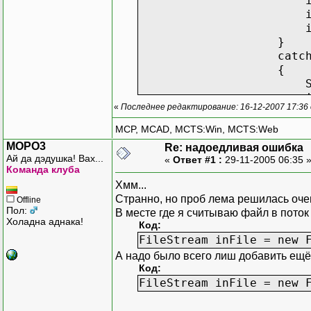
imageBitmap = n
imageBitmap2 = 
imageBitmap
}
catch (System.
{
System.Diagnosti
imageBitmap = new B
«
Последнее редактирование: 16-12-2007 17:36
imageBitmap2 = 
imageBitmap
MCP, MCAD, MCTS:Win, MCTS:Web
}
MOPO3
Re: надоедливая ошибка
}
Ай да дэдушка! Вах...
«
Ответ #1 :
29-11-2005 06:35 
else
Команда клуба
{
Хмм...
imageBitmap = new Bi
Странно, но проб лема решилась оче
Offline
imageBitmap2 = (
Пол:
В месте где я считываю файл в поток 
Холадна аднака!
imageBitmap.
Код:
}
FileStream inFile = new 
Image myThumbnail = 
А надо было всего лиш добавить ещё
e.Value = myTh
Код:
imageBitmap2.D
FileStream inFile = new 
}
}