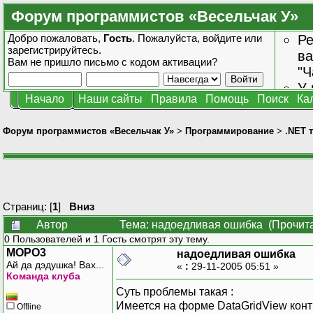
Форум программистов «Весельчак У»
Добро пожаловать,
Гость
. Пожалуйста,
войдите
или
Ре
зарегистрируйтесь
.
ва
Вам не пришло
письмо с кодом активации?
"Ч
У 
Начало
Наши сайты
Правила
Помощь
Поиск
Ка
от
зн
Форум программистов «Весельчак У»
>
Программирование
>
.NET 
Страниц: [
1
]
Вниз
Автор
Тема: надоедливая ошибка (Прочита
0 Пользователей и 1 Гость смотрят эту тему.
MOPO3
надоедливая ошибка
Ай да дэдушка! Вах...
«
:
29-11-2005 05:51 »
Команда клуба
Суть проблемы такая :
Имеется на форме DataGridView контр
Offline