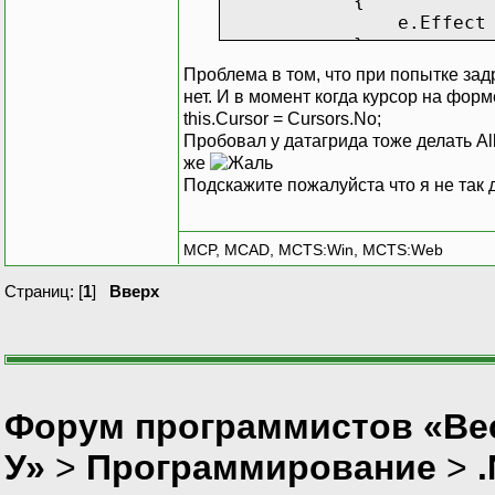
{
e.Effect = DragD
}
else
Проблема в том, что при попытке зад
{
нет. И в момент когда курсор на форм
e.Effect = DragD
this.Cursor = Cursors.No;
}
Пробовал у датагрида тоже делать Al
}
же
Подскажите пожалуйста что я не так 
MCP, MCAD, MCTS:Win, MCTS:Web
Страниц: [
1
]
Вверх
Форум программистов «Ве
У»
>
Программирование
>