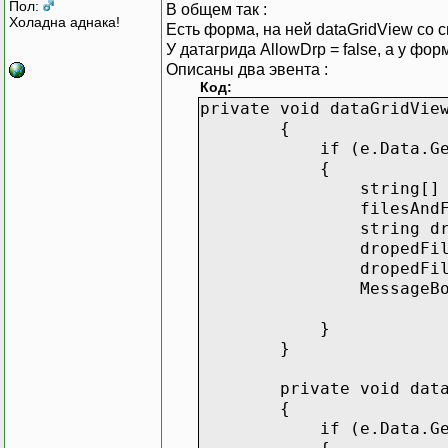
Пол:
В общем так :
Холадна аднака!
Есть форма, на ней dataGridView со с
У датагрида AllowDrp = false, а у фор
Описаны два эвента :
Код:
private void dataGridVie
{
if (e.Data.GetDataP
{
string[] filesA
filesAndFolders = (
string dropedFi
dropedFilesAndFolde
dropedFilesAndFolder
MessageBox.Show(d
}
}
private void dataGridV
{
if (e.Data.GetDataP