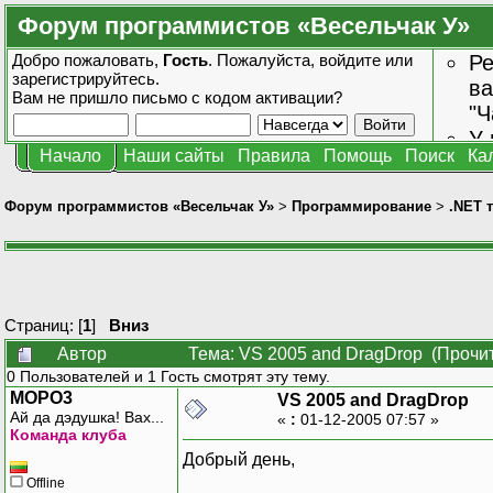
Форум программистов «Весельчак У»
Добро пожаловать,
Гость
. Пожалуйста,
войдите
или
Ре
зарегистрируйтесь
.
ва
Вам не пришло
письмо с кодом активации?
"Ч
У 
Начало
Наши сайты
Правила
Помощь
Поиск
Ка
от
зн
Форум программистов «Весельчак У»
>
Программирование
>
.NET 
Страниц: [
1
]
Вниз
Автор
Тема: VS 2005 and DragDrop (Прочит
0 Пользователей и 1 Гость смотрят эту тему.
MOPO3
VS 2005 and DragDrop
Ай да дэдушка! Вах...
«
:
01-12-2005 07:57 »
Команда клуба
Добрый день,
Offline