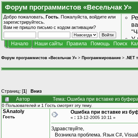
Форум программистов «Весельчак У»
Добро пожаловать,
Гость
. Пожалуйста,
войдите
или
Ре
зарегистрируйтесь
.
ва
Вам не пришло
письмо с кодом активации?
"Ч
У 
Начало
Наши сайты
Правила
Помощь
Поиск
Ка
от
зн
Форум программистов «Весельчак У»
>
Программирование
>
.NET 
Страниц: [
1
]
Вниз
Автор
Тема: Ошибка при вставке из буфера
0 Пользователей и 1 Гость смотрят эту тему.
SAnatoly
Ошибка при вставке из бу
Гость
«
:
13-12-2005 10:11 »
Здравствуйте,
Возникла проблема. Язык C#, Visual 