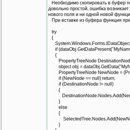
Необходимо скопировать в буфер по
довольно простой, ошибка возникает 
нового поля и ни одной новой функци
При вставке из буфера функция пр
try
{
System.Windows.Forms.IDataObject da
if (dataObj.GetDataPresent("MyName
{
PropertyTreeNode DestinationNode =
object obj = dataObj.GetData("MyN
PropertyTreeNode NewNode = (Prop
if (NewNode == null) return;
if (DestinationNode != null)
{
DestinationNode.Nodes.Add(New
}
else
{
SelectedTree.Nodes.Add(NewNo
}