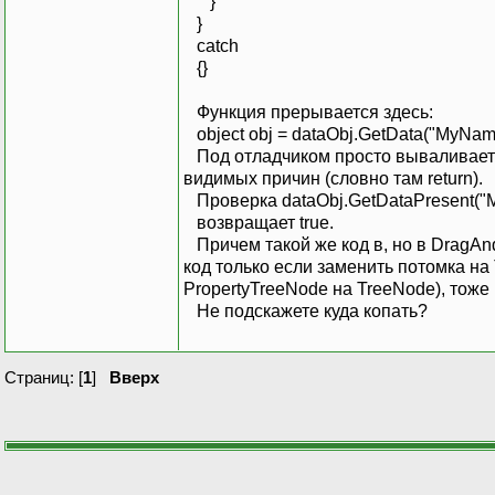
}
}
catch
{}
Функция прерывается здесь:
object obj = dataObj.GetData("MyNam
Под отладчиком просто вываливаетс
видимых причин (словно там return).
Проверка dataObj.GetDataPresent("
возвращает true.
Причем такой же код в, но в DragAnd
код только если заменить потомка на
PropertyTreeNode на TreeNode), тоже
Не подскажете куда копать?
Страниц: [
1
]
Вверх