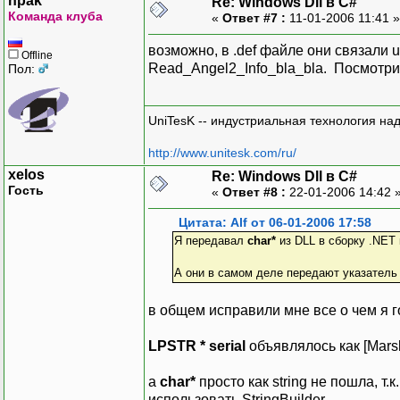
npak
Re: Windows Dll в C#
Команда клуба
«
Ответ #7 :
11-01-2006 11:41 
возможно, в .def файле они связали
Offline
Read_Angel2_Info_bla_bla. Посмотри 
Пол:
UniTesK -- индустриальная технология на
http://www.unitesk.com/ru/
xelos
Re: Windows Dll в C#
Гость
«
Ответ #8 :
22-01-2006 14:42 
Цитата: Alf от 06-01-2006 17:58
Я передавал
char*
из DLL в сборку .NET
А они в самом деле передают указатель 
в общем исправили мне все о чем я г
LPSTR * serial
объявлялось как [Marsh
а
char*
просто как string не пошла, т.
использовать StringBuilder