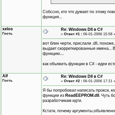
Собссно, кто что думает по этому пов
функция...
xelos
Re: Windows Dll в C#
Гость
«
Ответ #1 :
06-01-2006 15:58 
вот блин черти, прислали .dll, похоже
выдает скорреткированные имена... 
функцию....
как объявить функции в C# - идеи ес
Alf
Re: Windows Dll в C#
Гость
«
Ответ #2 :
06-01-2006 17:21 
Я бы попробовал написать прокси, к
функции из
ReadEEPROM.dll
. Чуть 
разработчикам идти.
Кстати, почему аргументы,объявленн