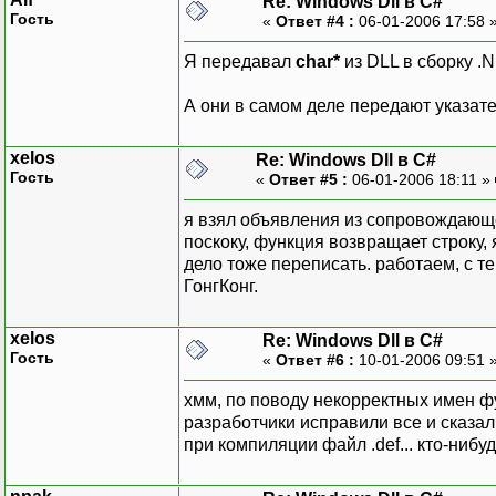
Re: Windows Dll в C#
Гость
«
Ответ #4 :
06-01-2006 17:58 
Я передавал
char*
из DLL в сборку .
А они в самом деле передают указател
xelos
Re: Windows Dll в C#
Гость
«
Ответ #5 :
06-01-2006 18:11 »
я взял объявления из сопровождающ
поскоку, функция возвращает строку,
дело тоже переписать. работаем, с тем
ГонгКонг.
xelos
Re: Windows Dll в C#
Гость
«
Ответ #6 :
10-01-2006 09:51 
хмм, по поводу некорректных имен ф
разработчики исправили все и сказа
при компиляции файл .def... кто-нибу