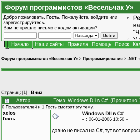
Форум программистов «Весельчак У»
Добро пожаловать,
Гость
. Пожалуйста,
войдите
или
Ре
зарегистрируйтесь
.
ва
Вам не пришло
письмо с кодом активации?
"Ч
У 
Начало
Наши сайты
Правила
Помощь
Поиск
Ка
от
зн
Форум программистов «Весельчак У»
>
Программирование
>
.NET 
Страниц: [
1
]
Вниз
Автор
Тема: Windows Dll в C# (Прочитано 
0 Пользователей и 1 Гость смотрят эту тему.
xelos
Windows Dll в C#
Гость
«
:
06-01-2006 10:50 »
давно не писал на С#, тут вот вопроси