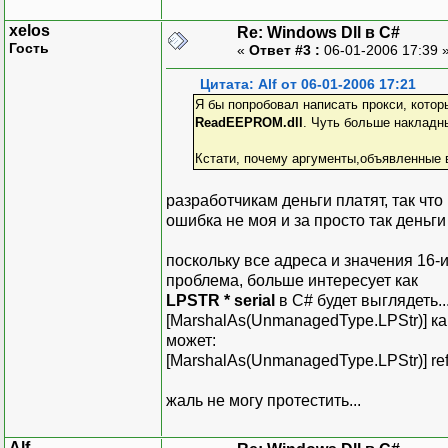
xelos
Re: Windows Dll в C#
Гость
«
Ответ #3 :
06-01-2006 17:39 
Цитата: Alf от 06-01-2006 17:21
Я бы попробовал написать прокси, кото
ReadEEPROM.dll
. Чуть больше накладны
Кстати, почему аргументы,объявленные 
разработчикам деньги платят, так что
ошибка не моя и за просто так деньги
поскольку все адреса и значения 16-и
проблема, больше интересует как
LPSTR * serial
в C# будет выглядеть...
[MarshalAs(UnmanagedType.LPStr)] как-т
может:
[MarshalAs(UnmanagedType.LPStr)] ref 
жаль не могу протестить...
Alf