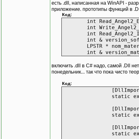
есть .dll, написанная на WinAPI - ра
приложение. прототипы функций в .D
Код:
int Read_Angel2_
int Write_Angel2
int Read_Angel2_
int & version_so
LPSTR * nom_mate
int & version_ma
включить .dll в C# надо, самой .Dll н
понедельник... так что пока чисто те
Код:
[DllImpo
static e
[DllImpo
static e
[DllImpo
static e