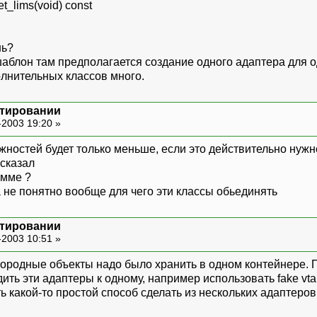
t_lims(void) const
шь?
аблон там предполагается создание одного адаптера для од
олнительных классов много.
ктировании
-2003 19:20 »
ожностей будет только меньше, если это действительно нужн
 сказал
амме ?
ка не понятно вообще для чего эти классы обьединять
ктировании
-2003 10:51 »
знородные объекты надо было хранить в одном контейнере. 
дить эти адаптеры к одному, например использовать fake vt
 какой-то простой способ сделать из нескольких адаптеров о