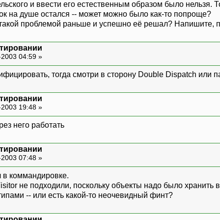
льского и ввести его естественным образом было нельзя. Т
ок на душе остался -- может можно было как-то попроще?
такой проблемой раньше и успешно её решал? Напишите, п
ктировании
-2003 04:59 »
цировать, тогда смотри в сторону Double Dispatch или пат
ктировании
-2003 19:48 »
рез него работать
ктировании
-2003 07:48 »
л в коммандировке.
sitor не подходили, поскольку объекты надо было хранить 
пами -- или есть какой-то неочевидный финт?
ктировании