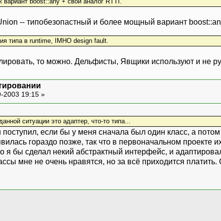
 вариант boost::any + свой аналог RTTI.
Union -- типобезопастный и более мощный вариант boost::an
 типа в runtime, IMHO design fault.
лировать, то можно. Дельфисты, Явщики используют и не ру
тировании
-2003 19:15 »
данной ситуации это адаптер, что-то типа...
 и поступил, если бы у меня сначала был один класс, а пото
вилась гораздо позже, так что в первоначальном проекте их
ко я бы сделал некий абстрактный интерфейс, и адаптировал
ссы мне не очень нравятся, но за всё приходится платить.