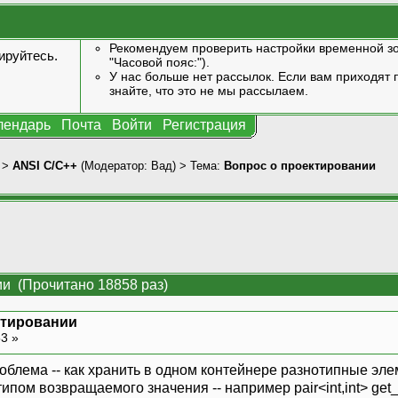
Рекомендуем проверить настройки временной зо
ируйтесь
.
"Часовой пояс:").
У нас больше нет рассылок. Если вам приходят п
знайте, что это не мы рассылаем.
лендарь
Почта
Войти
Регистрация
>
ANSI С/С++
(Модератор:
Вад
) > Тема:
Вопрос о проектировании
ии (Прочитано 18858 раз)
ктировании
53 »
проблема -- как хранить в одном контейнере разнотипные э
пом возвращаемого значения -- например pair<int,int> get_li