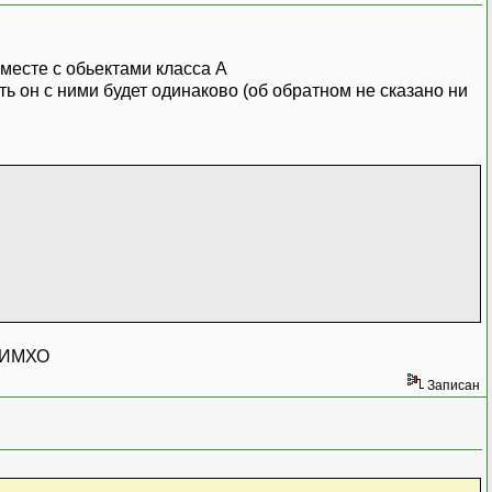
вместе с обьектами класса А
ть он с ними будет одинаково (об обратном не сказано ни
р ИМХО
Записан