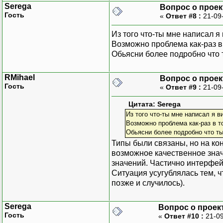
Serega
Вопрос о прое
Гость
«
Ответ #8 :
21-09
Из того что-ты мне написал я
Возможно проблема как-раз в 
Обьясни более подробно что 
RMihael
Вопрос о прое
Гость
«
Ответ #9 :
21-09
Цитата: Serega
Из того что-ты мне написал я в
Возможно проблема как-раз в т
Обьясни более подробно что ты
Типы были связаны, но на ко
возможное качественное знач
значений. Частично интерфей
Ситуация усугублялась тем, 
позже и случилось).
Serega
Вопрос о проек
Гость
«
Ответ #10 :
21-09