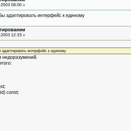
-2003 08:00 »
обы адаптировать интерфейс к единому
ктировании
-2003 12:33 »
ы адаптировать интерфейс к единому
я недоразумений.
этого:
st;
id) const;