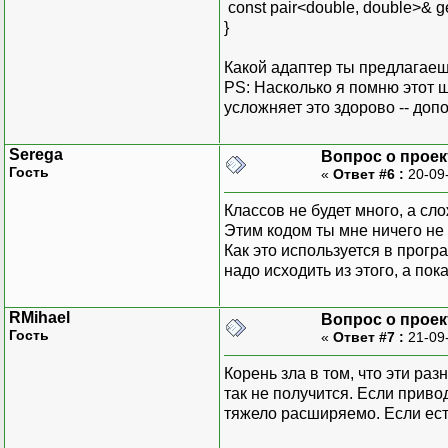
const pair<double, double>& ge
}
Какой адаптер ты предлагае
PS: Насколько я помню этот ш
усложняет это здорово -- доп
Serega
Вопрос о прое
Гость
«
Ответ #6 :
20-09
Классов не будет много, а сл
Этим кодом ты мне ничего не
Как это используется в прогр
надо исходить из этого, а по
RMihael
Вопрос о прое
Гость
«
Ответ #7 :
21-09
Корень зла в том, что эти ра
так не получится. Если приво
тяжело расширяемо. Если есть