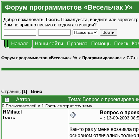
Форум программистов «Весельчак У»
Добро пожаловать,
Гость
. Пожалуйста,
войдите
или
зарегистр
Вам не пришло
письмо с кодом активации?
Начало
Наши сайты
Правила
Помощь
Поиск
Ка
Форум программистов «Весельчак У»
>
Программирование
>
C/C++
Страниц: [
1
]
Вниз
Автор
Тема: Вопрос о проектирован
0 Пользователей и 1 Гость смотрят эту тему.
RMihael
Вопрос о прое
Гость
«
:
13-09-2003 08:
Как-то раз у меня возникла 
основном отличались только ти