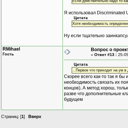
Если действительно надо то как
Я использовал Discriminated 
Цитата
Хотя необходимость определения
Ну если тщательно заинкапсу
RMihael
Вопрос о проек
Гость
«
Ответ #13 :
25-09
Цитата
...Первое что приходит на ум в 
Скорее всего как-то так я бы
необходимость связать их поя
концов). А метод хорош, толь
разве что дополнительные кла
будущем
Страниц: [
1
]
Вверх