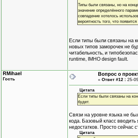
Типы были связаны, но на конц
значение определённого параме
совпадение хотелось использов
вероятность того, что появится
Если типы были связаны на ко
новых типов заморочек не буд
читабельность, и типобезопас
runtime, IMHO design fault.
RMihael
Вопрос о проек
Гость
«
Ответ #12 :
25-09
Цитата
Если типы были связаны на кон
будет.
Связи на уровне языка не был
кода. Базовый класс вводить 
недостатков. Просто сейчас с
Цитата