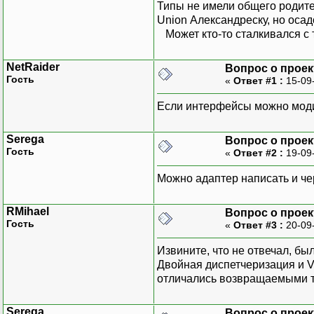
Типы не имели общего родите
Union Александреску, но осад
Может кто-то сталкивался с 
NetRaider
Вопрос о прое
Гость
«
Ответ #1 :
15-09
Если интерфейсы можно модифи
Serega
Вопрос о прое
Гость
«
Ответ #2 :
19-09
Можно адаптер написать и че
RMihael
Вопрос о прое
Гость
«
Ответ #3 :
20-09
Извините, что не отвечал, бы
Двойная диспетчеризация и Vi
отличались возвращаемыми ти
Serega
Вопрос о прое