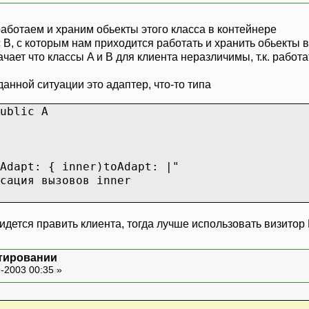
 работаем и храним обьекты этого класса в контейнере
 B, с которым нам приходится работать и хранить обьекты 
чает что классы A и B для клиента неразличимы, т.к. работа
данной ситуации это адаптер, что-то типа
ublic A
apt: { inner)toAdapt: |"
ция вызовов inner
идется править клиента, тогда лучше использовать визито
тировании
-2003 00:35 »