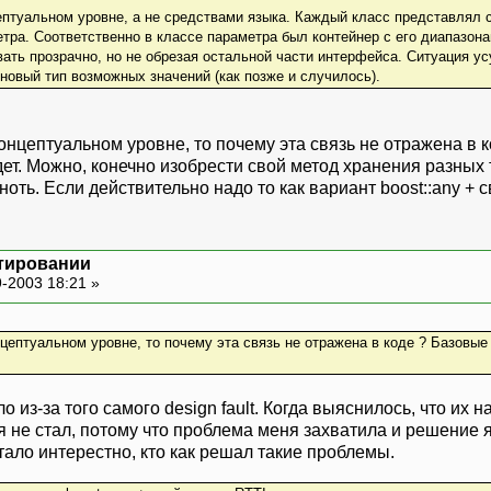
ептуальном уровне, а не средствами языка. Каждый класс представлял 
тра. Соответственно в классе параметра был контейнер с его диапазон
ать прозрачно, но не обрезая остальной части интерфейса. Ситуация у
 новый тип возможных значений (как позже и случилось).
нцептуальном уровне, то почему эта связь не отражена в к
ет. Можно, конечно изобрести свой метод хранения разных 
ноть. Если действительно надо то как вариант boost::any +
тировании
-2003 18:21 »
цептуальном уровне, то почему эта связь не отражена в коде ? Базовые
о из-за того самого design fault. Когда выяснилось, что их
я не стал, потому что проблема меня захватила и решение я 
тало интерестно, кто как решал такие проблемы.