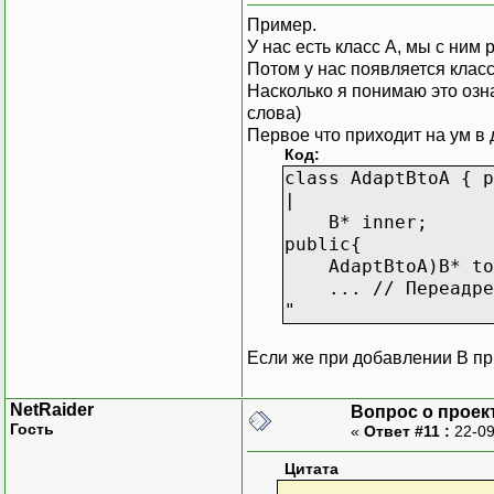
Пример.
У нас есть класс A, мы с ним
Потом у нас появляется класс
Насколько я понимаю это озна
слова)
Первое что приходит на ум в 
Код:
class AdaptBtoA { p
|
B* inner;
public{
AdaptBtoA)B* toAd
... // Переадреса
"
Если же при добавлении B пр
NetRaider
Вопрос о проек
Гость
«
Ответ #11 :
22-09
Цитата