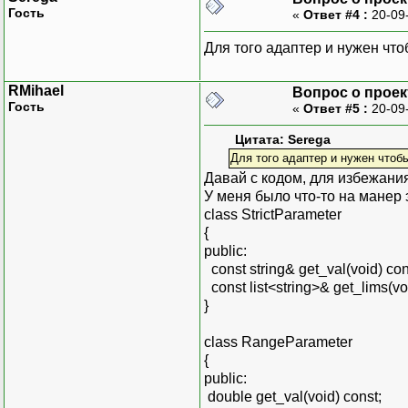
Гость
«
Ответ #4 :
20-09
Для того адаптер и нужен чт
RMihael
Вопрос о прое
Гость
«
Ответ #5 :
20-09
Цитата: Serega
Для того адаптер и нужен чтоб
Давай с кодом, для избежани
У меня было что-то на манер 
class StrictParameter
{
public:
const string& get_val(void) con
const list<string>& get_lims(vo
}
class RangeParameter
{
public:
double get_val(void) const;