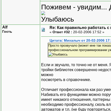
Поживем - увидим... 
Alf
Re: Как правильно работать с
Гость
«
Ответ #32 :
20-02-2006 17:52 »
Цитата: Михалыч от 20-02-2006 17:
Просто прозвучало (может мне так показ
профессиональном программировании уже 
Если и звучало, то точно не от меня.
тройки библиотек совершенно недос
можно
посмотреть в справочнике.
Отличает профессионала как раз умен
Набивать его функциями можно поручи
имеет никакого отношения, паттерны
необходимо профессионалу, сколь вл
автоматов и т.п. (не буду повторятьс