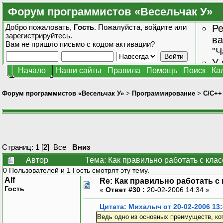
Форум программистов «Весельчак У»
Добро пожаловать,
Гость
. Пожалуйста,
войдите
или
Ре
зарегистрируйтесь
.
ва
Вам не пришло
письмо с кодом активации?
"Ч
У 
Начало
Наши сайты
Правила
Помощь
Поиск
Ка
от
зн
Форум программистов «Весельчак У»
>
Программирование
>
C/C++
Страниц:
1
[
2
]
Все
Вниз
Автор
Тема: Как правильно работать с кла
0 Пользователей и 1 Гость смотрят эту тему.
Alf
Re: Как правильно работать с
Гость
«
Ответ #30 :
20-02-2006 14:34 »
Цитата: Михалыч от 20-02-2006 13:
Ведь одно из основных преимуществ, ко