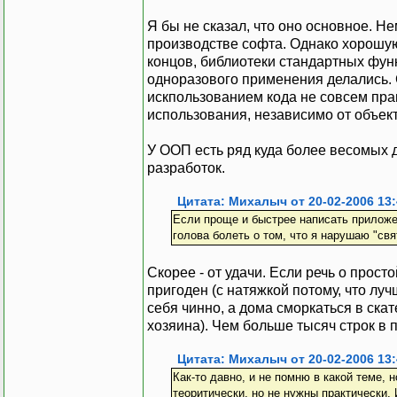
Я бы не сказал, что оно основное. Н
производстве софта. Однако хорошую
концов, библиотеки стандартных функ
одноразового применения делались.
искпользованием кода не совсем пра
использования, независимо от объект
У ООП есть ряд куда более весомых 
разработок.
Цитата: Михалыч от 20-02-2006 13:
Если проще и быстрее написать приложен
голова болеть о том, что я нарушаю "св
Скорее - от удачи. Если речь о прост
пригоден (с натяжкой потому, что луч
себя чинно, а дома сморкаться в скат
хозяина). Чем больше тысяч строк в 
Цитата: Михалыч от 20-02-2006 13:
Как-то давно, и не помню в какой теме, 
теоритически, но не нужны практически.