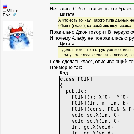
Нет, класс CPoint только из соображе
Offline
Цитата
Пол:
А что есть точка? Такого типа данных не
объект (класс), который инкапсулировал б
Правильно Джон говорит. В первую оч
И почему Альфу не понравилась струк
Цитата
...Дело в том, что в структуре все члены
...точку тоже лучше сделать классом, а 
Если сделать класс, описывающий точ
Примерно так:
Код:
class POINT
{
public:
POINT(): X(0), Y(0); /
POINT(int a, int b): X
POINT(const POINT& P) {
void setX(int C);
void setY(int C);
int getX(void);
int getY(void);