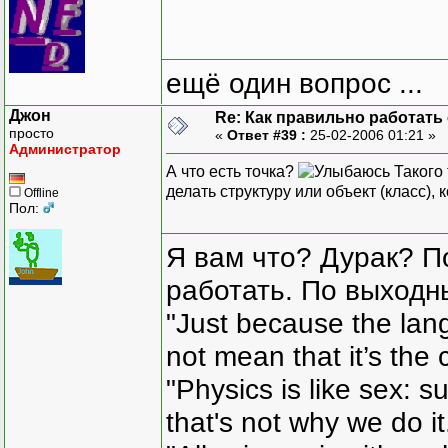
ещё один вопрос ...
Джон
Re: Как правильно работать
просто
«
Ответ #39 :
25-02-2006 01:21 »
Администратор
А что есть точка?
Такого 
делать структуру или объект (класс),
Offline
Пол:
Я вам что? Дурак? П
работать. По выходн
"Just because the lan
not mean that it’s the 
"Physics is like sex: s
that's not why we do i