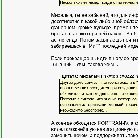
Несколько лет назад, когда о паттерна
Михалыч, ты не забывай, что для инф
десятилетия в какой-либо иной облас
фанерном "фокке-вульфе" времен пе
бросаешь тюки горящей пакли... В об
ас, легенда. Потом засыпаешь почти
забираешься в "МиГ" последней моде
Если прекращаешь идти в ногу со вр
"бывший". Увы, такова жизнь.
Цитата: Михалыч link=topic=8222
Другое дело сейчас - паттерны вошли в "
вполне без них обходятся при создании 
обходится, а там глядишь еще чего нов
Поэтому я считаю, что знание паттернов
основными алгоритмами, логикой, теори
необходимо бесспорно...
А кое-где обходятся FORTRAN-IV, а к
видел сложнейшую навигационную систе
заменить нечем, а поддерживать тако