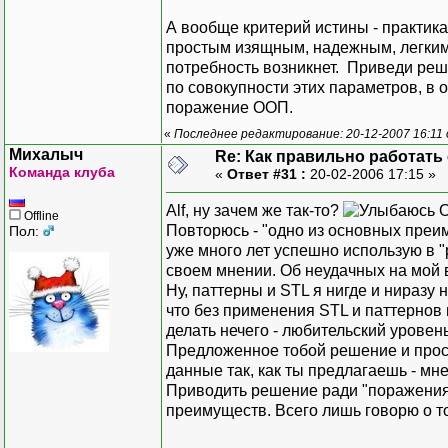
А вообще критерий истины - практи
простым изящным, надежным, легким 
потребность возникнет. Приведи реш
по совокупности этих параметров, в 
поражение ООП.
«
Последнее редактирование: 20-12-2007 16:11
Михалыч
Re: Как правильно работать
Команда клуба
«
Ответ #31 :
20-02-2006 17:15 »
Alf, ну зачем же так-то?
О
Offline
Повторюсь - "одно из основных преим
Пол:
уже много лет успешно использую в "
своем мнении. Об неудачных на мой 
Ну, паттерны и STL я нигде и ниразу 
что без применения STL и паттерно
делать нечего - любительский уровень
Предложенное тобой решение и прос
данные так, как ты предлагаешь - мн
Приводить решение ради "поражения 
преимуществ. Всего лишь говорю о т