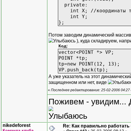
private:
int X; //координаты т
int Y;
};
Потом заводим динамический массив (
), куда складируем, напр
Код:
vector<POINT *> VP;
POINT *tp;
tp=new POINT(12, 13);
VP.push_back(tp);
А уже указатель на этот динамический
защищенном или нет, виде
«
Последнее редактирование: 25-02-2006 04:27
Поживем - увидим... 
nikedeforest
Re: Как правильно работать
Команда клуба
«
Ответ #42 :
26-02-2006 08:12 »