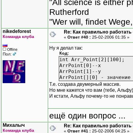
"All science is either 
Rutherford
"Wer will, findet Wege,
nikedeforest
Re: Как правильно работать
Команда клуба
«
Ответ #40 :
25-02-2006 01:35 »
Ну я делал так:
Offline
Код:
Пол:
int Arr_Point[2][100];
ArrPoint[0]--x
ArrPoint[1]--y
ArrPoint[][0] - значение
Т.е. создава двумерный массив.
Но мне кажется что вам (тебе, Альфу
И кстати, Альфу почему-то не понрави
ещё один вопрос ...
Михалыч
Re: Как правильно работать
Команда клуба
«
Ответ #41 :
25-02-2006 04:25 »