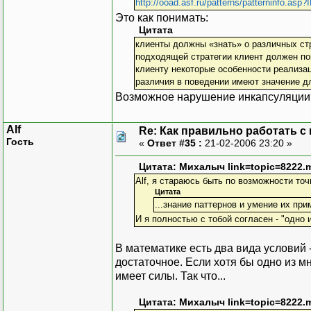
http://ooad.asf.ru/patterns/patterninfo.asp?
Это как понимать:
Цитата
клиенты должны «знать» о различных стр
подходящей стратегии клиент должен по
клиенту некоторые особенности реализац
различия в поведении имеют значение дл
Возможное нарушение инкапсуляции? 
Alf
Re: Как правильно работать с
Гость
«
Ответ #35 :
21-02-2006 23:20 »
Цитата: Михалыч link=topic=8222
Alf, я стараюсь быть по возможности то
Цитата
...знание паттернов и умение их пр
И я полностью с тобой согласен - "одно и
В математике есть два вида условий 
достаточное. Если хотя бы одно из 
имеет силы. Так что...
Цитата: Михалыч link=topic=8222