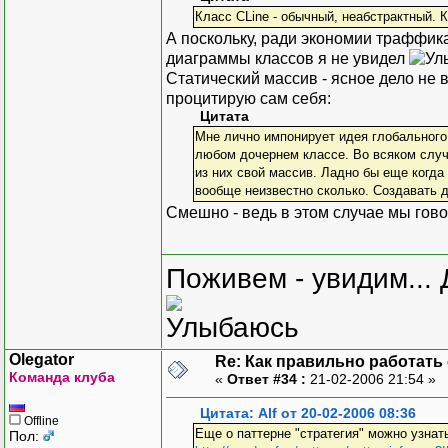
Класс CLine - обычный, неабстрактный. 
А поскольку, ради экономии траффика
диаграммы классов я не увидел
Статический массив - ясное дело не в
процитирую сам себя:
Цитата
Мне лично импонирует идея глобального м
любом дочернем классе. Во всяком случа
из них свой массив. Ладно бы еще когда 
вообще неизвестно сколько. Создавать д
Смешно - ведь в этом случае мы гов
Поживем - увидим... 
Olegator
Re: Как правильно работать
Команда клуба
«
Ответ #34 :
21-02-2006 21:54 »
Цитата: Alf от 20-02-2006 08:36
Offline
Еще о паттерне "стратегия" можно узнать
Пол: