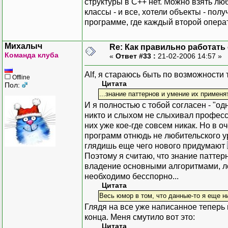
структуры в C++ нет. Можно взять лю
классы - и все, хотели объекты - пол
программе, где каждый второй опер
Михалыч
Re: Как правильно работать
Команда клуба
«
Ответ #33 :
21-02-2006 14:57 »
Alf, я стараюсь быть по возможности
Offline
Цитата
Пол:
...знание паттернов и умение их примен
И я полностью с тобой согласен - "одн
никто и слыхом не слыхивал професс
них уже кое-где совсем никак. Но в о
программ отнюдь не любительского ур
глядишь еще чего нового придумают
Поэтому я считаю, что знание паттер
владение основными алгоритмами, ло
необходимо бесспорно...
Цитата
Весь юмор в том, что данные-то я еще н
Глядя на все уже написанное теперь
конца. Меня смутило вот это:
Цитата