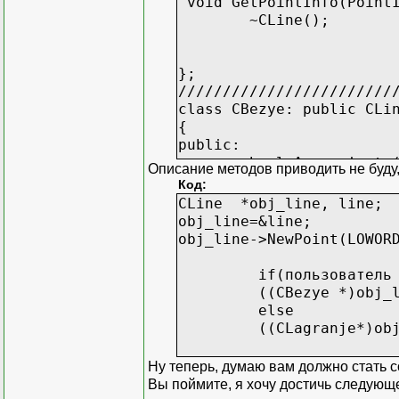
void GetPointInfo(PointI
~CLine();
};
////////////////////////
class CBezye: public CLi
{
public:
bool Approximate
Описание методов приводить не буду,
Код:
};
CLine *obj_line, line;
obj_line=&line;
class CLagranj:public CL
obj_line->NewPoint(LOWOR
{
public:
if(пользователь выб
bool Approximate
((CBezye *)obj_line
};
else
((CLagranje*)obj_lin
Ну теперь, думаю вам должно стать 
Вы поймите, я хочу достичь следующе