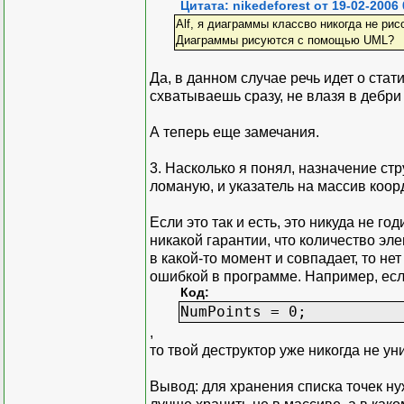
Цитата: nikedeforest от 19-02-2006 
Alf, я диаграммы классво никогда не ри
Диаграммы рисуются с помощью UML?
Да, в данном случае речь идет о стат
схватываешь сразу, не влазя в дебри
А теперь еще замечания.
3. Насколько я понял, назначение стр
ломаную, и указатель на массив коорд
Если это так и есть, это никуда не го
никакой гарантии, что количество эл
в какой-то момент и совпадает, то не
ошибкой в программе. Например, ес
Код:
NumPoints = 0;
,
то твой деструктор уже никогда не у
Вывод: для хранения списка точек нуж