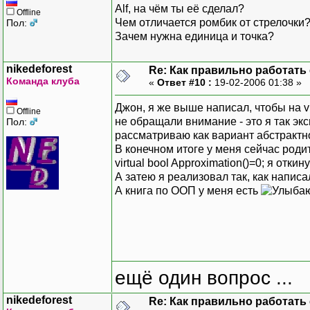
Alf, на чём ты её сделал?
Offline
Чем отличается ромбик от стрелочки
Пол:
Зачем нужна единица и точка?
nikedeforest
Re: Как правильно работать
Команда клуба
«
Ответ #10 :
19-02-2006 01:38 »
Джон, я же выше написал, чтобы на vir
Offline
не обращали внимание - это я так эк
Пол:
рассматриваю как вариант абстрактног
В конечном итоге у меня сейчас родит
virtual bool Approximation()=0; я откину
А затею я реализовал так, как написа
А книга по ООП у меня есть
ещё один вопрос ...
nikedeforest
Re: Как правильно работать