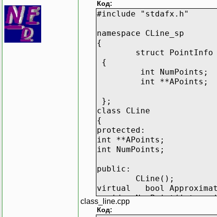
Код:
#include "stdafx.h"
namespace CLine_sp
{
struct PointInfo
{
int NumPoints;
int **APoints;
};
class CLine
{
protected:
int **APoints;
int NumPoints;
public:
CLine();
virtual bool Approximat
void
NewPoint(int x, 
class_line.cpp
void GetPointInfo(PointI
Код: