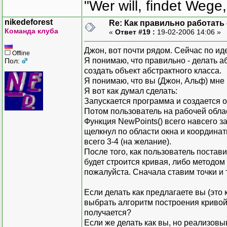
"Wer will, findet Wege,
nikedeforest
Re: Как правильно работать
Команда клуба
«
Ответ #19 :
19-02-2006 14:06 »
Джон, вот почти рядом. Сейчас по ид
Offline
Я понимаю, что правильно - делать а
Пол:
создать объект абстрактного класса.
Я понимаю, что вы (Джон, Альф) мне г
Я вот как думал сделать:
Запускается программа и создается об
Потом пользователь на рабочей обла
Функция NewPoints() всего навсего з
щелкнул по области окна и координат
всего 3-4 (на желание).
После того, как пользователь постав
будет строится кривая, либо методом
пожалуйста. Сначала ставим точки и
Если делать как предлагаете вы (это
выбрать алгоритм построения кривой 
получается?
Если же делать как вы, но реализовыв