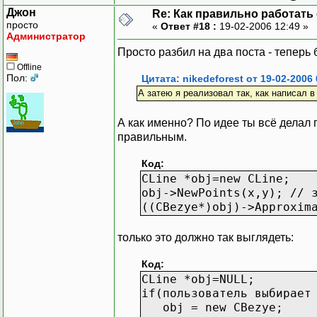
Джон
Re: Как правильно работать
просто
«
Ответ #18 :
19-02-2006 12:49 »
Администратор
Просто разбил на два поста - теперь 
Offline
Пол:
Цитата: nikedeforest от 19-02-2006 
А затею я реализовал так, как написал в
А как именно? По идее ты всё делал 
правильным.
Код:
СLine *obj=new CLine;
obj->NewPoints(x,y); // 
((СBezye*)obj)->Approxim
только это должно так выглядеть:
Код:
СLine *obj=NULL;
if(пользователь выбирает
obj = new CBezye;