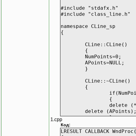
~CLine();
#include "stdafx.h"
#include "class_line.h"
};
////////////////////////
namespace CLine_sp
class CBezye: public CLi
{
{
public:
CLine::CLine()
bool Approximate
{
NumPoints=0;
};
APoints=NULL;
}
class CLagranj:public CL
{
CLine::~CLine()
public:
{
bool Approximate
if(NumPo
};
{
delete (
}
delete (APoints)
}
1.cpp
Код:
}
LRESULT CALLBACK WndProc