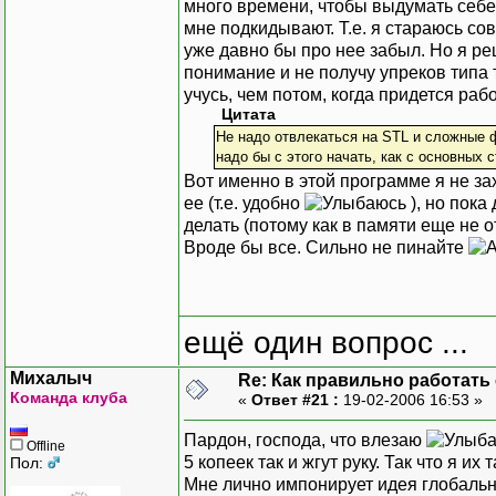
много времени, чтобы выдумать себ
мне подкидывают. Т.е. я стараюсь со
уже давно бы про нее забыл. Но я р
понимание и не получу упреков типа 
учусь, чем потом, когда придется ра
Цитата
Не надо отвлекаться на STL и сложные 
надо бы с этого начать, как с основных 
Вот именно в этой программе я не за
ее (т.е. удобно
), но пока
делать (потому как в памяти еще не о
Вроде бы все. Сильно не пинайте
ещё один вопрос ...
Михалыч
Re: Как правильно работать
Команда клуба
«
Ответ #21 :
19-02-2006 16:53 »
Пардон, господа, что влезаю
Offline
5 копеек так и жгут руку. Так что я их 
Пол:
Мне лично импонирует идея глобальног