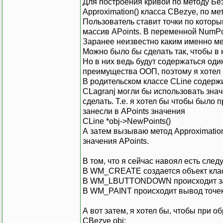
Для построения кривой по методу Без
}
{
Approximation() класса CBezye, по мет
case IDM
Пользователь ставит точки по которы
массив APoints. В переменной NumPoi
Заранее неизвестно каким именно ме
case IDM
Можно было бы сделать так, чтобы в 
Но в них ведь будут содержаться оди
for(i=0;
преимущества ООП, поэтому я хотел 
В родительском классе CLine содержи
case ID_
CLagranj могли бы использовать знач
{
сделать. Т.е. я хотел бы чтобы было 
obj_lin
занесли в APoints значения
СLine *obj->NewPoints()
А затем вызываю метод Approximatio
значения APoints.
default:
В том, что я сейчас навоял есть сле
}
В WM_CREATE создается объект клас
break;
В WM_LBUTTONDOWN происходит за
}
case WM_LBUTTOND
В WM_PAINT происходит вывод точек
void
CLine::G
{
obj_line->NewPo
А вот затем, я хотел бы, чтобы при
PInfo->NumPoint
InvalidateRect(
CBezye obj;