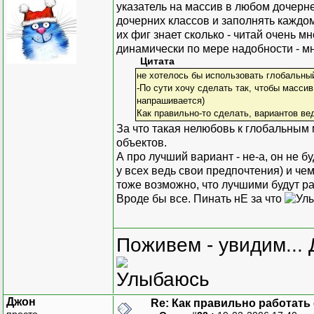
указатель на массив в любом дочерне
дочерних классов и заполнять каждому
их фиг знает сколько - читай очень 
динамически по мере надобности - м
Цитата
не хотелось бы использовать глобальны
-По сути хочу сделать так, чтобы массив
напрашивается)
Как правильно-то сделать, вариантов ве
За что такая нелюбовь к глобальным 
объектов.
А про лучший вариант - не-а, он не б
у всех ведь свои предпочтения) и че
тоже возможно, что лучшими будут р
Вроде бы все. Пинать нЕ за что
Поживем - увидим... 
Джон
Re: Как правильно работать
просто