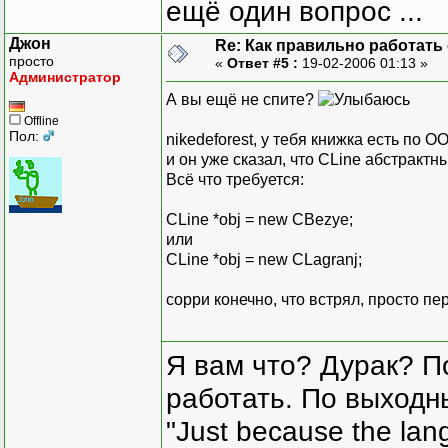
ещё один вопрос ...
Джон
Re: Как правильно работать
просто
«
Ответ #5 :
19-02-2006 01:13 »
Администратор
А вы ещё не спите?
Offline
Пол:
nikedeforest, у тебя книжка есть по 
и он уже сказал, что CLine абстрактн
Всё что требуется:
CLine *obj = new CBezye;
или
CLine *obj = new CLagranj;
сорри конечно, что встрял, просто п
Я вам что? Дурак? П
работать. По выходн
"Just because the lan