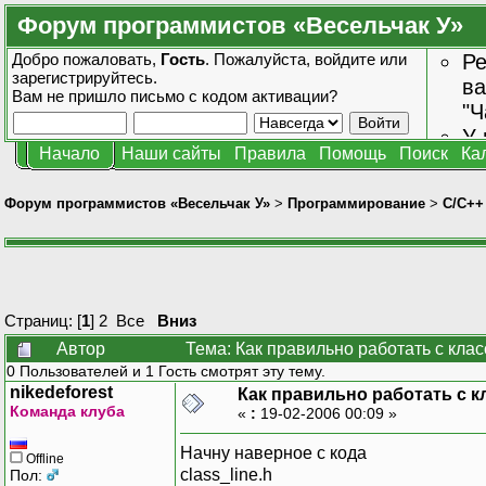
Форум программистов «Весельчак У»
Добро пожаловать,
Гость
. Пожалуйста,
войдите
или
Ре
зарегистрируйтесь
.
ва
Вам не пришло
письмо с кодом активации?
"Ч
У 
Начало
Наши сайты
Правила
Помощь
Поиск
Ка
от
зн
Форум программистов «Весельчак У»
>
Программирование
>
C/C++
Страниц: [
1
]
2
Все
Вниз
Автор
Тема: Как правильно работать с кла
0 Пользователей и 1 Гость смотрят эту тему.
nikedeforest
Как правильно работать с 
Команда клуба
«
:
19-02-2006 00:09 »
Начну наверное с кода
Offline
class_line.h
Пол: