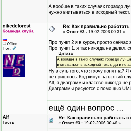
case WM_DESTROY:
obj_line
А вообще в таких случаях гораздо лу
delete (
нужно вчитываться в исходный текст, 
PostQuit
break;
nikedeforest
Re: Как правильно работать
default:
Команда клуба
«
Ответ #2 :
19-02-2006 00:31 »
return D
}
Про пункт 2 я в курсе, просто сейча
Offline
return 0;
Про пункт 1, я так никогда не делал, 
Пол:
}
Цитата
А вообще в таких случаях гораздо лучше
вчитываться в исходный текст, да и не з
Ну а суть того, что я хочу понятна? 
не пришлось. Код кинул на всякий слу
Alf, я диаграммы классво никогда не
Диаграммы рисуются с помощью UM
ещё один вопрос ...
Alf
Re: Как правильно работать с
Гость
«
Ответ #3 :
19-02-2006 00:46 »