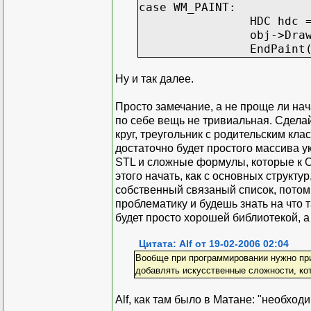
case WM_PAINT:
HDC hdc 
obj->Dra
EndPaint
Ну и так далее.
Просто замечание, а не проще ли на
по себе вещь не тривиальная. Сдела
круг, треугольник с родительским кл
достаточно будет простого массива у
STL и сложные формулы, которые к О
этого начать, как с основных структу
собственный связаный список, потом 
проблематику и будешь знать на что т
будет просто хорошей библиотекой, а
Цитата: Alf от 19-02-2006 02:04
Вообще при программировании нужно при
добавлять искусственные сложности, ко
Alf, как там было в Матане: "необход