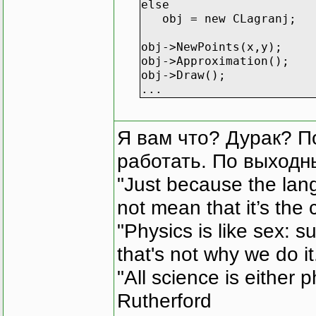
else
obj = new CLagranj;
obj->NewPoints(x,y);
obj->Approximation();
obj->Draw();
...
Я вам что? Дурак? П
работать. По выходн
"Just because the lan
not mean that it’s the 
"Physics is like sex: s
that's not why we do i
"All science is either 
Rutherford