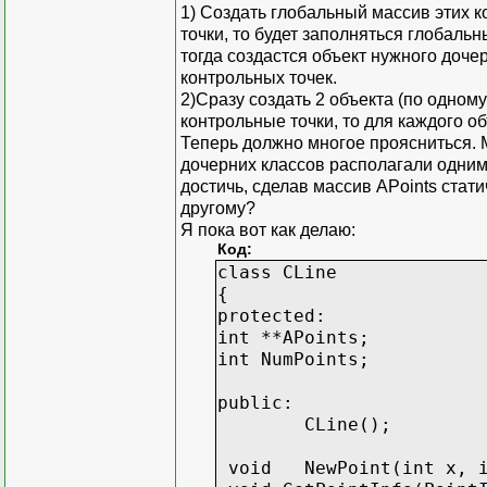
1) Создать глобальный массив этих к
точки, то будет заполняться глобальн
тогда создастся объект нужного дочер
контрольных точек.
2)Сразу создать 2 объекта (по одному
контрольные точки, то для каждого о
Теперь должно многое проясниться. М
дочерних классов располагали одним
достичь, сделав массив APoints статич
другому?
Я пока вот как делаю:
Код:
class CLine
{
protected:
int **APoints;
int NumPoints;
public:
CLine();
void
NewPoint(int x, 