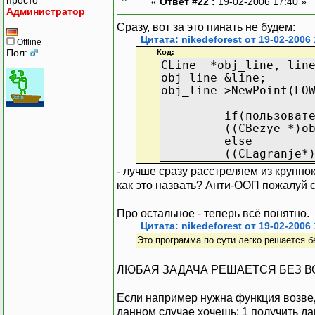
«
Ответ #22 :
19-02-2006 17:40 »
Администратор
Сразу, вот за это пинать не будем:
Цитата: nikedeforest от 19-02-2006 
Offline
Пол:
Код:
CLine *obj_line, lin
obj_line=&line;
obj_line->NewPoint(LO
if(пользователь 
((CBezye *)obj_li
else
((CLagranje*)obj_
- лучше сразу расстреляем из крупно
как это назвать? Анти-ООП пожалуй 
Про остальное - теперь всё понятно.
Цитата: nikedeforest от 19-02-2006 
Это программа по сути легко решается б
ЛЮБАЯ ЗАДАЧА РЕШАЕТСЯ БЕЗ ВСЯКО
Если например нужна функция возведе
данном случае хочешь: 1 получить да