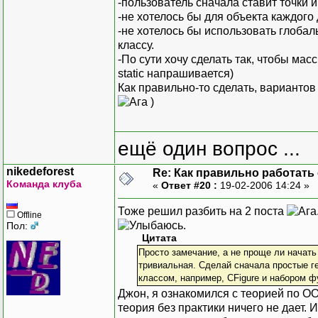
-пользователь сначала ставит точки 
-не хотелось бы для объекта каждого
-не хотелось бы использовать глоба
классу.
-По сути хочу сделать так, чтобы мас
static напрашивается)
Как правильно-то сделать, вариантов
)
ещё один вопрос ...
nikedeforest
Re: Как правильно работать
Команда клуба
«
Ответ #20 :
19-02-2006 14:24 »
Тоже решил разбить на 2 поста
Offline
.
Пол:
Цитата
Просто замечание, а не проще ли начат
тривиальная. Сделай сначала простые ге
классом, например, CFigure и набором ф
Джон, я ознакомился с теорией по ОО
теория без практики ничего не дает. 