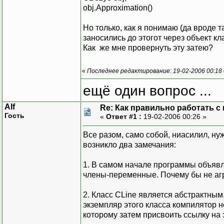
PInfo->APoints
obj.Approximation()
}
break;
Но только, как я понимаю (да вроде т
case WM_PAINT:
заносились до этогот через объект кл
bool CBezye::Approxima
hdc = Be
Как же мне провернуть эту затею?
{
// TODO:
MessageBox(NULL,"bezye
char s[5];
«
Последнее редактирование: 19-02-2006 00:18 о
obj_line
itoa(NumPoints,s,10);
for( i=
ещё один вопрос ...
MessageBox(NULL,s,"Num
return true;
Alf
Re: Как правильно работать с
}
Гость
«
Ответ #1 :
19-02-2006 00:26 »
bool CLagranj::Approxi
Все разом, само собой, ниасилил, н
{
возникло два замечания:
MessageBox(NULL,"lagra
return true;
1. В самом начале программы объявле
}
члены-переменные. Почему бы не агре
}
2. Класс CLine является абстрактным,
EndPaint
экземпляр этого класса компилятор н
break;
которому затем присвоить ссылку на 