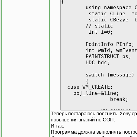
{
using namespace 
void CLine::NewP
static CLine *o
{
static CBezye b
int **temp=NUL
// static
int i=0;
int i=0;
if(NumPo
{
PointInfo PInfo;
int wmId, wmEven
//int ::
PAINTSTRUCT ps;
temp=new
HDC hdc;
temp[0]=
temp[1]=
switch (message)
{
for( 
case WM_CREATE:
obj_line=&line;
temp[
break;
case WM_COMMAND:
Теперь постараюсь пояснить. Хочу ср
wmId = 
повышения знаний по ООП.
wmEvent 
И так.
// Parse
Программа должна выполнять постро
APoint
switch (