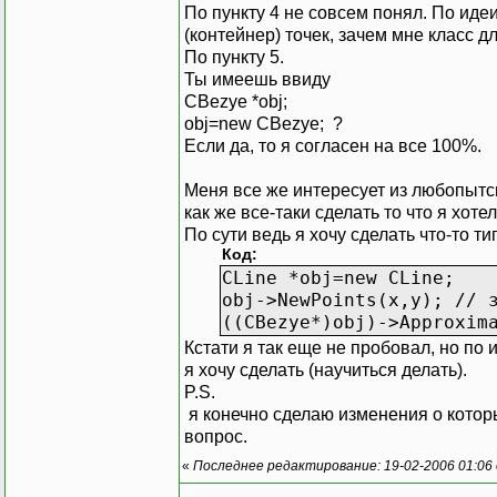
По пункту 4 не совсем понял. По идеи
(контейнер) точек, зачем мне класс д
По пункту 5.
Ты имеешь ввиду
CBezye *obj;
obj=new CBezye; ?
Если да, то я согласен на все 100%.
Меня все же интересует из любопытсв
как же все-таки сделать то что я хоте
По сути ведь я хочу сделать что-то ти
Код:
СLine *obj=new CLine;
obj->NewPoints(x,y); // 
((СBezye*)obj)->Approxim
Кстати я так еще не пробовал, но по 
я хочу сделать (научиться делать).
P.S.
я конечно сделаю изменения о которы
вопрос.
«
Последнее редактирование: 19-02-2006 01:06 о