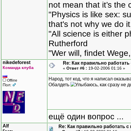
not mean that it’s the 
"Physics is like sex: s
that's not why we do i
"All science is either 
Rutherford
"Wer will, findet Wege,
nikedeforest
Re: Как правильно работать
Команда клуба
«
Ответ #6 :
19-02-2006 01:16 »
Народ, тот код, что я написал оказы
Offline
Обалдеть
, как сразу не 
Пол:
ещё один вопрос ...
Alf
Re: Как правильно работать с
Гость