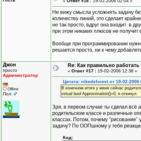
«
Ответ #16 :
19-02-2006 02:04 »
Не вижу смысла усложнять задачу бе
количеству линий, это сделает крайн
не так просто, вдруг она входит в д
при этом никаких плюсов не получит 
Вообще при программировании нужно
решается просто, ни к чему добавлят
Джон
Re: Как правильно работать
просто
«
Ответ #17 :
19-02-2006 12:38 »
Администратор
Цитата: nikedeforest от 19-02-2006 
В конечном итоге у меня сейчас родитель
Offline
Пол:
virtual bool Approximation()=0; я откинул.
Зря, в первом случае ты сделал всё
родительском классе и различные оп
классах. Потом, почему "рисование" 
задачу? По ООПшному у тебя реакци
Код: