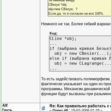
Ты имеешь ввиду
CBezye *obj;
obj=new CBezye; ?
Если да, то я согласен на все 100%.
Немного не так. Более гибкий вариан
Код:
CLine *obj;
...
if (выбрана кривая Безье
obj = new CBesier(...)
else if (выбрана кривая 
obj = new CLagrange(..
...
То есть задействовать полиморфизм. 
фактически указывает на один из п
программы. Механизм динамической 
функции будут вызваны при разымен
Alf
Re: Как правильно работать с
Гость
«
Ответ #8 :
19-02-2006 01:29 »