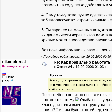
лучше хранить не в массиве, а в как
позволит на ходу легко добавлять и у
4. Саму точку тоже лучше сделать кла
заблагорассудится строить кривые не 
5. Ты заранее не можешь знать, что 
их динамически через вызов
new
, а 
кривых может впоследствии расшири
Вот пока информация к размышлению
«
Последнее редактирование: 19-02-2006 00:50 
nikedeforest
Re: Как правильно работать
Команда клуба
«
Ответ #4 :
19-02-2006 01:03 »
Цитата
Offline
Вывод: для хранения списка точек нужно
Пол:
не в массиве, а в каком-либо контейнер
и убирать точки.
По контейнер понятно все, все никак 
противится этому
, ну да
Класс для точки вместо структуры - э
понял? Т.е. там будет контейнер, сче