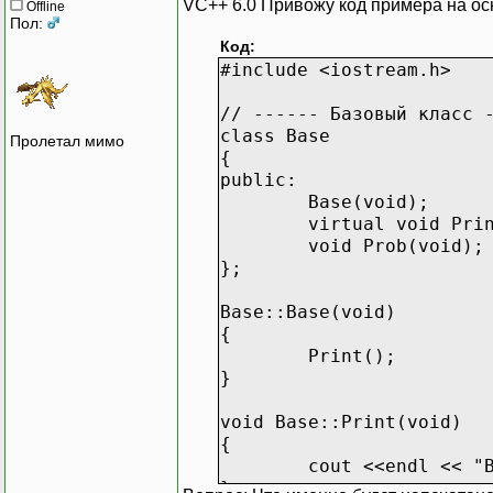
VC++ 6.0 Привожу код примера на ос
Offline
Пол:
Код:
#include <iostream.h>
// ------ Базовый класс 
class Base
Пролетал мимо
{
public:
Base(void);
virtual void Pri
void Prob(void);
};
Base::Base(void)
{
Print();
}
void Base::Print(void)
{
cout <<endl << "
}