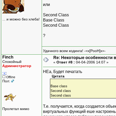
или
Second Class
... и можно без хлеба!
Base Class
Second Class
?
Удачного всем кодинга! -=x[PooH]x=-
Finch
Re: Некоторые особенности 
Спокойный
«
Ответ #8 :
04-04-2006 14:07 »
Администратор
НЕа, Будет печатать
Цитата
Offline
Пол:
Base class
Second class
Second class
Т.е. получается, когда создается объ
Пролетал мимо
виртуальных функций еше настроены 