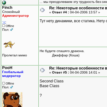
... мы преодолеваем эту трудность без си
Finch
Re: Некоторые особенности 
Спокойный
«
Ответ #4 :
04-04-2006 13:57 »
Администратор
Тут нету динамики, все статика. Нету
Offline
Пол:
Не будите спашяго дракона.
Пролетал мимо
Джаффар (Коша)
PooH
Re: Некоторые особенности 
Глобальный
«
Ответ #5 :
04-04-2006 14:01 »
модератор
Second Class
Offline
Base Class
Пол:
?