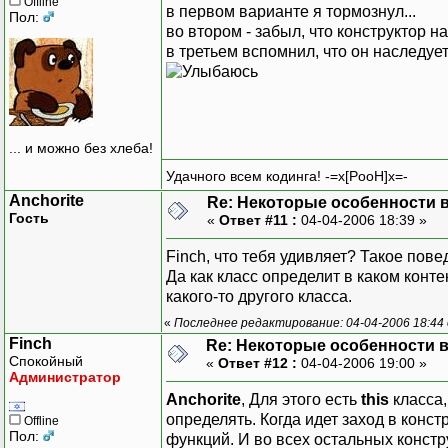
Offline
в первом варианте я тормознул...
Пол:
во втором - забыл, что конструктор на
в третьем вспомнил, что он наследуе
... и можно без хлеба!
Удачного всем кодинга! -=x[PooH]x=-
Anchorite
Re: Некоторые особенности
Гость
«
Ответ #11 :
04-04-2006 18:39 »
Finch, что тебя удивляет? Такое пов
Да как класс определит в каком конте
какого-то другого класса.
«
Последнее редактирование: 04-04-2006 18:44 
Finch
Re: Некоторые особенности 
Спокойный
«
Ответ #12 :
04-04-2006 19:00 »
Администратор
Anchorite
, Для этого есть
this
класса,
определять. Когда идет заход в конс
Offline
Пол:
функций. И во всех остальных констр