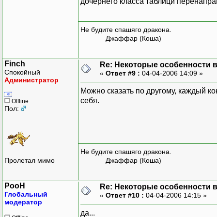
дочернего класса таблици перенапра
Не будите спашяго дракона.
Джаффар (Коша)
Finch
Re: Некоторые особенности 
Спокойный
«
Ответ #9 :
04-04-2006 14:09 »
Администратор
Можно сказать по другому, каждый к
себя.
Offline
Пол:
Не будите спашяго дракона.
Пролетал мимо
Джаффар (Коша)
PooH
Re: Некоторые особенности 
Глобальный
«
Ответ #10 :
04-04-2006 14:15 »
модератор
да...