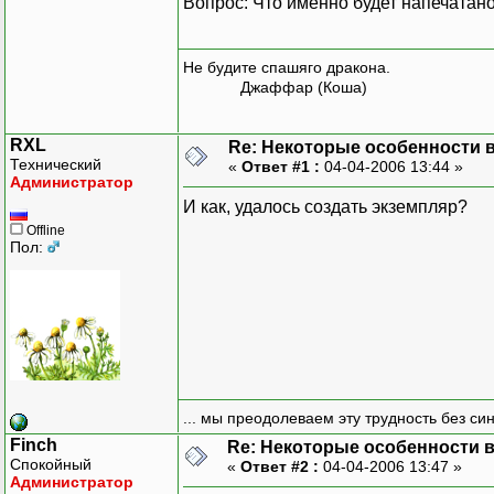
Вопрос: Что именно будет напечатано
void Base::Prob(void)
{
Не будите спашяго дракона.
Print();
Джаффар (Коша)
}
RXL
Re: Некоторые особенности
// ------ Производный от
Технический
«
Ответ #1 :
04-04-2006 13:44 »
Администратор
class Second: public Bas
И как, удалось создать экземпляр?
{
Offline
public:
Пол:
Second(void);
virtual void Pri
};
Second::Second(void):Bas
{
Print();
}
... мы преодолеваем эту трудность без си
Finch
Re: Некоторые особенности 
void Second::Print(void)
Спокойный
«
Ответ #2 :
04-04-2006 13:47 »
{
Администратор