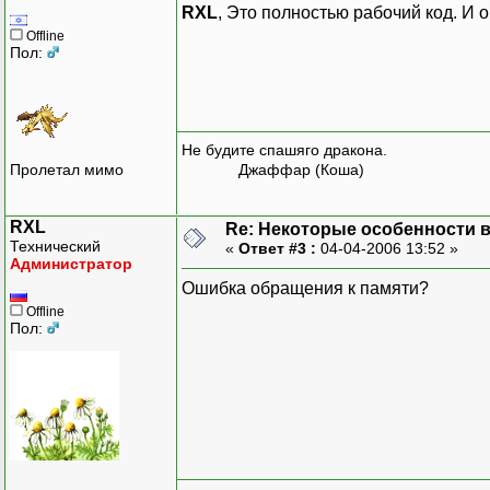
cout <<endl << "
RXL
, Это полностью рабочий код. И 
}
Offline
Пол:
int main()
{
Second sec;
sec.Prob();
Не будите спашяго дракона.
cout << endl;
Пролетал мимо
Джаффар (Коша)
return 0;
}
RXL
Re: Некоторые особенности 
Технический
«
Ответ #3 :
04-04-2006 13:52 »
Администратор
Ошибка обращения к памяти?
Offline
Пол: