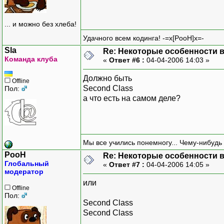
... и можно без хлеба!
Удачного всем кодинга! -=x[PooH]x=-
Sla
Re: Некоторые особенности 
Команда клуба
«
Ответ #6 :
04-04-2006 14:03 »
Должно быть
Offline
Second Class
Пол:
а что есть на самом деле?
Мы все учились понемногу... Чему-нибудь 
PooH
Re: Некоторые особенности 
Глобальный
«
Ответ #7 :
04-04-2006 14:05 »
модератор
или
Offline
Пол:
Second Class
Second Class