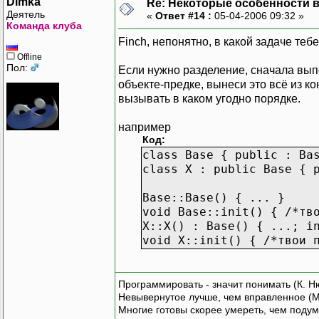
Dimka
Re: Некоторые особенности 
Деятель
«
Ответ #14 :
05-04-2006 09:32 »
Команда клуба
Finch, непонятно, в какой задаче теб
Offline
Пол:
Если нужно разделение, сначала вып
объекте-предке, вынеси это всё из ко
вызывать в каком угодно порядке.
например
Код:
class Base { public : Ba
class X : public Base { 
Base::Base() { ... }
void Base::init() { /*тв
X::X() : Base() { ...; i
void X::init() { /*твои 
Программировать - значит понимать (К. Н
Невывернутое лучше, чем вправленное (М
Многие готовы скорее умереть, чем подум