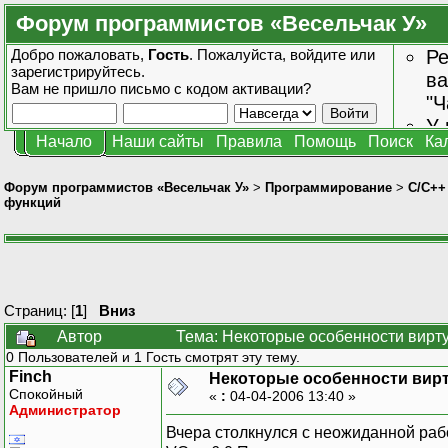
Форум программистов «Весельчак У»
Добро пожаловать,
Гость
. Пожалуйста,
войдите
или
Ре
зарегистрируйтесь
.
ва
Вам не пришло
письмо с кодом активации?
"Ч
У 
Начало
Наши сайты
Правила
Помощь
Поиск
Ка
от
зн
Форум программистов «Весельчак У»
>
Программирование
>
C/C++
функций
Страниц: [
1
]
Вниз
Автор
Тема: Некоторые особенности вирт
0 Пользователей и 1 Гость смотрят эту тему.
Finch
Некоторые особенности вир
Спокойный
«
:
04-04-2006 13:40 »
Администратор
Вчера столкнулся с неожиданной ра