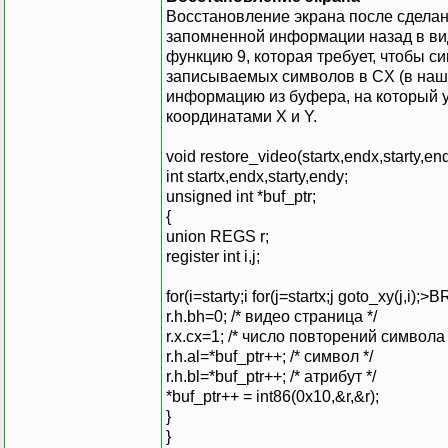
Восстановление экрана после сделан
запомненной информации назад в виде
функцию 9, которая требует, чтобы си
записываемых символов в CX (в нашем
информацию из буфера, на который у
координатами X и Y.
void restore_video(startx,endx,starty,end
int startx,endx,starty,endy;
unsigned int *buf_ptr;
{
union REGS r;
register int i,j;
for(i=starty;i for(j=startx;j goto_xy(j,i
r.h.bh=0; /* видео страница */
r.x.cx=1; /* число повторений символа 
r.h.al=*buf_ptr++; /* символ */
r.h.bl=*buf_ptr++; /* атрибут */
*buf_ptr++ = int86(0x10,&r,&r);
}
}