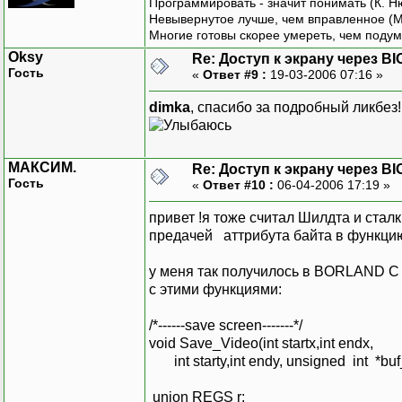
Программировать - значит понимать (К. Н
/* Восстанавлива
Невывернутое лучше, чем вправленное (М
работает
Многие готовы скорее умереть, чем подум
restore_video(10
Oksy
Re: Доступ к экрану через BI
getch();
Гость
«
Ответ #9 :
19-03-2006 07:16 »
return 0;
}
dimka
, спасибо за подробный ликбез!
МАКСИМ.
Re: Доступ к экрану через BI
Гость
«
Ответ #10 :
06-04-2006 17:19 »
привет !я тоже считал Шилдта и стал
предачей аттрибута байта в функци
у меня так получилось в BORLAND C 
c этими функциями:
/*------save screen-------*/
void Save_Video(int startx,int endx,
int starty,int endy, unsigned int *buf_
union REGS r;