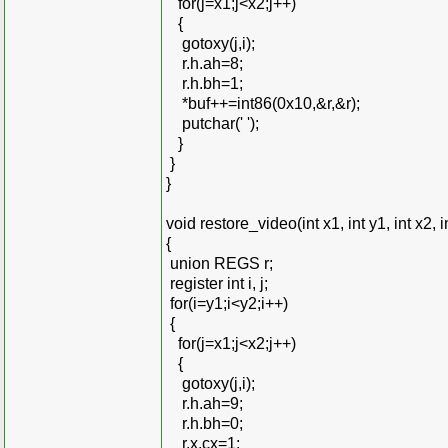
for(j=x1;j<x2;j++)
{
gotoxy(j,i);
r.h.ah=8;
r.h.bh=1;
*buf++=int86(0x10,&r,&r);
putchar(' ');
}
}
}
void restore_video(int x1, int y1, int x2, 
{
union REGS r;
register int i, j;
for(i=y1;i<y2;i++)
{
for(j=x1;j<x2;j++)
{
gotoxy(j,i);
r.h.ah=9;
r.h.bh=0;
r.x.cx=1;