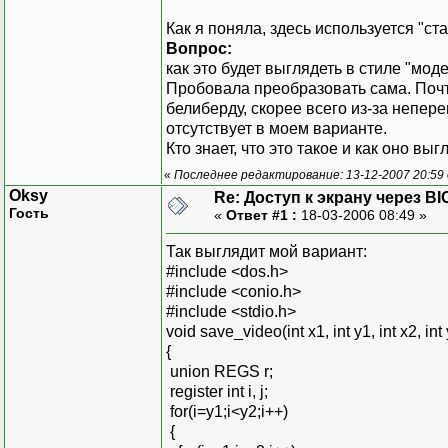
Как я поняла, здесь используется "ст
Вопрос:
как это будет выглядеть в стиле "мод
Пробовала преобразовать сама. Почти
белиберду, скорее всего из-за непере
отсутствует в моем варианте.
Кто знает, что это такое и как оно вы
«
Последнее редактирование: 13-12-2007 20:59
Oksy
Re: Доступ к экрану через BI
Гость
«
Ответ #1 :
18-03-2006 08:49 »
Так выглядит мой вариант:
#include <dos.h>
#include <conio.h>
#include <stdio.h>
void save_video(int x1, int y1, int x2, in
{
union REGS r;
register int i, j;
for(i=y1;i<y2;i++)
{