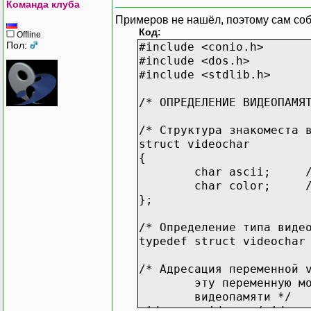
Команда клуба
Примеров не нашёл, поэтому сам соб
Код:
Offline
Пол:
#include <conio.h>
#include <dos.h>
#include <stdlib.h>
/* ОПРЕДЕЛЕНИЕ ВИДЕОПАМЯ
/* Структура знакоместа 
struct videochar
{
char ascii;
char color;
};
/* Определение типа виде
typedef struct videochar
/* Адресация переменной 
эту переменную м
видеопамяти */
videomem video = (videom