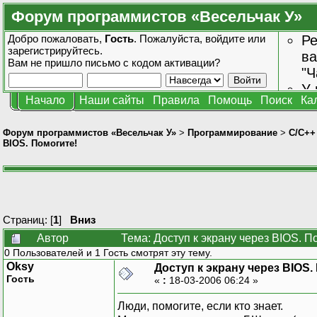
Форум программистов «Весельчак У»
Добро пожаловать,
Гость
. Пожалуйста,
войдите
или
Ре
зарегистрируйтесь
.
ва
Вам не пришло
письмо с кодом активации?
"Ч
У 
Начало
Наши сайты
Правила
Помощь
Поиск
Ка
от
зн
Форум программистов «Весельчак У»
>
Программирование
>
C/C++
BIOS. Помогите!
Страниц: [
1
]
Вниз
Автор
Тема: Доступ к экрану через BIOS. П
0 Пользователей и 1 Гость смотрят эту тему.
Oksy
Доступ к экрану через BIOS.
Гость
«
:
18-03-2006 06:24 »
Люди, помогите, если кто знает.