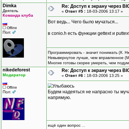
sizeof(s
Dimka
Re: Доступ к экрану через BI
/* Выделяем памя
Деятель
«
Ответ #5 :
18-03-2006 13:17 »
*buffer = (struc
Команда клуба
/* Чтобы не поте
Вот ведь... Чего было мучаться...
пользуем
Offline
iter = *buffer;
Пол:
в conio.h есть функции gettext и puttex
for(x = x1; x <=
for(y = 
Программировать - значит понимать (К. Н
Невывернутое лучше, чем вправленное (М
Многие готовы скорее умереть, чем подум
}
nikedeforest
Re: Доступ к экрану через BI
Модератор
«
Ответ #6 :
18-03-2006 13:25 »
/* Восстановление куска 
void restore_video(int x
Offline
struct videochar
Будем надеяться не напрасно ты муч
Пол:
{
напрямую.
int x, y;
struct videochar
/* Чтобы не поте
пользуем
iter = *buffer;
ещё один вопрос ...