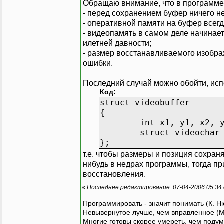
Обращаю внимание, что в программе н
- перед сохранением буфер ничего не
/* ФУНКЦИИ РАБОТЫ С ВИДЕ
- оперативной памяти на буфер всегд
- видеопамять в самом деле начинает
/* Получает указатель на
илетней давности;
в позиции x, y *
- размер восстанавливаемого изобра
videomem get_vidchptr(in
ошибки.
{
/* Перемещаем ук
Последний случай можно обойти, исп
раз по 8
Код:
/* Затем перемещ
struct videobuffer
знакомес
{
return video + (
int x1, y1, x2, 
}
struct videochar
};
/* Сохранение куска изоб
т.е. чтобы размеры и позиция сохран
void save_video(int x1, 
нибудь в недрах программы, тогда п
struct videochar
восстановления.
{
«
Последнее редактирование: 07-04-2006 05:34
int x, y;
struct videochar
Программировать - значит понимать (К. Н
/* Определяем, с
Невывернутое лучше, чем вправленное (М
size_t bufsize =
Многие готовы скорее умереть, чем подум