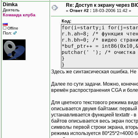
Dimka
Re: Доступ к экрану через BI
Деятель
«
Ответ #2 :
18-03-2006 11:42 »
Команда клуба
Код:
for(i=starty;i for(j=sta
Offline
Пол:
r.h.ah=8; /* функция чте
r.h.bh=0; /* видео стран
*buf_ptr++ = int86(0x10,
putchar(' '); /* очистка
}
}
Здесь же синтаксическая ошибка. Не 
Далее по сути задачи. Можно, конечн
времён распространения CGA и боле
Для цветного текстового режима вид
описывается двумя байтами: первый ба
устанавливается функцией textattr - 
байтов описывается весь экран постр
символы первой строки экрана, вторые
режима используется 80*25*2=4000 