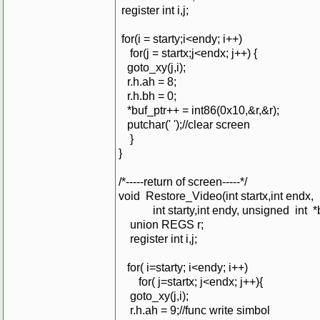
register int i,j;
for(i = starty;i<endy; i++)
for(j = startx;j<endx; j++) {
goto_xy(j,i);
r.h.ah = 8;
r.h.bh = 0;
*buf_ptr++ = int86(0x10,&r,&r);
putchar(' ');//clear screen
}
}
/*-----return of screen-----*/
void Restore_Video(int startx,int endx,
int starty,int endy, unsigned int *b
union REGS r;
register int i,j;
for( i=starty; i<endy; i++)
for( j=startx; j<endx; j++){
goto_xy(j,i);
r.h.ah = 9;//func write simbol