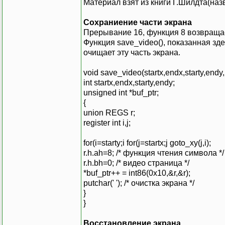
Материал взят из книги Г.Шилдта(наз
Сохраниение части экрана
Прерывание 16, функция 8 возвращает
Функция save_video(), показанная зд
очищает эту часть экрана.
void save_video(startx,endx,starty,endy,
int startx,endx,starty,endy;
unsigned int *buf_ptr;
{
union REGS r;
register int i,j;
for(i=starty;i for(j=startx;j goto_xy(j,i);
r.h.ah=8; /* функция чтения символа */
r.h.bh=0; /* видео страница */
*buf_ptr++ = int86(0x10,&r,&r);
putchar(' '); /* очистка экрана */
}
}
Восстановление экрана