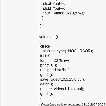
r.h.al=*buf++;
r.h.bl=*buf++;
*buf++=int86(0x10,&r,&r);
}
}
}
void main()
{
clrscr();
_setcursortype(_NOCURSOR);
int i=0;
for(i; i<=2078; i++)
printf("0");
unsigned int *buf;
getch();
save_video(10,5,13,8,buf);
getch();
restore_video(1,1,4,4,buf);
getch();
}
«
Последнее редактирование: 13-12-2007 20:59