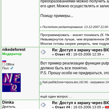
преобразованиями можно получить ад
его цвет. Можно осуществлять и запис
Поищу примеры...
«
Последнее редактирование: 13-12-2007 21:00
Программировать - значит понимать (К. Н
Невывернутое лучше, чем вправленное (М
Многие готовы скорее умереть, чем подум
nikedeforest
Re: Доступ к экрану через BI
Модератор
«
Ответ #3 :
18-03-2006 12:39 »
Вот пример реализации функции putpi
Offline
должно быть все понятно.
Пол:
P.S. Прошу особо не придираться, эт
Лаб раб№2опи+прога.doc
(42 Кб - загружено 14
ещё один вопрос ...
Dimka
Re: Доступ к экрану через BI
Деятель
«
Ответ #4 :
18-03-2006 13:09 »