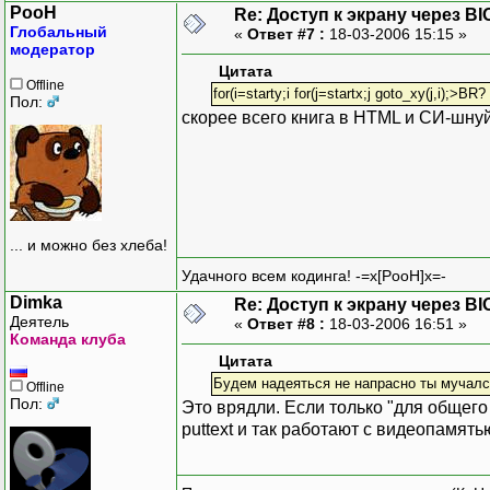
for(x = x1; x <=
PooH
Re: Доступ к экрану через BI
for(y = 
Глобальный
«
Ответ #7 :
18-03-2006 15:15 »
модератор
Цитата
Offline
for(i=starty;i for(j=startx;j goto_xy(j,i);>BR?
Пол:
/* Освобождаем п
скорее всего книга в HTML и СИ-шнуй
free(*buffer);
}
/* ОСНОВНАЯ ПРОГРАММА */
int main()
... и можно без хлеба!
{
Удачного всем кодинга! -=x[PooH]x=-
struct videochar
Dimka
Re: Доступ к экрану через BI
/* Перед запуско
Деятель
«
Ответ #8 :
18-03-2006 16:51 »
наглядно
Команда клуба
getch();
Цитата
/* Запоминаем ку
Будем надеяться не напрасно ты мучалс
Offline
и 10 и 2
Пол:
Это врядли. Если только "для общего 
save_video(10, 1
puttext и так работают с видеопамять
/* Очищаем экран
clrscr();
getch();