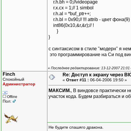
r.h.bh = 0;//videopage
r.x.cx = 1;// 1 simbol
r.h.al = *buf_ptr++;
r.h.bl = 0x90;// !!! attrib - цвет фона
int86(0x10,&r,&r);// !
}
}
с синтаксисом в стиле "модерн" я нем
это программирование на Си под ви
«
Последнее редактирование: 13-12-2007 21:01
Finch
Re: Доступ к экрану через BI
Спокойный
«
Ответ #11 :
06-04-2006 19:50 »
Администратор
МАКСИМ.
, В виндовсе практически н
участок кода. Будем разбираться и об
Offline
Пол:
Не будите спашяго дракона.