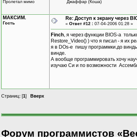
Пролетал мимо
Джаффар (Коша)
МАКСИМ.
Re: Доступ к экрану через BI
Гость
«
Ответ #12 :
07-04-2006 01:28 »
Finch
, я через функции BIOS-а толь
Restore_Video() ) что я писал - я их 
я в DOs-е пишу программки.до винд
винде.
А вообще программировать хочу науч
изучаю Си и по возможности Ассемб
Страниц: [
1
]
Вверх
Форум программистов «Ве