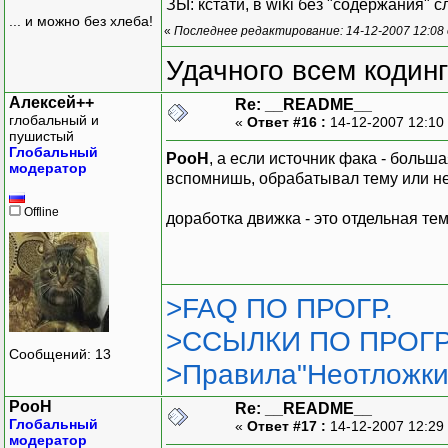
ЗЫ: кстати, в wiki без "содержания" с
... и можно без хлеба!
«
Последнее редактирование: 14-12-2007 12:08
Удачного всем кодинг
Алексей++
Re: __README__
глобальный и
«
Ответ #16 :
14-12-2007 12:10
пушистый
Глобальный
PooH
, а если источник фака - больша
модератор
вспомнишь, обрабатывал тему или не
Offline
доработка движка - это отдельная тем
>FAQ ПО ПРОГР.
>ССЫЛКИ ПО ПРОГР
Сообщений: 13
>Правила"Неотложки
PooH
Re: __README__
Глобальный
«
Ответ #17 :
14-12-2007 12:29
модератор