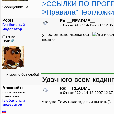
>ССЫЛКИ ПО ПРОГР
Сообщений: 13
>Правила"Неотложки
PooH
Re: __README__
Глобальный
«
Ответ #19 :
14-12-2007 12:35
модератор
у постов тоже иконки есть
и есл
Offline
можно.
Пол:
... и можно без хлеба!
Удачного всем кодинг
Алексей++
Re: __README__
глобальный и
«
Ответ #20 :
14-12-2007 12:37
пушистый
Глобальный
это уже Рому надо ждать и пытать ))
модератор