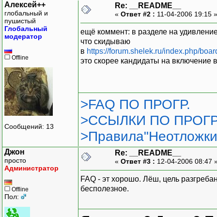
Алексей++
Re: __README__
глобальный и
«
Ответ #2 :
11-04-2006 19:15 
пушистый
Глобальный
ещё коммент: в разделе на удивление 
модератор
что скидываю
в
https://forum.shelek.ru/index.php/boar
Offline
это скорее кандидаты на включение в
>FAQ ПО ПРОГР.
>ССЫЛКИ ПО ПРОГР
Сообщений: 13
>Правила"Неотложки
Джон
Re: __README__
просто
«
Ответ #3 :
12-04-2006 08:47 
Администратор
FAQ - эт хорошо. Лёш, цель разгреба
бесполезное.
Offline
Пол: