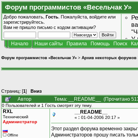
Форум программистов «Весельчак У»
Добро пожаловать,
Гость
. Пожалуйста,
войдите
или
Ре
зарегистрируйтесь
.
ва
Вам не пришло
письмо с кодом активации?
"Ч
У 
Начало
Наши сайты
Правила
Помощь
Поиск
Ка
от
зн
Форум программистов «Весельчак У»
>
Архив некоторых форумов
Страниц: [
1
]
Вниз
Автор
Тема: __README__ (Прочитано 513
0 Пользователей и 1 Гость смотрят эту тему.
RXL
__README__
Технический
«
:
01-04-2006 20:17 »
Администратор
Этот раздел форума временно закрыт
Администраторов прошу писать только 
Offline