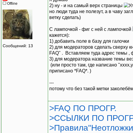
Offline
2) ну - и на самый верх страницы
но люди туда не полезут, а в чаву за
ветку сделать)
С лампочкой - фиг с ней с лампочкой
кажется):
1) добавить поле в базу для галочки
Сообщений: 13
2) для модераторов сделать сверху к
FAQ" . Вставляем туда адрес темы , 
3) для модератора название темы ве
(или просто там, где написано "xxxx,y
приписано *FAQ*. )
---
потому что без такой метки заколебём
>FAQ ПО ПРОГР.
>ССЫЛКИ ПО ПРОГР
>Правила"Неотложки