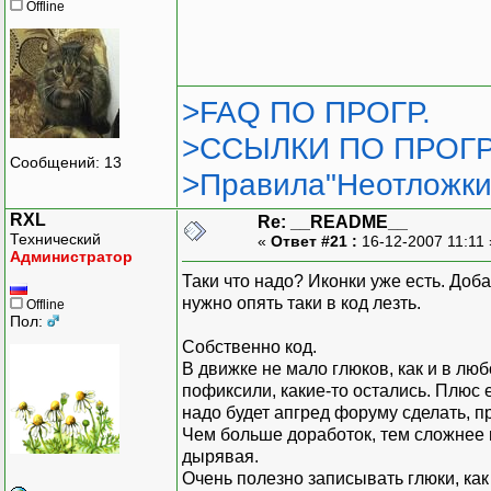
Offline
>FAQ ПО ПРОГР.
>ССЫЛКИ ПО ПРОГР
Сообщений: 13
>Правила"Неотложки
RXL
Re: __README__
Технический
«
Ответ #21 :
16-12-2007 11:11
Администратор
Таки что надо? Иконки уже есть. Доб
нужно опять таки в код лезть.
Offline
Пол:
Собственно код.
В движке не мало глюков, как и в лю
пофиксили, какие-то остались. Плюс 
надо будет апгред форуму сделать, п
Чем больше доработок, тем сложнее п
дырявая.
Очень полезно записывать глюки, как 