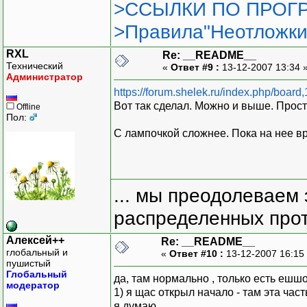
>ССЫЛКИ ПО ПРОГР
>Правила"Неотложки
RXL
Re: __README__
Технический
«
Ответ #9 :
13-12-2007 13:34 
Администратор
https://forum.shelek.ru/index.php/board,
Вот так сделал. Можно и выше. Прост
Offline
Пол:
С лампочкой сложнее. Пока на нее вр
... мы преодолеваем 
распределенных прот
Алексей++
Re: __README__
глобальный и
«
Ответ #10 :
13-12-2007 16:15
пушистый
Глобальный
да, там нормально , только есть ешш
модератор
1) я щас открыл начало - там эта ча
я думаю