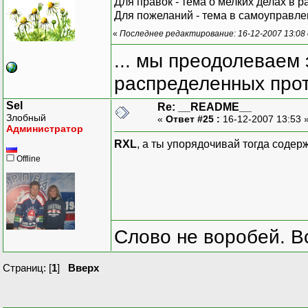
Для правок - тема о мелких делах в р
Для пожеланий - тема в самоуправле
«
Последнее редактирование: 16-12-2007 13:08
... мы преодолеваем 
распределенных прот
Sel
Re: __README__
Злобный
«
Ответ #25 :
16-12-2007 13:53 
Администратор
RXL
, а ты упорядочивай тогда содер
Offline
Слово не воробей. В
Страниц: [
1
]
Вверх