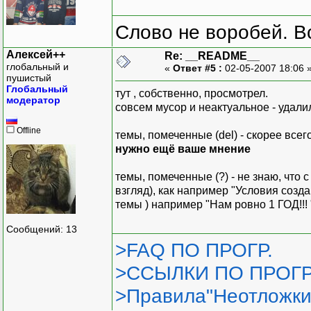
Слово не воробей. В
Алексей++
Re: __README__
глобальный и
«
Ответ #5 :
02-05-2007 18:06 
пушистый
Глобальный
тут , собственно, просмотрел.
модератор
совсем мусор и неактуальное - удалил
Offline
темы, помеченные (del) - скорее всег
нужно ещё ваше мнение
темы, помеченные (?) - не знаю, что с
взгляд), как например "Условия созд
темы ) например "Нам ровно 1 ГОД!!!
Сообщений: 13
>FAQ ПО ПРОГР.
>ССЫЛКИ ПО ПРОГР
>Правила"Неотложки