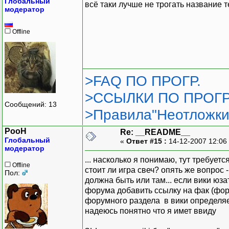
Глобальный
всё таки лучше не трогать название 
модератор
Offline
>FAQ ПО ПРОГР.
>ССЫЛКИ ПО ПРОГР
Сообщений: 13
>Правила"Неотложки
PooH
Re: __README__
Глобальный
«
Ответ #15 :
14-12-2007 12:06
модератор
... насколько я понимаю, тут требует
Offline
стоит ли игра свеч? опять же вопрос
Пол:
должна быть или там... если вики юза
форума добавить ссылку на фак (фору
форумного раздела в вики определяетс
надеюсь понятно что я имет ввиду