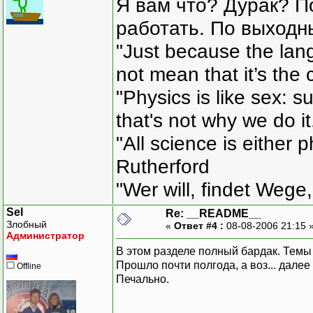
Я вам что? Дурак? П
работать. По выходн
"Just because the lan
not mean that it’s the 
"Physics is like sex: s
that's not why we do i
"All science is either 
Rutherford
"Wer will, findet Wege,
Sel
Re: __README__
Злобный
«
Ответ #4 :
08-08-2006 21:15 
Администратор
В этом разделе полный бардак. Темы
Прошло почти полгода, а воз... далее п
Offline
Печально.