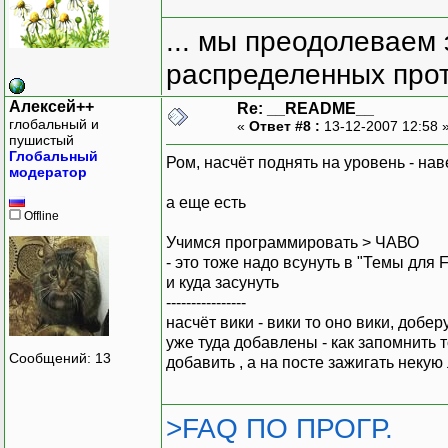
... мы преодолеваем 
распределенных прот
Алексей++
Re: __README__
глобальный и
«
Ответ #8 :
13-12-2007 12:58 
пушистый
Глобальный
Ром, насчёт поднять на уровень - на
модератор
а еще есть
Offline
Учимся программировать > ЧАВО
- это тоже надо всунуть в "Темы для 
и куда засунуть
----------------
насчёт вики - вики то оно вики, добер
уже туда добавлены - как запомнить т
Сообщений: 13
добавить , а на посте зажигать некую
>FAQ ПО ПРОГР.