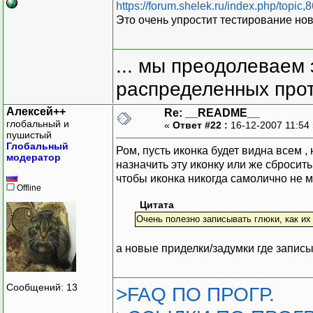
https://forum.shelek.ru/index.php/topic,
Это очень упростит тестирование но
... мы преодолеваем 
распределенных прот
Алексей++
Re: __README__
глобальный и
«
Ответ #22 :
16-12-2007 11:54
пушистый
Глобальный
Ром, пусть иконка будет видна всем 
модератор
назначить эту иконку или же сбросить 
чтобы иконка никогда самолично не м
Offline
Цитата
Очень полезно записывать глюки, как их
а новые приделки/задумки где записы
Сообщений: 13
>FAQ ПО ПРОГР.