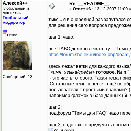
Алексей++
Re: __README__
глобальный и
«
Ответ #6 :
13-12-2007 11:00 
пушистый
Глобальный
тыкс... я в очередной раз запутался 
модератор
для решения сего вопроса предложен
Offline
шаг 1:
чаво.
всё ЧАВО должно лежать тут- "Темы 
https://forum.shelek.ru/index.php/board,
здесь лежат ветки для каждого языка
"
<имя_языка/среды>
готовое, № n
"
Сообщений: 13
- это часть готового. Такая тема при
Остальные темы в ветке - ещё не обр
пользователя с простыми правами? )
например флажок в базе данных (было
шаг 2:
подфорум "Темы для FAQ" надо перем
шаг 3:
надо как-то придумать просмот