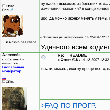
ну насчет выжимок из больших тем... 
Offline
изменения названия? в конце концов,
Пол:
upd: да можно иконку менять у темы
«
Последнее редактирование: 14-12-2007 12:31
... и можно без хлеба!
Удачного всем кодинг
Алексей++
Re: __README__
глобальный и
«
Ответ #18 :
14-12-2007 12:32
пушистый
Глобальный
кстати, мысль , иконку проще всего, 
модератор
Offline
>FAQ ПО ПРОГР.