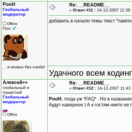
PooH
Re: __README__
Глобальный
«
Ответ #11 :
14-12-2007 11:38
модератор
добавить в начало темы текст *лампочк
Offline
Пол:
... и можно без хлеба!
Удачного всем кодинг
Алексей++
Re: __README__
глобальный и
«
Ответ #12 :
14-12-2007 11:43
пушистый
Глобальный
PooH
, тогда уж *FAQ* . Но в назва
модератор
будут наверное ) А к гостям никто не
Offline