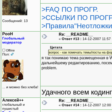
>FAQ ПО ПРОГР.
>ССЫЛКИ ПО ПРОГР
Сообщений: 13
>Правила"Неотложки
PooH
Re: __README__
Глобальный
«
Ответ #13 :
14-12-2007 11:57
модератор
Цитата
Offline
вопрос - как помечать темы/посты на фо
Пол:
я так понимаю тема размещенная в W
дальнейшему редактированию, посему
problem.
... и можно без хлеба!
Удачного всем кодинг
Алексей++
Re: __README__
глобальный и
«
Ответ #14 :
14-12-2007 12:00
пушистый