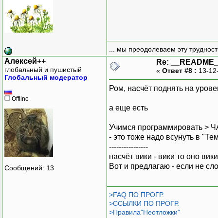
... мы преодолеваем эту труднос
Алексей++
Re: __README
глобальный и пушистый
«
Ответ #8 :
13-12
Глобальный модератор
Ром, насчёт поднять на урове
Offline
а еще есть
Учимся программировать > 
- это тоже надо всунуть в "Те
----------------
насчёт вики - вики то оно вик
Вот и предлагаю - если не сло
Сообщений: 13
>FAQ ПО ПРОГР.
>ССЫЛКИ ПО ПРОГР.
>Правила"Неотложки"