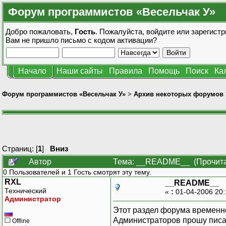
Форум программистов «Весельчак У»
Добро пожаловать,
Гость
. Пожалуйста,
войдите
или
зарегистр
Вам не пришло
письмо с кодом активации?
Начало
Наши сайты
Правила
Помощь
Поиск
Ка
Форум программистов «Весельчак У»
>
Архив некоторых форумов
Страниц: [
1
]
Вниз
Автор
Тема: __README__ (Прочита
0 Пользователей и 1 Гость смотрят эту тему.
RXL
__README__
Технический
«
:
01-04-2006 20
Администратор
Этот раздел форума временно
Администраторов прошу писать
Offline