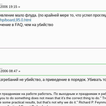
__
-2006 19:15 »
ивление мало флуда. (по крайней мере то, что успел прогля
php/board,95.0.html
ючение в FAQ, чем на убийство
__
-2006 08:47 »
азгребаний не убийство, а приведение в порядок. Убивать т
и праздникам на работе работать. По выходным и праздникам я ра
ou to do something does not mean that it’s the correct thing to do." T
ive some practical results, but that's not why we do it." Richard P. Feyn