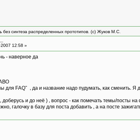
ть без синтеза распределенных прототипов. (с) Жуков М.С.
__
-2007 12:58 »
нь - наверное да
ЧАВО
мы для FAQ" , да и название надо пудумать, как сменить. Я 
и, доберусь и до неё ) , вопрос - как помечать темы/посты н
жно, галочку в базу для поста добавить , а на посте зажига