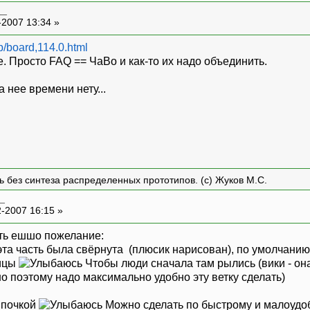
__
-2007 13:34 »
hp/board,114.0.html
. Просто FAQ == ЧаВо и как-то их надо объединить.
 нее времени нету...
ть без синтеза распределенных прототипов. (с) Жуков М.С.
_
-2007 16:15 »
сть ешшо пожелание:
 эта часть была свёрнута (плюсик нарисован), по умолчани
ницы
Чтобы люди сначала там рылись (вики - она,
но поэтому надо максимально удобно эту ветку сделать)
мпочкой
Можно сделать по быстрому и малоудобн