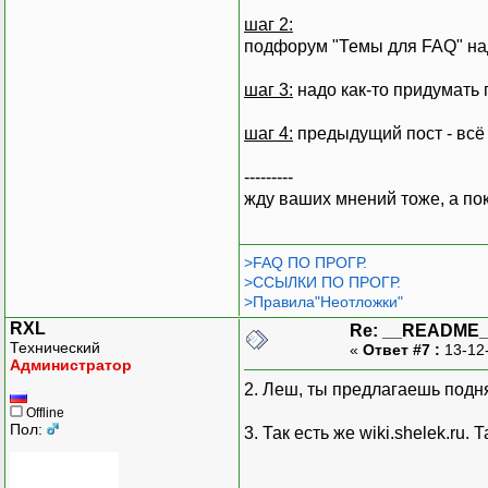
шаг 2:
подфорум "Темы для FAQ" над
шаг 3:
надо как-то придумать 
шаг 4:
предыдущий пост - всё 
---------
жду ваших мнений тоже, а пок
>FAQ ПО ПРОГР.
>ССЫЛКИ ПО ПРОГР.
>Правила"Неотложки"
RXL
Re: __README
Технический
«
Ответ #7 :
13-12
Администратор
2. Леш, ты предлагаешь подн
Offline
Пол:
3. Так есть же wiki.shelek.ru