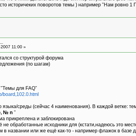
сто историчеких поворотов темы ) например "Нам ровно 1 Г
__
-2007 11:00 »
путался со структурой форума
едложения (по шагам)
 "Темы для FAQ"
hp/board,102.0.html
о языка/среды (сейчас 4 наименования). В каждой ветке: те
, № n
"
тема прикреплена и заблокирована
ё не обработанные исходники для (кстати,надеюсь это мест
в названии или же ещё как-то - например флажок в базе да