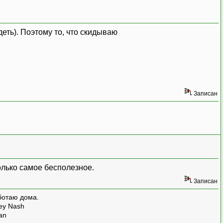
деть). Поэтому то, что скидываю
Записан
олько самое бесполезное.
Записан
ботаю дома.
rey Nash
man