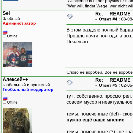
"All science is either physics or st
"Wer will, findet Wege, wer nicht wil
Sel
Re: __README
Злобный
«
Ответ #4 :
08-08
Администратор
В этом разделе полный барда
Прошло почти полгода, а воз...
Offline
Печально.
Слово не воробей. Всё не воробе
Алексей++
Re: __README
глобальный и пушистый
«
Ответ #5 :
02-05
Глобальный модератор
тут , собственно, просмотрел.
совсем мусор и неактуальное 
Offline
темы, помеченные (del) - ско
нужно ещё ваше мнение
темы, помеченные (?) - не зна