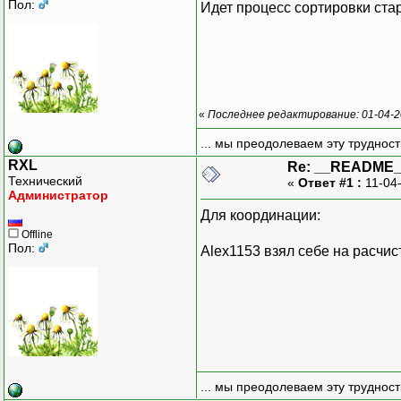
Пол:
Идет процесс сортировки ста
«
Последнее редактирование: 01-04-2
... мы преодолеваем эту труднос
RXL
Re: __README
Технический
«
Ответ #1 :
11-04
Администратор
Для координации:
Offline
Пол:
Alex1153 взял себе на расчис
... мы преодолеваем эту труднос