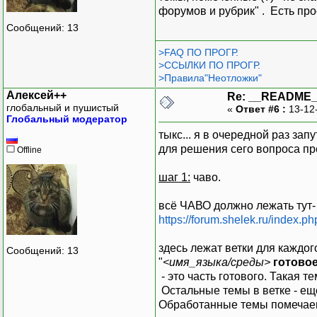
форумов и рубрик" . Есть про
Сообщений: 13
>FAQ ПО ПРОГР.
>ССЫЛКИ ПО ПРОГР.
>Правила"Неотложки"
Алексей++
Re: __README
глобальный и пушистый
«
Ответ #6 :
13-12
Глобальный модератор
тыкс... я в очередной раз за
для решения сего вопроса пр
Offline
шаг 1:
чаво.
всё ЧАВО должно лежать тут-
https://forum.shelek.ru/index.p
здесь лежат ветки для каждог
Сообщений: 13
"
<имя_языка/среды>
готовое
- это часть готового. Такая 
Остальные темы в ветке - ещ
Обработанные темы помечаем 