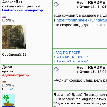
Алексей++
Re: __README
глобальный и пушистый
«
Ответ #2 :
11-04
Глобальный модератор
ещё коммент: в разделе на уд
в
https://forum.shelek.ru/index.
Offline
это скорее кандидаты на вкл
>FAQ ПО ПРОГР.
Сообщений: 13
>ССЫЛКИ ПО ПРОГР.
>Правила"Неотложки"
Джон
Re: __README
просто
«
Ответ #3 :
12-04
Администратор
FAQ - эт хорошо. Лёш, цель р
Offline
Пол:
Я вам что? Дурак? По выходным 
"Just because the language allows y
"Physics is like sex: sure, it may g