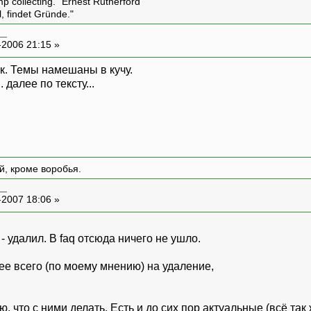
amp collecting." Ernest Rutherford
l, findet Gründe."
__
-2006 21:15 »
к. Темы намешаны в кучу.
 далее по тексту...
й, кроме воробья.
__
-2007 18:06 »
- удалил. В faq отсюда ничего не ушло.
рее всего (по моему мнению) на удаление,
ю, что с ними делать. Есть и до сих пор актуальные (всё та