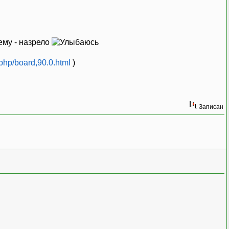
ему - назрело
.php/board,90.0.html
)
Записан