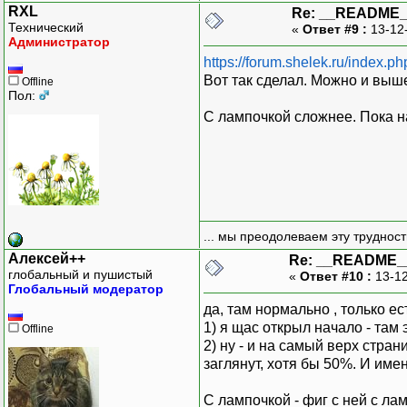
RXL
Re: __README
Технический
«
Ответ #9 :
13-12
Администратор
https://forum.shelek.ru/index.p
Вот так сделал. Можно и выше
Offline
Пол:
С лампочкой сложнее. Пока на
... мы преодолеваем эту труднос
Алексей++
Re: __README_
глобальный и пушистый
«
Ответ #10 :
13-12
Глобальный модератор
да, там нормально , только е
1) я щас открыл начало - там
Offline
2) ну - и на самый верх стра
заглянут, хотя бы 50%. И име
С лампочкой - фиг с ней с ла