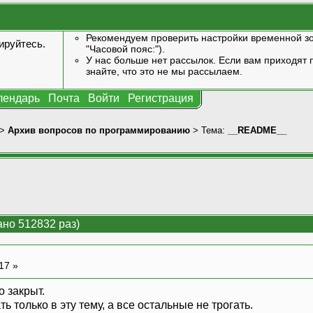
Рекомендуем проверить настройки временной зо
ируйтесь
.
"Часовой пояс:").
У нас больше нет рассылок. Если вам приходят п
знайте, что это не мы рассылаем.
лендарь
Почта
Войти
Регистрация
>
Архив вопросов по программированию
> Тема:
__README__
но 512832 раз)
:17 »
 закрыт.
 только в эту тему, а все остальные не трогать.