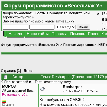
Форум программистов «Весельчак У»
Добро пожаловать,
Гость
. Пожалуйста,
войдите
или
Ре
зарегистрируйтесь
.
ва
Вам не пришло
письмо с кодом активации?
"Ч
У 
Начало
Наши сайты
Правила
Помощь
Поиск
Ка
от
зн
Форум программистов «Весельчак У»
>
Программирование
>
.NET 
Страниц: [
1
]
Вниз
Автор
Тема: Resharper (Прочитано 12179 р
0 Пользователей и 1 Гость смотрят эту тему.
MOPO3
Resharper
Ай да дэдушка! Вах...
«
:
07-04-2006 11:57 »
Команда клуба
Кто-нибудь юзал САБЖ ?
Что можете сказать о плюсах и минус
Offline