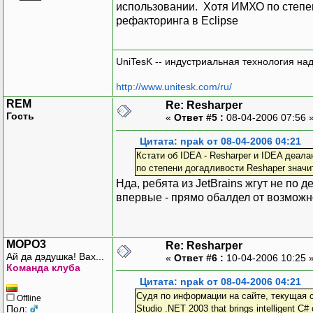
использовании. Хотя ИМХО по степен
рефакторинга в Eclipse
UniTesK -- индустриальная технология на
http://www.unitesk.com/ru/
REM
Re: Resharper
Гость
«
Ответ #5 :
08-04-2006 07:56 
Цитата: npak от 08-04-2006 04:21
Кстати об IDEA - Resharper и IDEA деал
по степени догадливости Reshaper значи
Нда, ребята из JetBrains жгут не по д
впервые - прямо обалдел от возможн
MOPO3
Re: Resharper
Ай да дэдушка! Вах...
«
Ответ #6 :
10-04-2006 10:25 
Команда клуба
Цитата: npak от 08-04-2006 04:21
Судя по информации на сайте, текущая ста
Offline
Пол:
Studio .NET 2003 that brings intelligent C# c