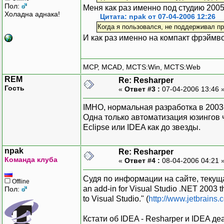
Пол:
Меня как раз именно под студию 200
Холадна аднака!
Цитата: npak от 07-04-2006 12:26
Когда я пользовался, не поддерживал п
И как раз именно на компакт фрэймв
MCP, MCAD, MCTS:Win, MCTS:Web
REM
Re: Resharper
Гость
«
Ответ #3 :
07-04-2006 13:46 
IMHO, нормальная разработка в 2003
Одна только автоматизация юзингов че
Eclipse или IDEA как до звезды.
npak
Re: Resharper
Команда клуба
«
Ответ #4 :
08-04-2006 04:21 
Судя по информации на сайте, текуща
Offline
an add-in for Visual Studio .NET 2003 th
Пол:
to Visual Studio." (
http://www.jetbrains.
Кстати об IDEA - Resharper и IDEA де