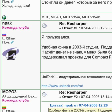
Пол:
Стоит ли он денег. которые за него пр
Холадна аднака!
MCP, MCAD, MCTS:Win, MCTS:Web
npak
Re: Resharper
Команда клуба
«
Ответ #1 :
07-04-2006 12:26 
Я пользовался.
Offline
Пол:
Удобная фича в 2003-й студии. Подд
Насчёт денег не знаю, у меня была бе
поддерживал проекты для Compact F
UniTesK -- индустриальная технология на
http://www.unitesk.com/ru/
MOPO3
Re: Resharper
Ай да дэдушка! Вах...
«
Ответ #2 :
07-04-2006 13:14 
Команда клуба
Цитата: npak от 07-04-2006 12:26
Удобная фича в 2003-й студии. Поддерж
Offline