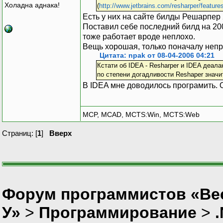
Холадна аднака!
(
http://www.jetbrains.com/resharper/feature
Есть у них на сайте билды Решарпер 2
Поставил себе последний билд на 20
тоже работает вроде неплохо.
Вещь хорошая, только поначалу неп
Цитата: npak от 08-04-2006 04:21
Кстати об IDEA - Resharper и IDEA деал
по степени догадливости Reshaper значи
В IDEA мне доводилось програмить
MCP, MCAD, MCTS:Win, MCTS:Web
Страниц: [
1
]
Вверх
Форум программистов «Ве
У»
>
Программирование
>