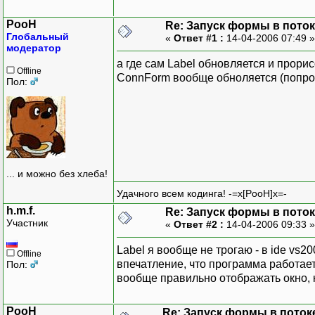
timer.Start();
}
PooH
Re: Запуск формы в пото
ConnForm.Close();
Глобальный
«
Ответ #1 :
14-04-2006 07:49 
}
модератор
private static void thre
а где сам Label обновляется и прори
{
Offline
ConnForm вообще обноляется (попроб
Пол:
PingConnection=DataBase.
}
... и можно без хлеба!
Удачного всем кодинга! -=x[PooH]x=-
h.m.f.
Re: Запуск формы в пото
Участник
«
Ответ #2 :
14-04-2006 09:33 
Label я вообще не трогаю - в ide vs
Offline
впечатление, что программа работает
Пол:
вообще правильно отображать окно, 
PooH
Re: Запуск формы в поток