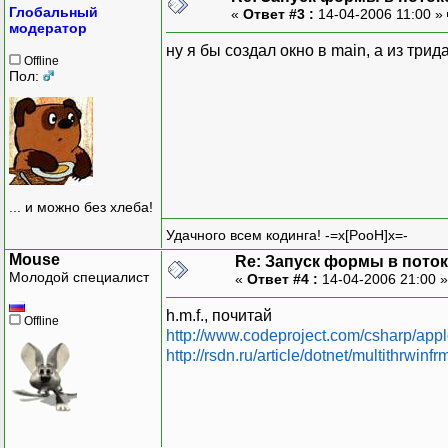
Глобальный
«
Ответ #3 :
14-04-2006 11:00 »
модератор
ну я бы создал окно в main, а из три
Offline
Пол:
... и можно без хлеба!
Удачного всем кодинга! -=x[PooH]x=-
Mouse
Re: Запуск формы в пото
Молодой специалист
«
Ответ #4 :
14-04-2006 21:00 
h.m.f., почитай
Offline
http://www.codeproject.com/csharp/appl
http://rsdn.ru/article/dotnet/multithrwinf