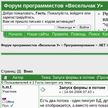
Форум программистов «Весельчак У»
Добро пожаловать,
Гость
. Пожалуйста,
войдите
или
Ре
зарегистрируйтесь
.
ва
Вам не пришло
письмо с кодом активации?
"Ч
У 
Начало
Наши сайты
Правила
Помощь
Поиск
Ка
от
зн
Форум программистов «Весельчак У»
>
Программирование
>
.NET 
Страниц: [
1
]
Вниз
Автор
Тема: Запуск формы в потоке (Прочи
0 Пользователей и 1 Гость смотрят эту тему.
h.m.f.
Запуск формы в потоке
Участник
«
:
14-04-2006 07:43 »
Есть два потока - один пингует БД, др
Offline
не отображается, а вместо него показ
Пол: