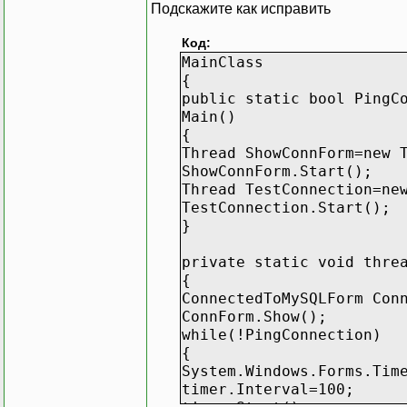
Подскажите как исправить
Код:
MainClass
{
public static bool PingC
Main()
{
Thread ShowConnForm=new 
ShowConnForm.Start();
Thread TestConnection=ne
TestConnection.Start();
}
private static void thre
{
ConnectedToMySQLForm Con
ConnForm.Show();
while(!PingConnection)
{
System.Windows.Forms.Tim
timer.Interval=100;