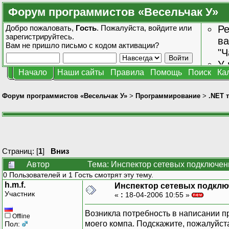
Форум программистов «Весельчак У»
Добро пожаловать,
Гость
. Пожалуйста,
войдите
или
Ре
зарегистрируйтесь
.
ва
Вам не пришло
письмо с кодом активации?
"Ч
У 
Начало
Наши сайты
Правила
Помощь
Поиск
Ка
от
зн
Форум программистов «Весельчак У»
>
Программирование
>
.NET 
Страниц: [
1
]
Вниз
Автор
Тема: Инспектор сетевых подключен
0 Пользователей и 1 Гость смотрят эту тему.
h.m.f.
Инспектор сетевых подкл
Участник
«
:
18-04-2006 10:55 »
Возникла потребность в написании пр
Offline
моего компа. Подскажите, пожалуйста,
Пол: