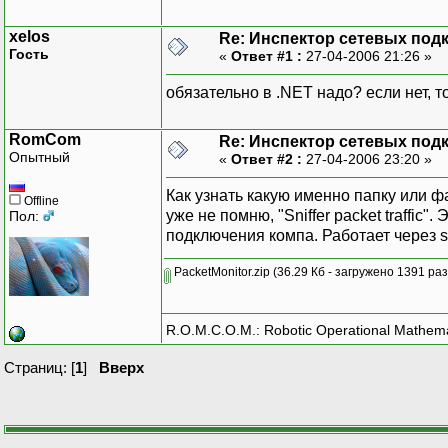
xelos
Re: Инспектор сетевых под
Гость
«
Ответ #1 :
27-04-2006 21:26 »
обязательно в .NET надо? если нет, 
RomCom
Re: Инспектор сетевых под
Опытный
«
Ответ #2 :
27-04-2006 23:20 »
Как узнать какую именно папку или фа
Offline
уже не помню, "Sniffer packet traffic
Пол:
подключения компа. Работает через s
PacketMonitor.zip
(36.29 Кб - загружено 1391 раз
R.O.M.C.O.M.: Robotic Operational Mathem
Страниц: [
1
]
Вверх