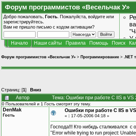
Форум программистов «Весельчак У»
Добро пожаловать,
Гость
. Пожалуйста,
войдите
или
Ре
зарегистрируйтесь
.
ва
Вам не пришло
письмо с кодом активации?
"Ч
У 
Начало
Наши сайты
Правила
Помощь
Поиск
Ка
от
зн
Форум программистов «Весельчак У»
>
Программирование
>
.NET 
Страниц: [
1
]
Вниз
Автор
Тема: Ошибки при работе С IIS в VS
0 Пользователей и 1 Гость смотрят эту тему.
DenMak
Ошибки при работе С IIS в VS
Гость
«
:
17-05-2006 04:18 »
Господа!!! Кто нибкдь сталкивался с 
"Error while trying to run project: Una