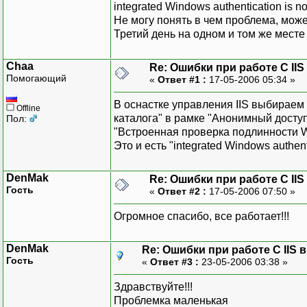
integrated Windows authentication is no
Не могу понять в чем проблема, може
Третий день на одном и том же месте т
Chaa
Re: Ошибки при работе С IIS
Помогающий
«
Ответ #1 :
17-05-2006 05:34 »
В оснастке управления IIS выбираем 
Offline
каталога" в рамке "Анонимный доступ
Пол:
"Встроенная проверка подлинности 
Это и есть "integrated Windows authent
DenMak
Re: Ошибки при работе С IIS
Гость
«
Ответ #2 :
17-05-2006 07:50 »
Огромное спасибо, все работает!!!
DenMak
Re: Ошибки при работе С IIS в
Гость
«
Ответ #3 :
23-05-2006 03:38 »
Здравствуйте!!!
Проблемка маленькая