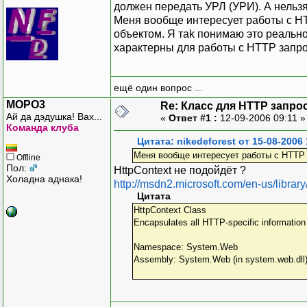
должен передать УРЛ (УРИ). А нельзя
Меня вообще интересует работы с HTT
объектом. Я тak понимаю это реально
характерны для работы с HTTP запросо
ещё один вопрос ...
MOPO3
Re: Класс для HTTP запро
Ай да дэдушка! Вах...
«
Ответ #1 :
12-09-2006 09:11 
Команда клуба
Цитата: nikedeforest от 15-08-2006 
Меня вообще интересует работы с HTTP
Offline
Пол:
HttpContext не подойдёт ?
Холадна аднака!
http://msdn2.microsoft.com/en-us/librar
Цитата
HttpContext Class
Encapsulates all HTTP-specific information
Namespace: System.Web
Assembly: System.Web (in system.web.dll