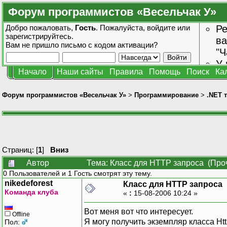
Форум программистов «Весельчак У»
Добро пожаловать,
Гость
. Пожалуйста,
войдите
или
Ре
зарегистрируйтесь
.
ва
Вам не пришло
письмо с кодом активации?
"Ч
У 
Начало
Наши сайты
Правила
Помощь
Поиск
Ка
от
зн
Форум программистов «Весельчак У»
>
Программирование
>
.NET 
Страниц: [
1
]
Вниз
Автор
Тема: Класс для HTTP запроса (Проч
0 Пользователей и 1 Гость смотрят эту тему.
nikedeforest
Класс для HTTP запроса
Команда клуба
«
:
15-08-2006 10:24 »
Вот меня вот что интересует.
Offline
Я могу получить экземпляр класса Ht
Пол: