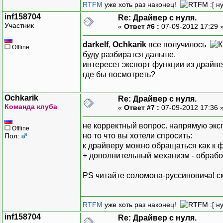
RTFM
уже хоть раз наконец!
:[ н
inf158704
Re: Драйвер с нуля.
Участник
«
Ответ #6 :
07-09-2012 17:29 
darkelf
,
Ochkarik
все получилось
Offline
буду разбиратся дальше.
интересет экспорт функции из драйвер
где бы посмотреть?
Ochkarik
Re: Драйвер с нуля.
Команда клуба
«
Ответ #7 :
07-09-2012 17:36 
не корректный вопрос. напрямую экс
Offline
но то что вы хотели спросить:
Пол:
к драйверу можно обращаться как к 
+ дополнительный механизм - обр
PS читайте соломона-руссиновича! с
RTFM
уже хоть раз наконец!
:[ н
inf158704
Re: Драйвер с нуля.