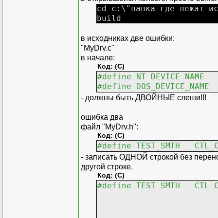
cd c:\"папка где лежат и
build
в исходниках две ошибки:
"MyDrv.c"
в начале:
Код: (C)
#define NT_DEVICE_NAME
#define DOS_DEVICE_N
- должны быть ДВОЙНЫЕ слеши!!!
ошибка два
файл "MyDrv.h":
Код: (C)
#define TEST_SMTH CTL_C
- записать ОДНОЙ строкой без перено
другой строке.
Код: (C)
#define TEST_SMTH C
FIRST_IO
METHO
FILE_