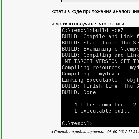
кстати в коде приложения аналогичн
и должно получится что то типа:
C:\temp\1>build -ceZ
BUILD: Compile and Link 
BUILD: Start time: Thu S
BUILD: Examining c:\temp
BUILD: Compiling and Lin
_NT_TARGET_VERSION SET T
Compiling resources - my
Compiling - mydrv.c
Linking Executable - obj
BUILD: Finish time: Thu 
BUILD: Done
4 files compiled - 2 
1 executable built
C:\temp\1>
«
Последнее редактирование: 06-09-2012 11:31 