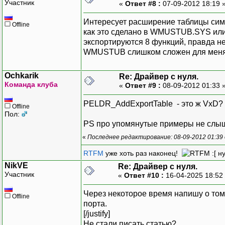
Участник
«
Ответ #8 :
07-09-2012 18:19 
Интересует расширение таблицы сим
Offline
как это сделано в WMUSTUB.SYS или е
экспортируются 8 функций, правда н
WMUSTUB слишком сложен для меня а
Ochkarik
Re: Драйвер с нуля.
Команда клуба
«
Ответ #9 :
08-09-2012 01:33 
PELDR_AddExportTable - это ж VxD?
Offline
Пол:
PS про упомянутые примеры не слы
«
Последнее редактирование: 08-09-2012 01:39 
RTFM
уже хоть раз наконец!
:[ н
NikVE
Re: Драйвер с нуля.
Участник
«
Ответ #10 :
16-04-2025 18:52
Через некоторое время напишу о том,
Offline
порта.
[/jus
Не стали писать статью?