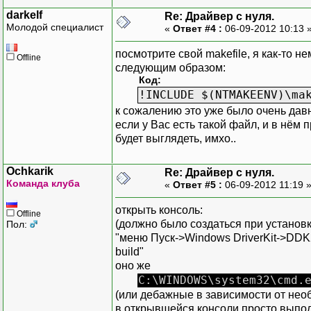
darkelf
Re: Драйвер с нуля.
Молодой специалист
«
Ответ #4 :
06-09-2012 10:13 
посмотрите свой makefile, я как-то 
Offline
следующим образом:
Код:
!INCLUDE $(NTMAKEENV)\ma
к сожалению это уже было очень давно
если у Вас есть такой файл, и в нём
будет выглядеть, имхо..
Ochkarik
Re: Драйвер с нуля.
Команда клуба
«
Ответ #5 :
06-09-2012 11:19 
открыть консоль:
Offline
(должно было создаться при установ
Пол:
"меню Пуск->Windows DriverKit->DDK
build"
оно же
C:\WINDOWS\system32\cmd.
(или дебажные в зависимости от нео
в открывшейся консоли просто выпо