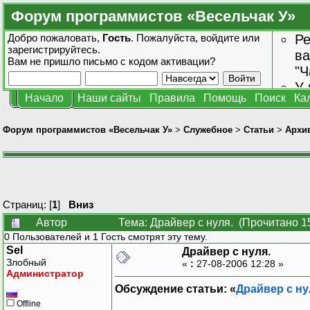
Форум программистов «Весельчак У»
Добро пожаловать,
Гость
. Пожалуйста,
войдите
или
Ре
зарегистрируйтесь
.
ва
Вам не пришло
письмо с кодом активации?
"Ч
У 
Начало
Наши сайты
Правила
Помощь
Поиск
Ка
от
зн
Форум программистов «Весельчак У»
>
Служебное
>
Статьи
>
Архив
Страниц: [
1
]
Вниз
Автор
Тема: Драйвер с нуля. (Прочитано 1
0 Пользователей и 1 Гость смотрят эту тему.
Sel
Драйвер с нуля.
Злобный
«
:
27-08-2006 12:28 »
Администратор
Обсуждение статьи: «
Драйвер с ну
Offline