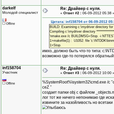
darkelf
Re: Драйвер с нуля.
Молодой специалист
«
Ответ #2 :
06-09-2012 05:38 
Цитата: inf158704 от 06-09-2012 05
Offline
BUILD: Examining c:\mydriver directory for f
Compiling c:\mydriver directory **************
'nmake.exe /c BUILDMSG=Stop. -i NTTE
1>makefile(1) : U1052: file 'c:\NTDDK\binma
1>Stop.
имхо, должно быть что-то типа: c:\NTD
возможно где-то потерялся обратный
inf158704
Re: Драйвер с нуля.
Участник
«
Ответ #3 :
06-09-2012 10:00 
%SystemRoot%\system32\cmd.exe /c "c
Offline
ceZ "
создает папки obj с файлом _objects.m
лог тот же ничего непонимаю где искат
извините за назойливость но всетак