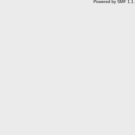
Powered by SMF 1.1.
if (x1 == x0)
dx = 0;
else
dx = ((float)(x1 - 
}
else
{
n = abs(x1 - x0)
dx = (x1 > x0) ? 1
dy = (y1 > y0) ? 1
}
x = x0;
y = y0;
do {
buffer[(int)(y + 0.5)
x += dx;
y += dy;
}
while (n--);