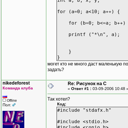
int a, b, x, y;
for (a=0; a<10; a++) {
for (b=0; b<=a; b++) {
printf ("*\n", a);
}
}
могет кто не много даст маленькую по
задать?
nikedeforest
Re: Рисунок на С
Команда клуба
«
Ответ #1 :
03-09-2006 10:48 
Так хотел?
Offline
Код:
Пол:
#include "stdafx.h"
#include <stdio.h>
#include <conio.h>