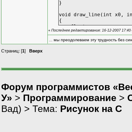
}
void draw_line(int x0, i
{
float x, y;
«
Последнее редактирование: 16-12-2007 17:40
float dx, dy;
int n;
... мы преодолеваем эту трудность без си
if (abs(x1 - x0) > abs
Страниц: [
1
]
Вверх
{
n = abs(x1 - x0)
dx = (x1 > x0) ? 1
if (y1 == y0)
Форум программистов «Ве
dy = 0;
else
У»
>
Программирование
>
dy = ((float)(y1 - 
}
Вад
) > Тема:
Рисунок на С
else if (abs(y1 - y0) 
{
n = abs(y1 - y0)
dy = (y1 > y0) ? 1