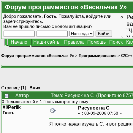
Форум программистов «Весельчак У»
Добро пожаловать,
Гость
. Пожалуйста,
войдите
или
Ре
зарегистрируйтесь
.
ва
Вам не пришло
письмо с кодом активации?
"Ч
У 
Начало
Наши сайты
Правила
Помощь
Поиск
Ка
от
зн
Форум программистов «Весельчак У»
>
Программирование
>
C/C++
Страниц: [
1
]
Вниз
Автор
Тема: Рисунок на С (Прочитано 8757
0 Пользователей и 1 Гость смотрят эту тему.
#!/Perlik
Рисунок на С
Гость
«
:
03-09-2006 07:58 »
Я толко начал изучать С, и вот решил