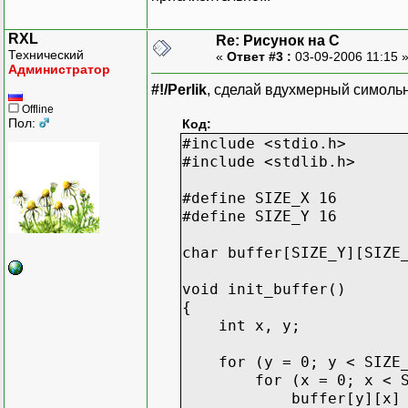
printf("*");
}
RXL
Re: Рисунок на С
Технический
«
Ответ #3 :
03-09-2006 11:15 
Администратор
#!/Perlik
, сделай вдухмерный симольн
Offline
Пол:
Код:
#include <stdio.h>
#include <stdlib.h>
#define SIZE_X 16
#define SIZE_Y 16
char buffer[SIZE_Y][SIZE
void init_buffer()
{
int x, y;
for (y = 0; y < SIZE_
for (x = 0; x < SIZ
buffer[y][x] = 