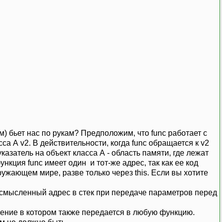
) бьет нас по рукам? Предположим, что func работает с
са А v2. В действительности, когда func обращается к v2
- указатель на объект класса А - область памяти, где лежат
нкция func имеет один и тот-же адрес, так как ее код
ужающем мире, разве только через this. Если вы хотите
 осмысленный адрес в стек при передаче параметров перед
ожение в котором также передается в любую функцию.