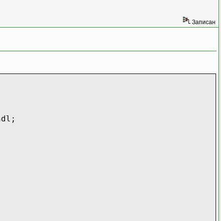
Записан
ndl;