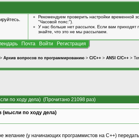
Рекомендуем проверить настройки временной зо
ируйтесь
.
"Часовой пояс:").
У нас больше нет рассылок. Если вам приходят п
знайте, что это не мы рассылаем.
лендарь
Почта
Войти
Регистрация
>
Архив вопросов по программированию
>
C/C++
>
ANSI С/С++
> Те
сли по ходу дела) (Прочитано 21098 раз)
 (мысли по ходу дела)
е желание (у начинающих программистов на С++) передать к