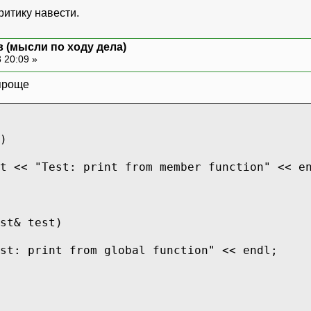
ритику навести.
 (мысли по ходу дела)
 20:09 »
 проще
)
t << "Test: print from member function" << e
st& test)
st: print from global function" << endl;