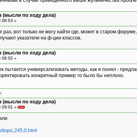
енными в случае приведенного выше жульничества пробле
 (мысли по ходу дела)
 08:53 »
 раз, вот только не могу найти где, может в старом форуме,
лучают указатели на ф-ции классов.
 (мысли по ходу дела)
 08:55 »
овек пытается универсализовать методы, как я понял - предлаг
рректировать конкретный пример то было бы неплохо.
!
 (мысли по ходу дела)
 09:01 »
али
p/topic,245.0.html