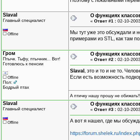
Поэтому с локальными перем
SlavaI
О функциях классов
Главный специалист
«
Ответ #1 :
02-10-2003
Мы тут уже это обсуждали и не
Offline
примерами из STL, как там по
Гром
О функциях классов
Птычк. Тьфу, птычник... Вот!
«
Ответ #2 :
02-10-2003
Готовлюсь к пенсии
SlavaI
, это и то и не то. Чел
Если есть возможность подко
Offline
Пол:
Бодрый птах
А птичку нашу прошу не обижать!!
SlavaI
О функциях классов
Главный специалист
«
Ответ #3 :
02-10-2003
А вот я нашел, где мы обсужд
Offline
https://forum.shelek.ru/index.ph