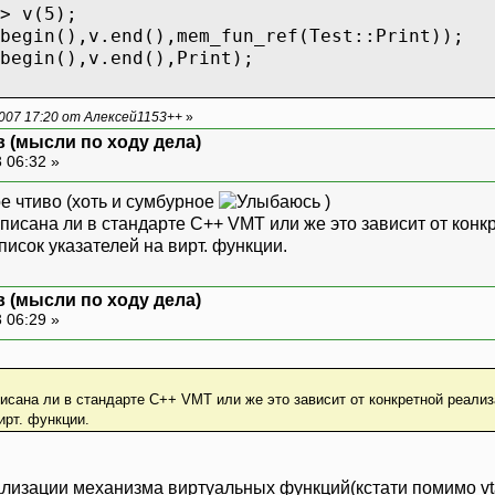
> v(5);
begin(),v.end(),mem_fun_ref(Test::Print));
begin(),v.end(),Print);
007 17:20 от Алексей1153++
»
 (мысли по ходу дела)
 06:32 »
е чтиво (хоть и сумбурное
)
описана ли в стандарте С++ VMT или же это зависит от кон
писок указателей на вирт. функции.
 (мысли по ходу дела)
 06:29 »
писана ли в стандарте С++ VMT или же это зависит от конкретной реализ
ирт. функции.
ализации механизма виртуальных функций(кстати помимо vt