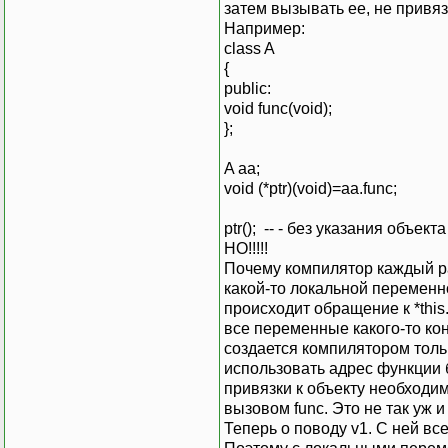
затем вызывать ее, не привяз
Например:
class A
{
public:
void func(void);
};
A aa;
void (*ptr)(void)=aa.func;
ptr(); -- - без указания объект
НО!!!!!
Почему компилятор каждый раз
какой-то локальной переменно
происходит обращение к *this.v
все переменные какого-то кон
создается компилятором тольк
использовать адрес функции 
привязки к объекту необходи
вызовом func. Это не так уж и
Теперь о поводу v1. С ней вс