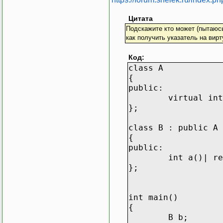
Цитата
Подскажите кто может (пытаюсь 
как получить указатель на вир
Код:
class A
{
public:
virtual int
};
class B : public A
{
public:
int a()| re
};
int main()
{
B b;