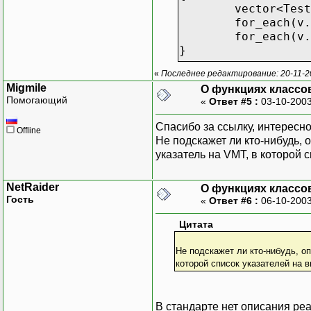
vector<Test
for_each(v.
for_each(v.
}
«
Последнее редактирование: 20-11-2
Migmile
О функциях классов
Помогающий
«
Ответ #5 :
03-10-2003
Спасибо за ссылку, интересно
Offline
Не подскажет ли кто-нибудь, 
указатель на VMT, в которой с
NetRaider
О функциях классов
Гость
«
Ответ #6 :
06-10-2003
Цитата
Не подскажет ли кто-нибудь, о
которой список указателей на в
В стандарте нет описания ре