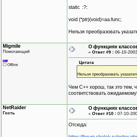
static :?:
void (*ptr)(void)=aa.func;
Нельзя преобразовать указате
Migmile
О функциях классов
Помогающий
«
Ответ #9 :
06-10-2003
Цитата
Offline
Нельзя преобразовать указател
Чем С++ хорош, так это тем, 
соответствовать ожидаемому
NetRaider
О функциях классов
Гость
«
Ответ #10 :
07-10-200
Отсюда:
https://forum.shelek.ru/index.ph