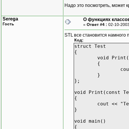
Надо это посмотреть, может к
Serega
О функциях классов
Гость
«
Ответ #4 :
02-10-2003
STL все становится намного
Код:
struct Test
{
void Print(
{
cou
}
};
void Print(const Te
{
cout << "Te
}
void main()
{