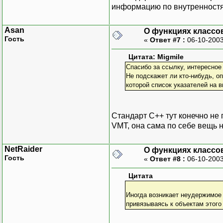
информацию по внутренностя
Asan
О функциях классов
Гость
«
Ответ #7 :
06-10-2003
Цитата: Migmile
Спасибо за ссылку, интересное
Не подскажет ли кто-нибудь, о
которой список указателей на в
Стандарт C++ тут конечно не 
VMT, она сама по себе вещь н
NetRaider
О функциях классов
Гость
«
Ответ #8 :
06-10-2003
Цитата
Иногда возникает неудержимое 
привязываясь к объектам этого