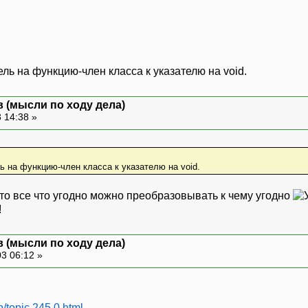
ль на функцию-член класса к указателю на void.
 (мысли по ходу дела)
 14:38 »
ь на функцию-член класса к указателю на void.
что все что угодно можно преобразовывать к чему угодно
!
 (мысли по ходу дела)
3 06:12 »
p/topic,245.0.html