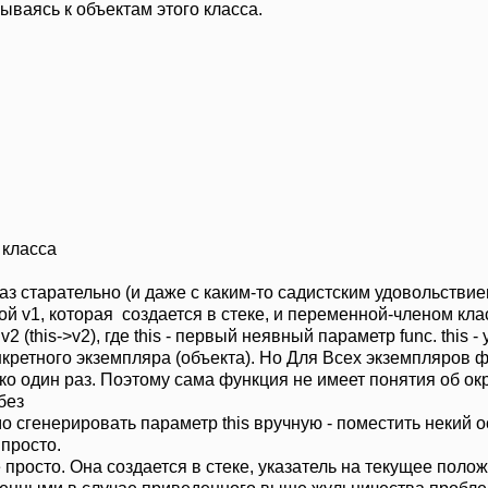
ываясь к объектам этого класса.
а класса
 старательно (и даже с каким-то садистским удовольствием
й v1, которая создается в стеке, и переменной-членом клас
2 (this->v2), где this - первый неявный параметр func. this 
кретного экземпляра (объекта). Но Для Всех экземпляров фу
о один раз. Поэтому сама функция не имеет понятия об окр
без
мо сгенерировать параметр this вручную - поместить некий
 просто.
е просто. Она создается в стеке, указатель на текущее пол