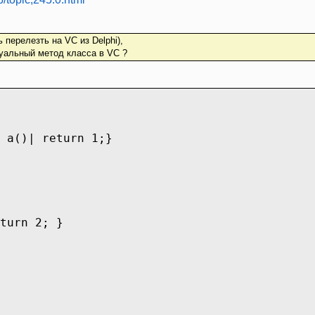
перелезть на VC из Delphi),
туальный метод класса в VC ?
 a()| return 1;}
turn 2; }