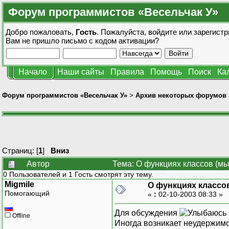
Форум программистов «Весельчак У»
Добро пожаловать,
Гость
. Пожалуйста,
войдите
или
зарегистр
Вам не пришло
письмо с кодом активации?
Начало
Наши сайты
Правила
Помощь
Поиск
Ка
Форум программистов «Весельчак У»
>
Архив некоторых форумов
Страниц: [
1
]
Вниз
Автор
Тема: О функциях классов (мы
0 Пользователей и 1 Гость смотрят эту тему.
Migmile
О функциях классов
Помогающий
«
:
02-10-2003 08:33 »
Для обсуждения
Offline
Иногда возникает неудержимо