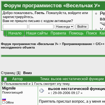
Форум программистов «Весельчак У»
Добро пожаловать,
Гость
. Пожалуйста,
войдите
или
Ре
зарегистрируйтесь
.
ва
Вам не пришло
письмо с кодом активации?
"Ч
У 
Начало
Наши сайты
Правила
Помощь
Поиск
Ка
от
зн
Форум программистов «Весельчак У»
>
Программирование
>
C/C++
несозданного объекта
Страниц: [
1
]
Вниз
Автор
Тема: вызов нестатической функции 
0 Пользователей и 1 Гость смотрят эту тему.
Migmile
вызов нестатической функци
Помогающий
«
:
29-09-2006 09:17 »
Приятель прислал вопрос, а у меня не
Offline