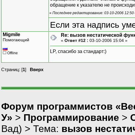
обращение к указателю не происходит
«
Последнее редактирование: 03-10-2006 12:50
Если эта надпись ум
Migmile
Re: вызов нестатической фун
Помогающий
«
Ответ #12 :
03-10-2006 15:04 »
LP, спасибо за стандарт:)
Offline
Страниц: [
1
]
Вверх
Форум программистов «Ве
У»
>
Программирование
>
Вад
) > Тема:
вызов нестати