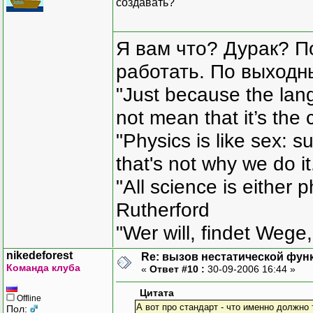
создавать?
Я вам что? Дурак? П
работать. По выходн
"Just because the lan
not mean that it’s the 
"Physics is like sex: s
that's not why we do i
"All science is either 
Rutherford
"Wer will, findet Wege,
nikedeforest
Re: вызов нестатической фун
Команда клуба
«
Ответ #10 :
30-09-2006 16:44 »
Цитата
Offline
А вот про стандарт - что именно должно
Пол: