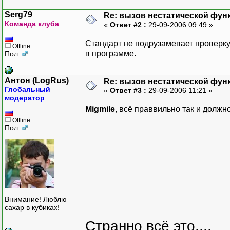
Serg79
Re: вызов нестатической фун
Команда клуба
«
Ответ #2 :
29-09-2006 09:49 »
Стандарт не подрузамевает проверку 
Offline
в программе.
Пол:
Антон (LogRus)
Re: вызов нестатической фун
Глобальный
«
Ответ #3 :
29-09-2006 11:21 »
модератор
Migmile
, всё праввильно так и должн
Offline
Пол:
Внимание! Люблю
сахар в кубиках!
Странно всё это....