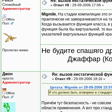
Finch
Re: вызов нестатической фун
Спокойный
«
Ответ #8 :
29-09-2006 17:08 »
Администратор
Migmile
, На стадии компиляции это 
практически не заморачиваются на та
Offline
Пол:
Когда вызывается функция класса, в 
функция была бы виртуальной, то вы
указателей виртуальных функций хра
Не будите спашяго д
Пролетал мимо
Джаффар (Ко
Джон
Re: вызов нестатической фу
просто
«
Ответ #9 :
29-09-2006 18:16 »
Администратор
Цитата: Migmile от 29-09-2006 15:5
И это должно быть оговорено в стандарт
Offline
Пол:
Причём тут безопасность - не совсем 
области применения. А вот про станд