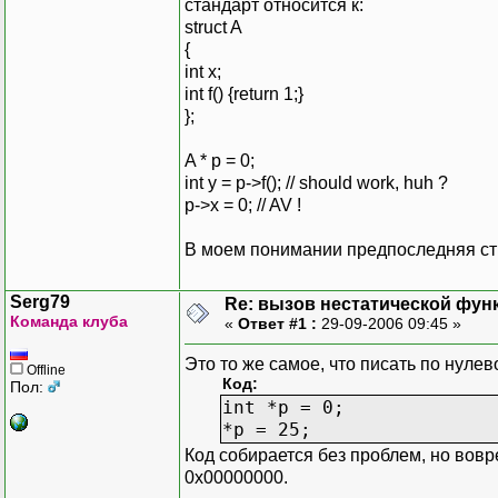
стандарт относится к:
struct A
{
int x;
int f() {return 1;}
};
A * p = 0;
int y = p->f(); // should work, huh ?
p->x = 0; // AV !
В моем понимании предпоследняя стр
Serg79
Re: вызов нестатической фун
Команда клуба
«
Ответ #1 :
29-09-2006 09:45 »
Это то же самое, что писать по нулев
Offline
Код:
Пол:
int *p = 0;
*p = 25;
Код собирается без проблем, но вов
0x00000000.