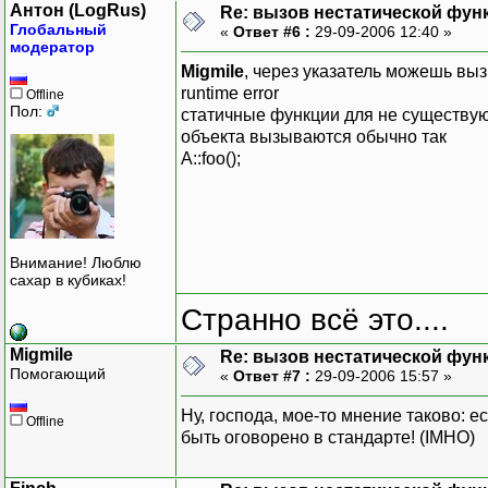
Антон (LogRus)
Re: вызов нестатической фун
Глобальный
«
Ответ #6 :
29-09-2006 12:40 »
модератор
Migmile
, через указатель можешь выз
runtime error
Offline
Пол:
статичные функции для не существу
объекта вызываются обычно так
A::foo();
Внимание! Люблю
сахар в кубиках!
Странно всё это....
Migmile
Re: вызов нестатической фун
Помогающий
«
Ответ #7 :
29-09-2006 15:57 »
Ну, господа, мое-то мнение таково: е
Offline
быть оговорено в стандарте! (IMHO)