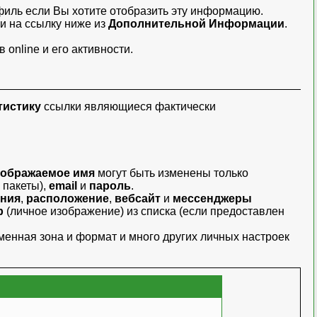
филь
если Вы хотите отобразить эту информацию.
и на ссылку ниже из
Дополнительной Информации
.
online и его активности.
тистику
ссылки являющиеся фактически
тображаемое имя
могут быть изменены только
 пакеты),
email
и
пароль
.
ения
,
расположение
,
вебсайт
и
мессенджеры
р
(личное изображение) из списка (если предоставлен
менная зона и формат и много других личных настроек