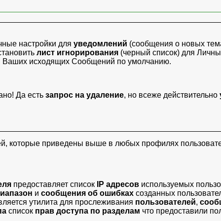
чные настройки для
уведомлений
(сообщения о новых тема
становить
лист игнорирования
(черный список) для
Личны
й
Ваших исходящих Сообщений по умолчанию.
ано! Да есть
запрос на удаление
, но всеже действительно
ей, которые приведены выше в любых профилях пользовате
:
еля
предоставляет список
IP адресов
используемых пользо
диапазон
и
сообщения об ошибках
созданных пользовате
ляется утилита для прослеживания
пользователей
,
сооб
па
список
прав доступа по разделам
что предоставили пол