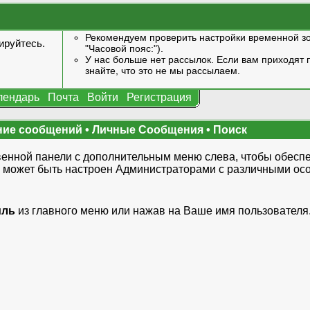
Рекомендуем проверить настройки временной зо
ируйтесь
.
"Часовой пояс:").
У нас больше нет рассылок. Если вам приходят п
знайте, что это не мы рассылаем.
лендарь
Почта
Войти
Регистрация
ние сообщений
•
Личные Сообщения
•
Поиск
енной панели с дополнительным меню слева, чтобы обеспе
 может быть настроен Администраторами с различными осо
иль
из
главного меню
или нажав на Ваше имя пользователя.