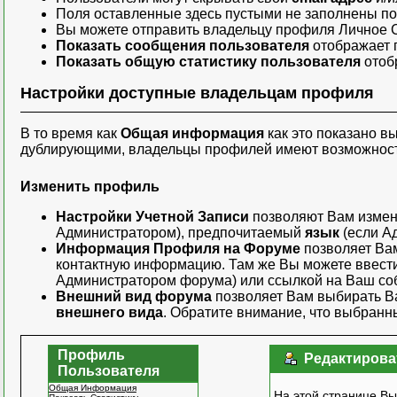
Поля оставленные здесь пустыми не заполнены п
Вы можете отправить владельцу профиля
Личное 
Показать сообщения пользователя
отображает 
Показать общую статистику пользователя
отобр
Настройки доступные владельцам профиля
В то время как
Общая информация
как это показано в
дублирующими, владельцы профилей имеют возможност
Изменить профиль
Настройки Учетной Записи
позволяют Вам изме
Администратором), предпочитаемый
язык
(если А
Информация Профиля на Форуме
позволяет Ва
контактную информацию. Там же Вы можете ввес
Администратором форума) или ссылкой на Ваш соб
Внешний вид форума
позволяет Вам выбирать 
внешнего вида
. Обратите внимание, что выбран
Профиль
Редактирова
Пользователя
Общая Информация
На этой странице В