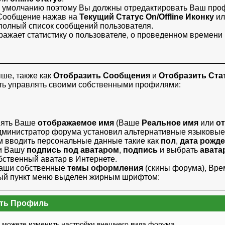
о умолчанию поэтому Вы должны
отредактировать Ваш про
Сообщение
нажав на
Текущий Статус
On/Offline Иконку
ил
полный список сообщений пользователя.
ажает статистику о пользователе, о проведенном времени в 
ыше, также как
Отобразить Сообщения
и
Отобразить Ста
ь управлять своими собственными профилями:
нять Ваше
отображаемое имя
(Ваше
Реальное имя
или
о
дминистратор форума установил альтернативные языковые
м вводить персональные данные такие как
пол
,
дата рожд
ти Вашу
подпись под аватаром
,
подпись
и выбрать
авата
ственный аватар в Интернете.
Ваши собственные
темы оформления
(скины форума), Вре
ный пункт меню выделен жирным шрифтом:
ть Профиль
ы можете изменить настройки внешнего вида форума.