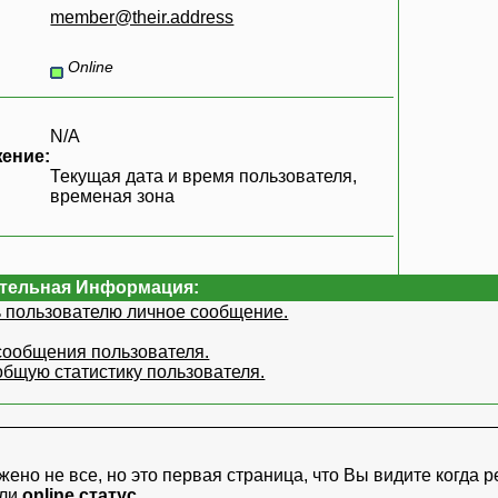
member@their.address
Online
N/A
ение:
Текущая дата и время пользователя,
временая зона
:
тельная Информация:
 пользователю личное сообщение.
сообщения пользователя.
общую статистику пользователя.
ено не все, но это первая страница, что Вы видите когда
р
или
online статус
.