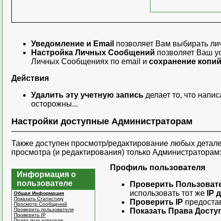
Уведомление и Email
позволяет Вам выбирать ли
Настройка Личных Сообщений
позволяет Ваш у
Личных Сообщениях по email и
сохранение копи
Действия
Удалить эту учетную запись
делает то, что напис
осторожны...
Настройки доступные Администраторам
Также доступен просмотр/редактирование любых детал
просмотра (и редактирования) только Администраторам
Профиль пользователя
Информация о
пользователе
Проверить Пользоват
использовать тот же
IP 
Общая Информация
Показать Статистику
Проверить IP
предостав
Просмотр Сообщений
Проверить пользователя
Показать Права Досту
Проверить IP
Права пользователя