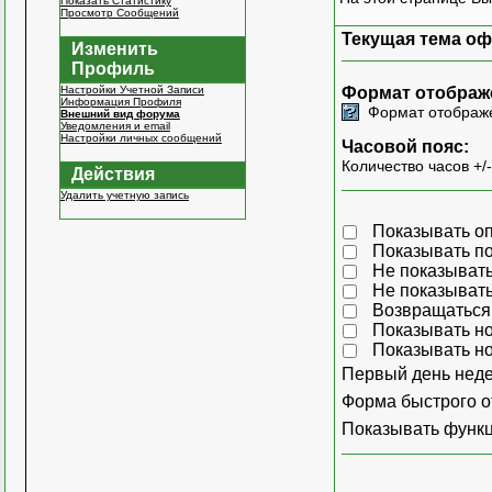
Показать Статистику
Просмотр Сообщений
Текущая тема о
Изменить
Профиль
Настройки Учетной Записи
Формат отображ
Информация Профиля
Формат отображе
Внешний вид форума
Уведомления и email
Настройки личных сообщений
Часовой пояс:
Количество часов +/
Действия
Удалить учетную запись
Показывать оп
Показывать по
Не показывать
Не показывать
Возвращаться 
Показывать н
Показывать н
Первый день неде
Форма быстрого о
Показывать функ