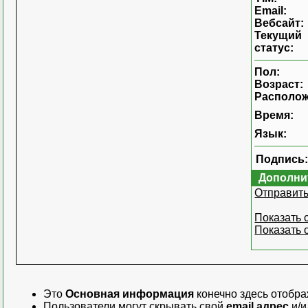
Email:
Вебсайт:
Текущий
статус:
Пол:
Возраст:
Располож
Время:
Язык:
Подпись
Дополни
Отправить
Показать 
Показать 
Это
Основная информация
конечно здесь отображ
Пользователи могут скрывать свой
email адрес
и/