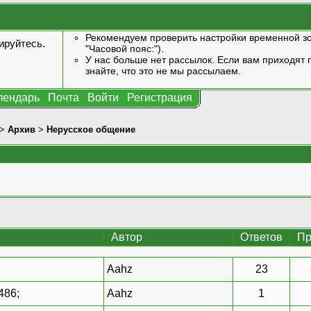
Рекомендуем проверить настройки временной зо
ируйтесь
.
"Часовой пояс:").
У нас больше нет рассылок. Если вам приходят п
знайте, что это не мы рассылаем.
лендарь
Почта
Войти
Регистрация
>
Архив
>
Нерусское общение
Автор
Ответов
Пр
Aahz
23
486;
Aahz
1