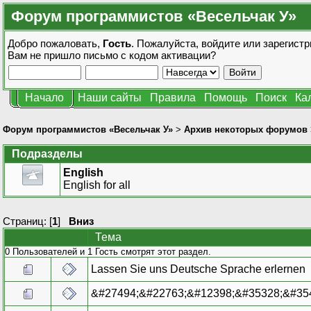
Форум программистов «Весельчак У»
Добро пожаловать,
Гость
. Пожалуйста,
войдите
или
зарегистр
Вам не пришло
письмо с кодом активации?
Начало
Наши сайты
Правила
Помощь
Поиск
Ка
Форум программистов «Весельчак У»
>
Архив некоторых форумов
Подразделы
English
English for all
Страниц: [
1
]
Вниз
Тема
0 Пользователей и 1 Гость смотрят этот раздел.
Lassen Sie uns Deutsche Sprache erlernen
&#27494;&#22763;&#12398;&#35328;&#35