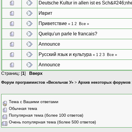
Deutsche Kultur in allen ist es Sch&#246;nhe
Иврит
Приветствие
«
1
2
Все
»
Quelqu'un parle le francais?
Announce
Русский язык и культура
«
1
2
3
Все
»
Announce
Страниц: [
1
]
Вверх
Форум программистов «Весельчак У»
>
Архив некоторых форумов
Тема с Вашими ответами
Обычная тема
Популярная тема (более 100 ответов)
Очень популярная тема (более 500 ответов)