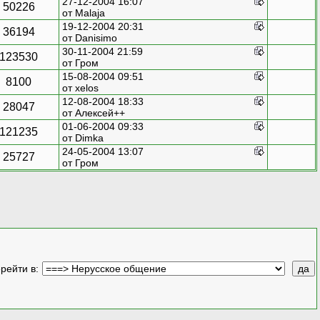
27-12-2004 16:07
50226
от
Malaja
19-12-2004 20:31
36194
от Danisimo
30-11-2004 21:59
123530
от
Гром
15-08-2004 09:51
8100
от xelos
12-08-2004 18:33
28047
от
Алексей++
01-06-2004 09:33
121235
от
Dimka
24-05-2004 13:07
25727
от
Гром
рейти в
: