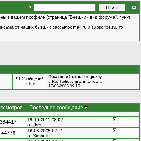
ны в вашем профиле (страница "Внешний вид форума", пункт
исьма от наших бывших рассылок mail.ru и subscribe.ru, то
Последний ответ
от grozny
91 Сообщений
в
Re: Tedious grammar lear...
5 Тем
17-03-2005 09:15
осмотров
Последнее сообщение
19-10-2011 08:02
384417
от
Джон
16-03-2005 02:21
44776
от
Sashok