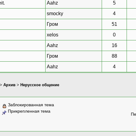
it.
Aahz
5
smocky
4
Гром
51
xelos
0
Aahz
16
Гром
88
Aahz
4
>
Архив
>
Нерусское общение
Заблокированная тема
Прикрепленная тема
Пе