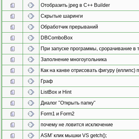
Отобразить jpeg в С++ Builder
Скрытые шаринги
Обработчик прерываний
DBComboBox
При запуске программы, срорачивание в т
Заполнение многоугольника
Как на канве отрисовать фигуру (еллипс) 
Граф
ListBox и Hint
Диалог "Открыть папку"
Form1 и Form2
почему не ловится исключение
ASM' клик мышки VS getch();