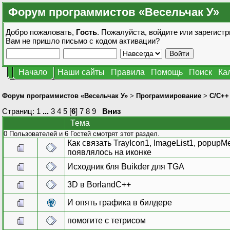
Форум программистов «Весельчак У»
Добро пожаловать,
Гость
. Пожалуйста,
войдите
или
зарегистр
Вам не пришло
письмо с кодом активации?
Начало
Наши сайты
Правила
Помощь
Поиск
Ка
Форум программистов «Весельчак У»
>
Программирование
>
C/C++
Страниц:
1
...
3
4
5
[
6
]
7
8
9
Вниз
Тема
0 Пользователей и 6 Гостей смотрят этот раздел.
Как связать TrayIcon1, ImageList1, popup
появлялось на иконке
Исходник бля Buikder для TGA
3D в BorlandC++
И опять графика в билдере
помогите с тетрисом