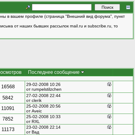
ны в вашем профиле (страница "Внешний вид форума", пункт
исьма от наших бывших рассылок mail.ru и subscribe.ru, то
осмотров
Последнее сообщение
29-02-2008 10:26
16568
от
rumpelstilzchen
27-02-2008 22:44
5842
от clerik
25-02-2008 20:56
11091
от
Aveic
25-02-2008 10:33
7852
от
RXL
23-02-2008 22:14
11173
от
Вад