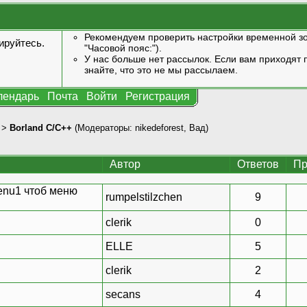
Рекомендуем проверить настройки временной зо
ируйтесь
.
"Часовой пояс:").
У нас больше нет рассылок. Если вам приходят п
знайте, что это не мы рассылаем.
лендарь
Почта
Войти
Регистрация
>
Borland C/C++
(Модераторы:
nikedeforest
,
Вад
)
Автор
Ответов
Пр
Menu1 чтоб меню
rumpelstilzchen
9
clerik
0
ELLE
5
clerik
2
secans
4