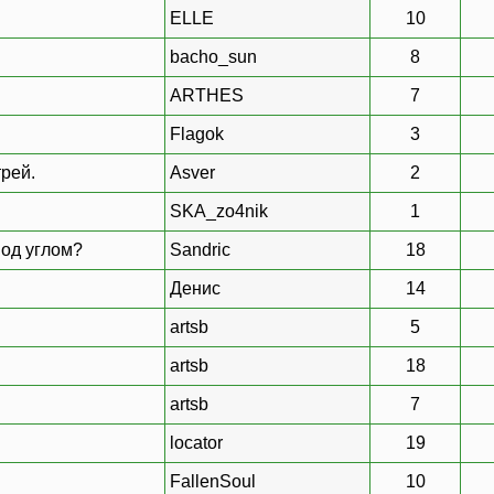
ELLE
10
bacho_sun
8
ARTHES
7
Flagok
3
рей.
Asver
2
SKA_zo4nik
1
под углом?
Sandric
18
Денис
14
artsb
5
artsb
18
artsb
7
locator
19
FallenSoul
10