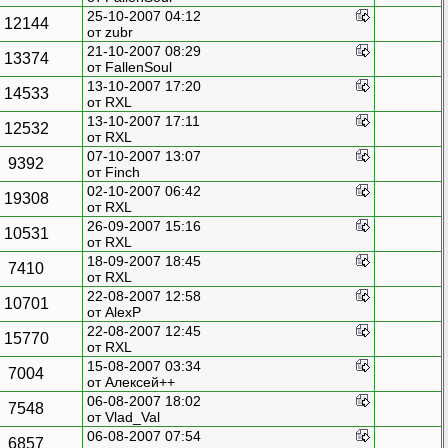
25-10-2007 04:12
12144
от zubr
21-10-2007 08:29
13374
от
FallenSoul
13-10-2007 17:20
14533
от
RXL
13-10-2007 17:11
12532
от
RXL
07-10-2007 13:07
9392
от
Finch
02-10-2007 06:42
19308
от
RXL
26-09-2007 15:16
10531
от
RXL
18-09-2007 18:45
7410
от
RXL
22-08-2007 12:58
10701
от AlexP
22-08-2007 12:45
15770
от
RXL
15-08-2007 03:34
7004
от
Алексей++
06-08-2007 18:02
7548
от Vlad_Val
06-08-2007 07:54
6857