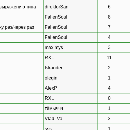
 выражению типа
direktorSan
6
FallenSoul
8
ку раз/через раз
FallenSoul
7
FallenSoul
4
maximys
3
RXL
11
Iskander
2
olegin
1
AlexP
4
RXL
0
тёмыччч
1
Vlad_Val
2
sss
1