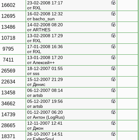
23-02-2008 17:17
16602
от
RXL
16-02-2008 12:32
12695
от bacho_sun
14-02-2008 08:20
13486
от
ARTHES
13-02-2008 17:29
10718
от
RXL
17-01-2008 16:36
9795
от
RXL
13-01-2008 17:20
7411
от
Алексей++
18-12-2007 01:55
26569
от
sss
15-12-2007 21:29
22634
от Денис
06-12-2007 08:14
13458
от artsb
05-12-2007 19:56
34662
от artsb
01-12-2007 06:20
14739
от
Антон (LogRus)
12-11-2007 12:41
28665
от
Джон
26-10-2007 14:51
18371
от
FallenSoul