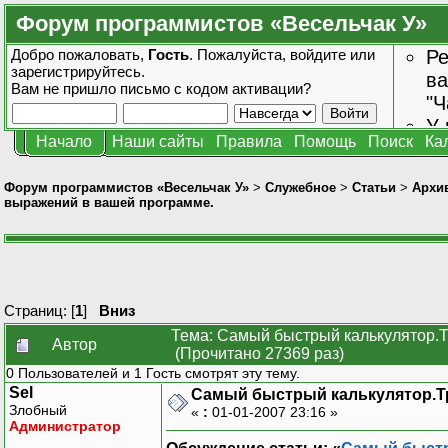
Форум программистов «Весельчак У»
Добро пожаловать,
Гость
. Пожалуйста,
войдите
или
Ре
зарегистрируйтесь
.
ва
Вам не пришло
письмо с кодом активации?
"Ч
У 
Начало
Наши сайты
Правила
Помощь
Поиск
Ка
от
зн
Форум программистов «Весельчак У»
>
Служебное
>
Статьи
>
Архив
выражений в вашей программе.
Страниц: [
1
]
Вниз
Тема: Самый быстрый калькулятор.
Автор
(Прочитано 27369 раз)
0 Пользователей и 1 Гость смотрят эту тему.
Sel
Самый быстрый калькулятор.Т
Злобный
«
:
01-01-2007 23:16 »
Администратор