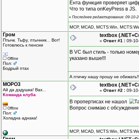
Ента функция проверяет цифры
Что то типа onKeyPress в JS.
«
Последнее редактирование: 09-10-
MCP, MCAD, MCTS:Win, MCTS:W
Гром
textbox (.NET+C
Птычк. Тьфу, птычник... Вот!
«
Ответ #1 :
09-10
Готовлюсь к пенсии
В VC был стиль - только номе
указано выше!!!
Offline
Пол:
Бодрый птах
А птичку нашу прошу не обижать!!
MOPO3
textbox (.NET+C
Ай да дэдушка! Вах...
«
Ответ #2 :
09-10
Команда клуба
В пропертисах не нашол
Вопрос снимаю с обсуждени
Offline
Пол:
Холадна аднака!
MCP, MCAD, MCTS:Win, MCTS:W
Гром