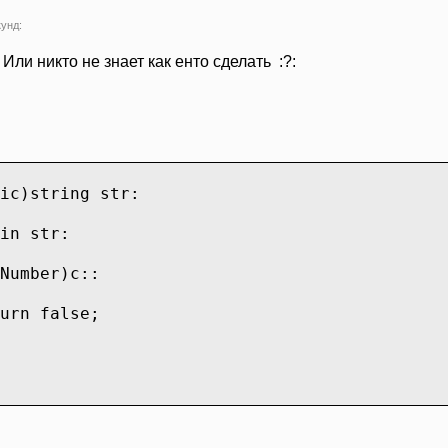
кунд:
 Или никто не знает как енто сделать :?:
ic)string str:
n str:
Number)c::
urn false;