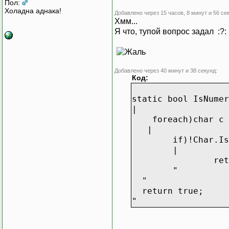
Пол:
Холадна аднака!
Добавлено через 15 часов, 8 минут и 56 се
Хмм...
Я что, тупой вопрос задал :?:
Добавлено через 40 минут и 38 секунд:
Код:
static bool IsNumer
|
foreach)char c i
|
if)!Char.Is
|
ret
"
"
return true;
"