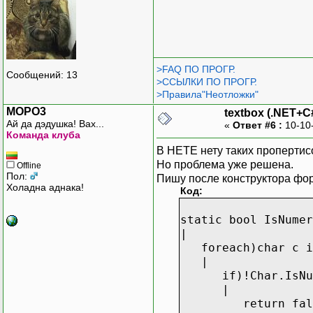
>FAQ ПО ПРОГР.
Сообщений: 13
>ССЫЛКИ ПО ПРОГР.
>Правила"Неотложки"
MOPO3
textbox (.NET+C
Ай да дэдушка! Вах...
«
Ответ #6 :
10-10
Команда клуба
В НЕТЕ нету таких проперти
Но проблема уже решена.
Offline
Пол:
Пишу после конструктора фо
Холадна аднака!
Код:
static bool IsNumer
|
foreach)char c i
|
if)!Char.IsNum
|
return fals