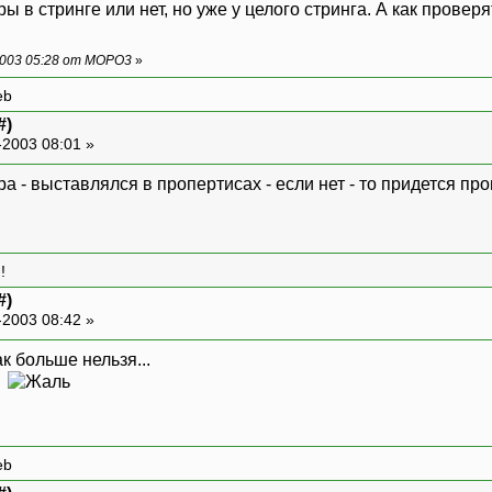
 в стринге или нет, но уже у целого стринга. А как проверя
2003 05:28 от MOPO3
»
eb
#)
-2003 08:01 »
ра - выставлялся в пропертисах - если нет - то придется п
!
#)
-2003 08:42 »
я
eb