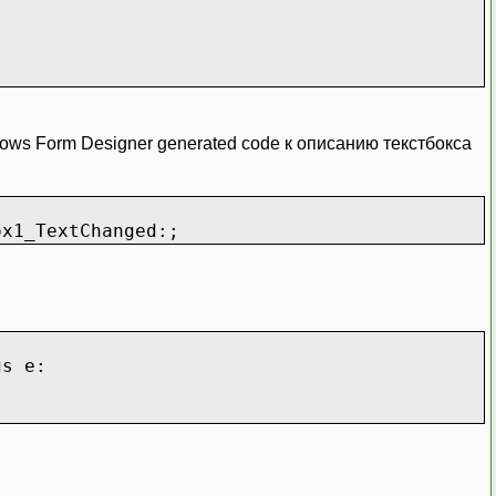
ows Form Designer generated code к описанию текстбокса
ox1_TextChanged:;
gs e: