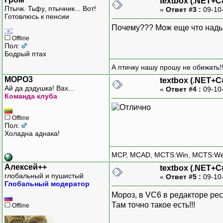
textbox (.NET+C
Птычк. Тьфу, птычник... Вот!
«
Ответ #3 :
09-10
Готовлюсь к пенсии
Почему??? Мож еще что нады
Offline
Пол:
Бодрый птах
А птичку нашу прошу не обижать!!
MOPO3
textbox (.NET+C
Ай да дэдушка! Вах...
«
Ответ #4 :
09-10
Команда клуба
Offline
Пол:
Холадна аднака!
MCP, MCAD, MCTS:Win, MCTS:W
Алексей++
textbox (.NET+C
глобальный и пушистый
«
Ответ #5 :
09-10
Глобальный модератор
Мороз, в VC6 в редакторе рес
Там точно такое есть!!!
Offline