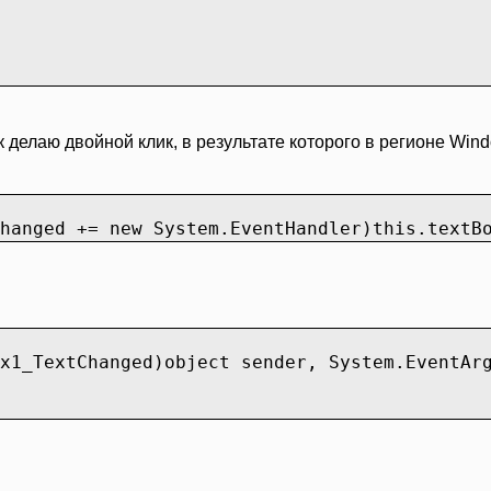
 делаю двойной клик, в результате которого в регионе Wind
hanged += new System.EventHandler)this.textB
x1_TextChanged)object sender, System.EventAr