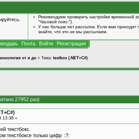
Рекомендуем проверить настройки временной зо
ируйтесь
.
"Часовой пояс:").
У нас больше нет рассылок. Если вам приходят п
знайте, что это не мы рассылаем.
лендарь
Почта
Войти
Регистрация
технология от и до
> Тема:
textbox (.NET+C#)
читано 27952 раз)
ET+C#)
3 13:38 »
ей текстбокс.
ом текстбоксе только цифр :?: