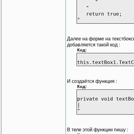
"
"
return true;
"
Далее на форме на текстбокск
добавляется такой код :
Код:
this.textBox1.TextC
И создаётся функция :
Код:
private void textBo
|
"
В теле этой функции пишу :