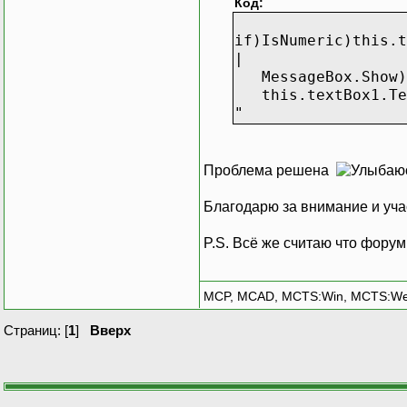
Код:
if)IsNumeric)this.t
|
MessageBox.Show)"
this.textBox1.Te
"
Проблема решена
Благодарю за внимание и уч
P.S. Всё же считаю что форум
MCP, MCAD, MCTS:Win, MCTS:W
Страниц: [
1
]
Вверх