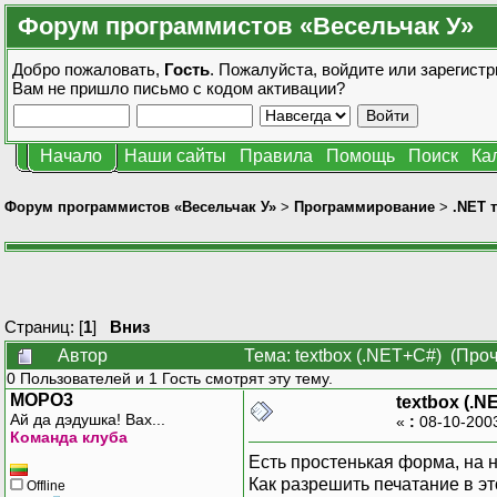
Форум программистов «Весельчак У»
Добро пожаловать,
Гость
. Пожалуйста,
войдите
или
зарегистр
Вам не пришло
письмо с кодом активации?
Начало
Наши сайты
Правила
Помощь
Поиск
Ка
Форум программистов «Весельчак У»
>
Программирование
>
.NET 
Страниц: [
1
]
Вниз
Автор
Тема: textbox (.NET+C#) (Про
0 Пользователей и 1 Гость смотрят эту тему.
MOPO3
textbox (.N
Ай да дэдушка! Вах...
«
:
08-10-200
Команда клуба
Есть простенькая форма, на н
Как разрешить печатание в эт
Offline