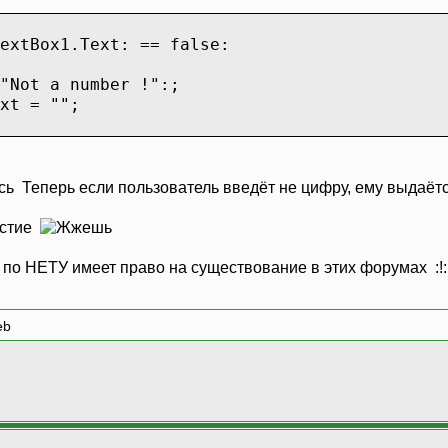
extBox1.Text: == false:
Not a number !":;
xt = "";
Теперь если пользователь введёт не цифру, ему выдаётс
астие
 по НЕТУ имеет право на существование в этих форумах :!:
eb