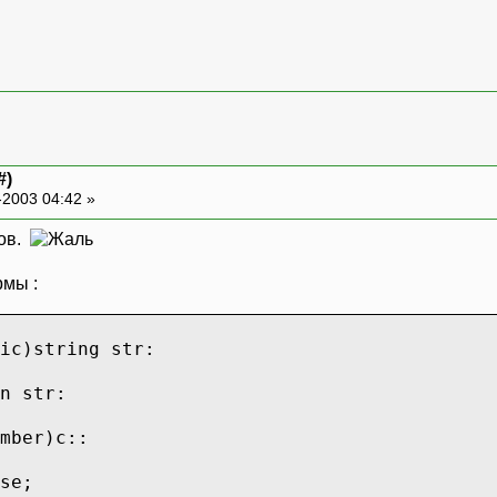
#)
-2003 04:42 »
сов.
рмы :
ic)string str:
n str:
ber)c::
e;