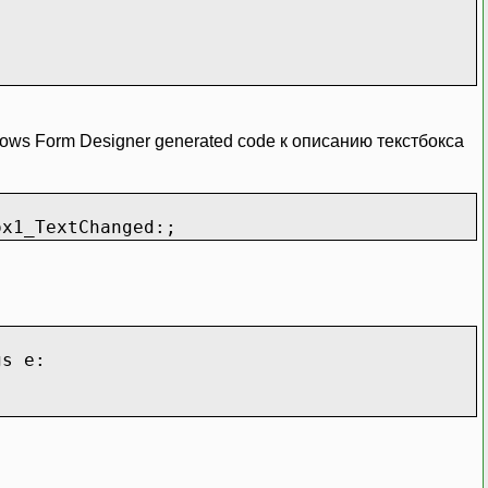
ows Form Designer generated code к описанию текстбокса
ox1_TextChanged:;
gs e: