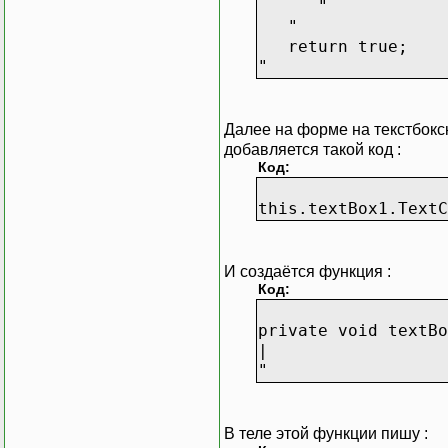
"
"
return true;
"
Далее на форме на текстбокск
добавляется такой код :
Код:
this.textBox1.TextC
И создаётся функция :
Код:
private void textBo
|
"
В теле этой функции пишу :