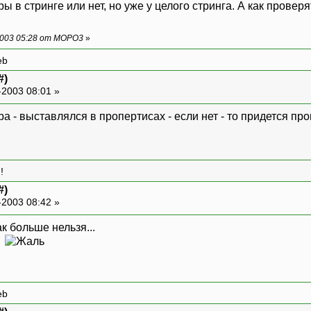
 в стринге или нет, но уже у целого стринга. А как проверя
2003 05:28 от MOPO3
»
eb
#)
-2003 08:01 »
ра - выставлялся в пропертисах - если нет - то придется п
!
#)
-2003 08:42 »
я
eb