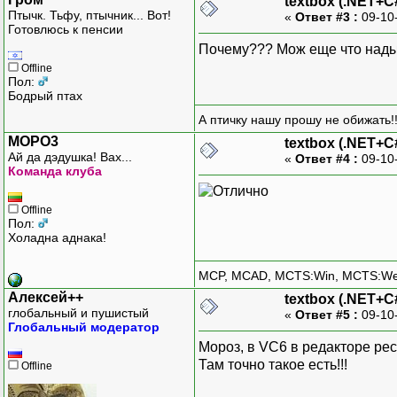
textbox (.NET+C
Птычк. Тьфу, птычник... Вот!
«
Ответ #3 :
09-10
Готовлюсь к пенсии
Почему??? Мож еще что нады
Offline
Пол:
Бодрый птах
А птичку нашу прошу не обижать!!
MOPO3
textbox (.NET+C
Ай да дэдушка! Вах...
«
Ответ #4 :
09-10
Команда клуба
Offline
Пол:
Холадна аднака!
MCP, MCAD, MCTS:Win, MCTS:W
Алексей++
textbox (.NET+C
глобальный и пушистый
«
Ответ #5 :
09-10
Глобальный модератор
Мороз, в VC6 в редакторе рес
Там точно такое есть!!!
Offline