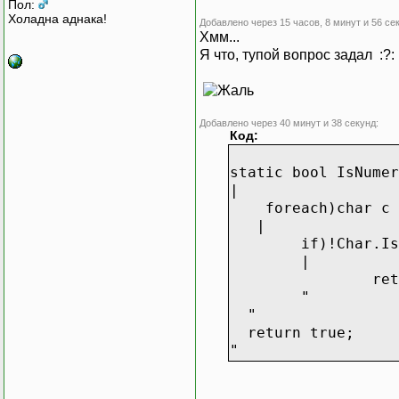
Пол:
Холадна аднака!
Добавлено через 15 часов, 8 минут и 56 се
Хмм...
Я что, тупой вопрос задал :?:
Добавлено через 40 минут и 38 секунд:
Код:
static bool IsNumer
|
foreach)char c i
|
if)!Char.Is
|
ret
"
"
return true;
"