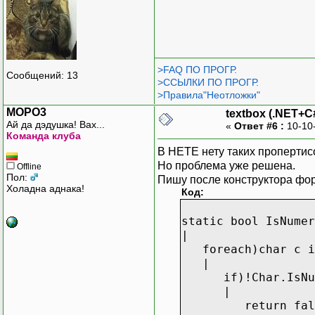
>FAQ ПО ПРОГР.
Сообщений: 13
>ССЫЛКИ ПО ПРОГР.
>Правила"Неотложки"
MOPO3
textbox (.NET+C
Ай да дэдушка! Вах...
«
Ответ #6 :
10-10
Команда клуба
В НЕТЕ нету таких проперти
Но проблема уже решена.
Offline
Пол:
Пишу после конструктора фо
Холадна аднака!
Код:
static bool IsNumer
|
foreach)char c i
|
if)!Char.IsNum
|
return fals