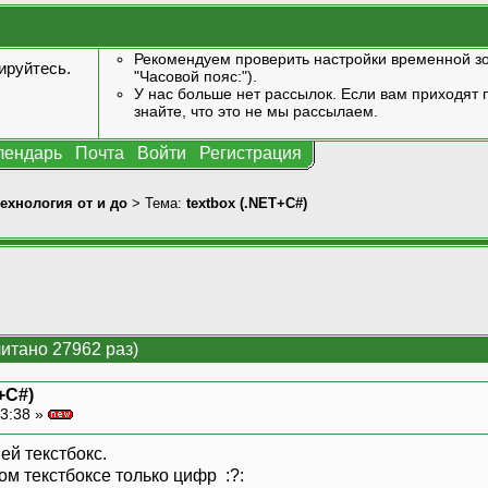
Рекомендуем проверить настройки временной зо
ируйтесь
.
"Часовой пояс:").
У нас больше нет рассылок. Если вам приходят п
знайте, что это не мы рассылаем.
лендарь
Почта
Войти
Регистрация
технология от и до
> Тема:
textbox (.NET+C#)
читано 27962 раз)
+C#)
3:38 »
ей текстбокс.
ом текстбоксе только цифр :?: