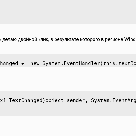
 делаю двойной клик, в результате которого в регионе Wind
hanged += new System.EventHandler)this.textB
x1_TextChanged)object sender, System.EventAr