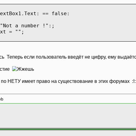
extBox1.Text: == false:
Not a number !":;
xt = "";
Теперь если пользователь введёт не цифру, ему выдаётс
астие
 по НЕТУ имеет право на существование в этих форумах :!:
eb