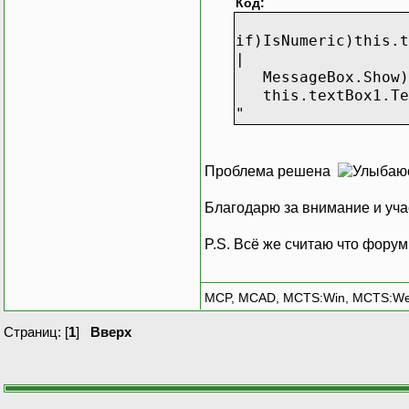
Код:
if)IsNumeric)this.t
|
MessageBox.Show)"
this.textBox1.Te
"
Проблема решена
Благодарю за внимание и уч
P.S. Всё же считаю что форум
MCP, MCAD, MCTS:Win, MCTS:W
Страниц: [
1
]
Вверх