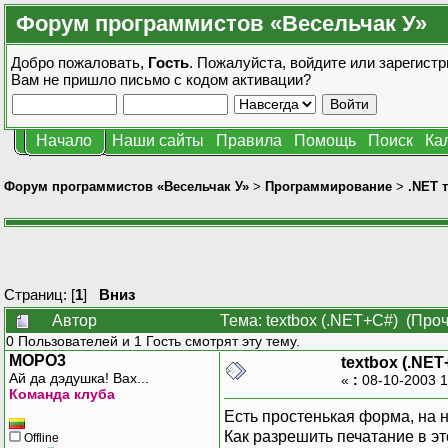
Форум программистов «Весельчак У»
Добро пожаловать,
Гость
. Пожалуйста,
войдите
или
зарегистр
Вам не пришло
письмо с кодом активации?
Начало
Наши сайты
Правила
Помощь
Поиск
Ка
Форум программистов «Весельчак У»
>
Программирование
>
.NET 
Страниц: [
1
]
Вниз
Автор
Тема: textbox (.NET+C#) (Про
0 Пользователей и 1 Гость смотрят эту тему.
MOPO3
textbox (.NET
Ай да дэдушка! Вах...
«
:
08-10-2003 1
Команда клуба
Есть простенькая форма, на н
Как разрешить печатание в эт
Offline