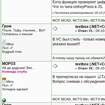
Ента функция проверяет цифры
Что то типа onKeyPress в JS.
«
Последнее редактирование: 09-10-
MCP, MCAD, MCTS:Win, MCTS:W
Гром
textbox (.NET+C
Птычк. Тьфу, птычник... Вот!
«
Ответ #1 :
09-10
Готовлюсь к пенсии
В VC был стиль - только номе
указано выше!!!
Offline
Пол:
Бодрый птах
А птичку нашу прошу не обижать!!
MOPO3
textbox (.NET+C
Ай да дэдушка! Вах...
«
Ответ #2 :
09-10
Команда клуба
В пропертисах не нашол
Вопрос снимаю с обсуждени
Offline
Пол:
Холадна аднака!
MCP, MCAD, MCTS:Win, MCTS:W
Гром