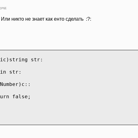
кунд:
 Или никто не знает как енто сделать :?:
ic)string str:
n str:
Number)c::
urn false;