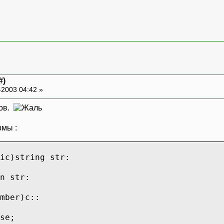
#)
-2003 04:42 »
сов.
рмы :
ic)string str:
n str:
ber)c::
e;