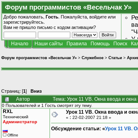
Форум программистов «Весельчак У»
Добро пожаловать,
Гость
. Пожалуйста,
войдите
или
Ре
зарегистрируйтесь
.
ва
Вам не пришло
письмо с кодом активации?
"Ч
У 
Начало
Наши сайты
Правила
Помощь
Поиск
Ка
от
зн
Форум программистов «Весельчак У»
>
Служебное
>
Статьи
>
Архив
Страниц: [
1
]
Вниз
Автор
Тема: Урок 11 VB. Окна ввода и окн
0 Пользователей и 1 Гость смотрят эту тему.
RXL
Урок 11 VB. Окна ввода и ок
Технический
«
:
22-02-2007 21:18 »
Администратор
Обсуждение статьи: «
Урок 11 VB. 
Offline