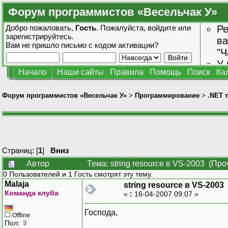
Форум программистов «Весельчак У»
Добро пожаловать,
Гость
. Пожалуйста,
войдите
или
Ре
зарегистрируйтесь
.
ва
Вам не пришло
письмо с кодом активации?
"Ч
У 
Начало
Наши сайты
Правила
Помощь
Поиск
Ка
от
зн
Форум программистов «Весельчак У»
>
Программирование
>
.NET 
Страниц: [
1
]
Вниз
Автор
Тема: string resource в VS-2003 (Пр
0 Пользователей и 1 Гость смотрят эту тему.
Malaja
string resource в VS-2003
Команда клуба
«
:
16-04-2007 09:07 »
Господа,
Offline
Пол: