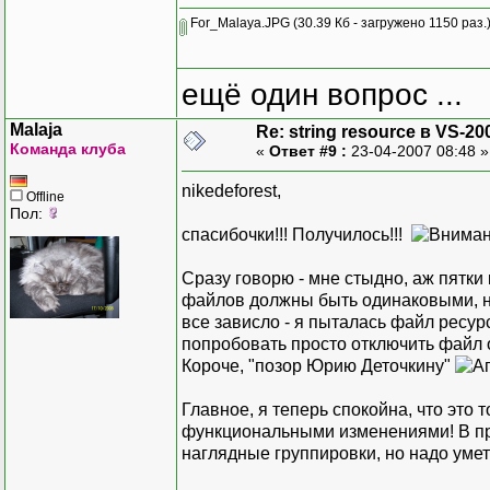
For_Malaya.JPG
(30.39 Кб - загружено 1150 раз.
ещё один вопрос ...
Malaja
Re: string resource в VS-20
Команда клуба
«
Ответ #9 :
23-04-2007 08:48 
nikedeforest,
Offline
Пол:
спасибочки!!! Получилось!!!
Сразу говорю - мне стыдно, аж пятк
файлов должны быть одинаковыми, н
все зависло - я пыталась файл ресур
попробовать просто отключить файл о
Короче, "позор Юрию Деточкину"
Главное, я теперь спокойна, что это 
функциональными изменениями! В при
наглядные группировки, но надо уметь