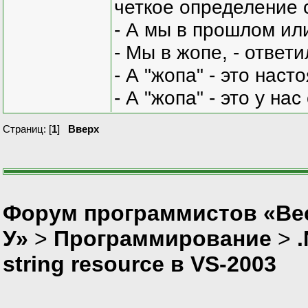
четкое определение 
- А мы в прошлом ил
- Мы в жопе, - ответи
- А "жопа" - это нас
- А "жопа" - это у на
Страниц: [
1
]
Вверх
Форум программистов «Ве
У»
>
Программирование
>
string resource в VS-2003