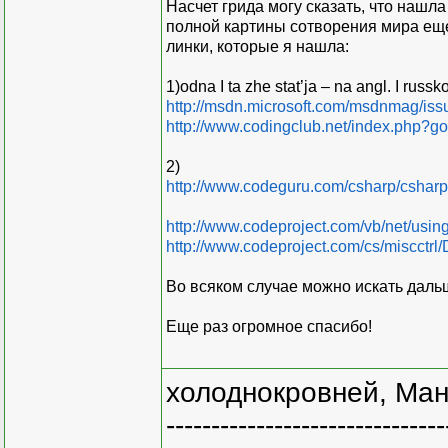
Насчет грида могу сказать, что нашл
полной картины сотворения мира еще
линки, которые я нашла:
1)odna I ta zhe stat’ja – na angl. I russk
http://msdn.microsoft.com/msdnmag/iss
http://www.codingclub.net/index.php?g
2)
http://www.codeguru.com/csharp/csharp/
http://www.codeproject.com/vb/net/usin
http://www.codeproject.com/cs/miscctrl
Во всяком случае можно искать даль
Еще раз огромное спасибо!
холоднокровней, Ман
-------------------------------