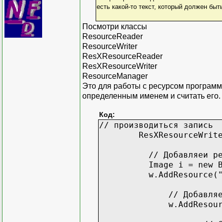
есть какой-то текст, который должен быт
Посмотри классы
ResourceReader
ResourceWriter
ResXResourceReader
ResXResourceWriter
ResourceManager
Это для работы с ресурсом программ
определенным именем и считать его.
Код:
// производиться запись
ResXResourceWriter w 
// Добавляеи ресур
Image i = new Bitma
w.AddResource("hap
// Добавляем ресу
w.AddResource("welco