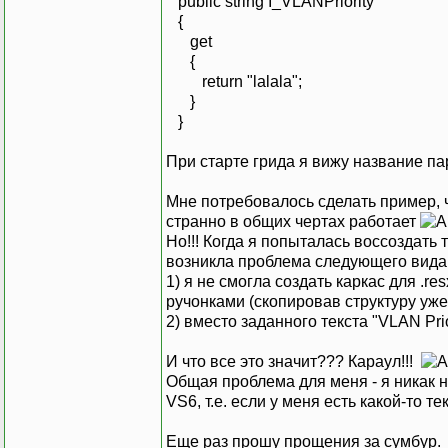
public string I_VLANPriority
{
get
{
return "lalala";
}
}
При старте грида я вижу название пара
Мне потребовалось сделать пример, чт
странно в общих чертах работает
Но!!! Когда я попыталась воссоздать 
возникла проблема следующего вида
1) я не смогла создать каркас для .r
ручонками (скопировав структуру уже
2) вместо заданного текста "VLAN Prior
И что все это значит??? Караул!!!
Общая проблема для меня - я никак не 
VS6, т.е. если у меня есть какой-то 
Еще раз прошу прощения за сумбур.