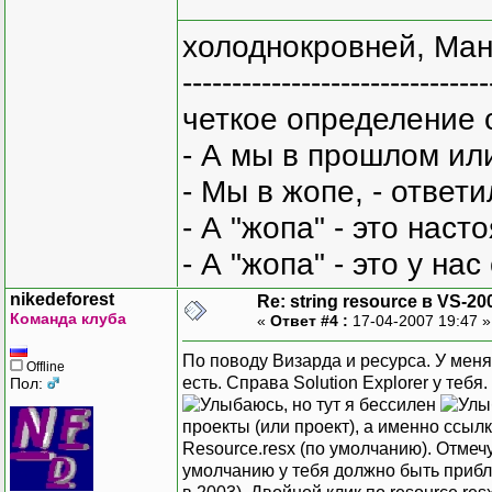
холоднокровней, Ман
-------------------------------
четкое определение 
- А мы в прошлом ил
- Мы в жопе, - ответи
- А "жопа" - это нас
- А "жопа" - это у на
nikedeforest
Re: string resource в VS-20
Команда клуба
«
Ответ #4 :
17-04-2007 19:47 
По поводу Визарда и ресурса. У меня 
Offline
есть. Справа Solution Explorer у теб
Пол:
, но тут я бессилен
проекты (или проект), а именно ссылк
Resource.resx (по умолчанию). Отмечу
умолчанию у тебя должно быть прибли