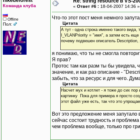
nikedeforest
Re: string resource в VS-20
Команда клуба
«
Ответ #6 :
18-04-2007 14:36 
Что-то этот пост меня немного запут
Offline
Цитата
Пол:
А тут - одна строка именно такого вида, т
I_VLANPriority = "имя", а затем есть еще 
почему подвешен описатель Description, 
я понимаю, что ты не смогла повтори
Я прав?
Протос там как разм ты бы увидела, ч
значение, и как раз описание - "Descr
забыть, что за ресурс и для чего. Дум
Цитата
Насчет мух и котлет - я тоже до сих по
картинку Пока для примера я просто со
этот файл уже есть, так что это упрощае
Вот это предложение меня запутало в
сейчас состоит трудность и проблема 
чем проблема вообще, только про гр