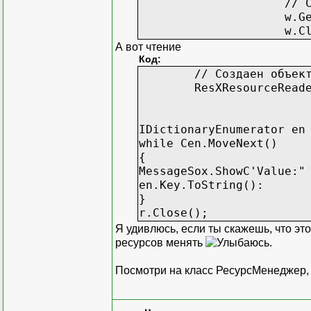
// Сохраняем фай
w.Generat
w.CloseC
А вот чтение
Код:
// Создаен объект Re
ResXResourceReader r -
IDictionaryEnumerator en
while Cen.MoveNext()
{
MessageSox.ShowC'Value:"
en.Key.ToString():
}
r.Close();
Я удивлюсь, если ты скажешь, что эт
ресурсов менять
.
Посмотри на класс РесурсМенеджер, 