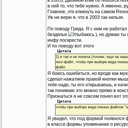
в 2003). Двойной клик по resource.re
в ней то, что тебе нужно. А именно,
Главное, это кликнуть на самом Resou
Уж не верю я, что в 2003 так нельзя.
По поводу Грида. Я с ним не работал
безделья
), но думаю ты
инфу поскрести.
И по поводу вот этого
Цитата
1) я так и не поняла (точнее, еще не на
resx-файл, чтобы при выборе вида пока
файл.
Я боюсь ошибиться, но вроде как мух
сделал нажатием правой кнопки мыши 
тебе надо, ты его открываешь, и нач
так понимаю это можно прямо в конст
Признаться я не совсем понял вот эт
Цитата
чтобы при выборе вида показа файлов "
Я увидел, что под формой появился ф
в классе формы упоминание о ресурс