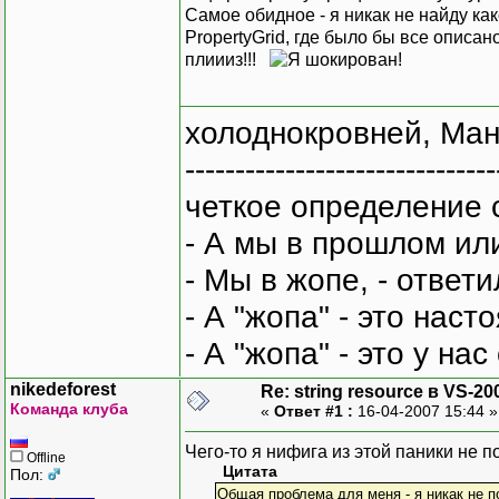
Самое обидное - я никак не найду к
PropertyGrid, где было бы все описано 
плиииз!!!
холоднокровней, Ман
-------------------------------
четкое определение 
- А мы в прошлом ил
- Мы в жопе, - ответи
- А "жопа" - это нас
- А "жопа" - это у на
nikedeforest
Re: string resource в VS-20
Команда клуба
«
Ответ #1 :
16-04-2007 15:44 
Чего-то я нифига из этой паники не п
Offline
Цитата
Пол:
Общая проблема для меня - я никак не пой