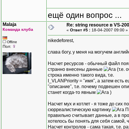
ещё один вопрос ...
Malaja
Re: string resource в VS-20
Команда клуба
«
Ответ #5 :
18-04-2007 09:00 »
nikedeforest,
Offline
Пол:
слава богу, у меня на могучем англи
Насчет ресурсов - обычный файл появ
странно внесены данные
(т.е.
строка именно такого вида, т.е.
I_VLANPriority = "имя", а затем есть 
"описание", т.е. почему подвешен опи
станет когда-то явным
)
Насчет мух и котлет - я тоже до сих 
сюрреалистическую картинку
По
правильно считывает данные, а в прое
хотелось бы понять для себя самой, чт
Насчет контролов - сама такая, т.е.