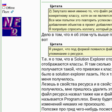
Цитата
Offline
2) Запутало меня именно то, что файл ре
Пол:
конкретному классу, хотя он не являетс
Все мои попытки это повторить успехом 
добавления объектов в проект добавляет
Я попробую спросить коллегу, который р
Дело в том, что я об этом чуть выше 
вот
Цитата
Я увидел, что под формой появился файл
упоминание о ресурсе.
Т.е. я о том, что в Solution Explorer
отображаются классы. Я там сколько и
получается такой, что привязки к кла
было в solution explorer лазить. Но я 
меня получилось.
Лезешь в свойства ресурса и в свойс
получилось, мне пришлось удалить это
файл ресурса назвал также как и фай
называется Program.resx. Внизу буде
изменений никаких не произошло.
Попозже про грид чего-нибудь посмо