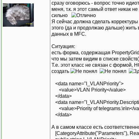
сразу оговорюсь - вопрос точно идио
меня, т.к. я этот самый ответ никак н
сильно
Я сейчас должна сделать корректуры 
этого (да и продолжаю дальше) жить 
данных в MFC.
Ситуация:
есть форма, содержащая PropertyGrid.
что мы затем видим в списке свойств)
Т.е. этот класс не связан с формой, Н
создать
<data name="I_VLANPriority">
<value>VLAN Priority</value>
</data>
<data name="I_VLANPriority.Descript
<value>Priority of telegrams.\n\n</v
</data>
А в самом классе есть соответственн
[CategoryAttribute("Parameters"), Read