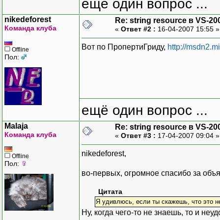
ещё один вопрос ...
nikedeforest
Re: string resource в VS-20
Команда клуба
«
Ответ #2 :
16-04-2007 15:55 
Вот по ПропертиГриду,
http://msdn2.m
Offline
Пол:
ещё один вопрос ...
Malaja
Re: string resource в VS-20
Команда клуба
«
Ответ #3 :
17-04-2007 09:04 
nikedeforest,
Offline
Пол:
во-первых, огромное спасибо за объя
Цитата
Я удивлюсь, если ты скажешь, что это н
Ну, когда чего-то не знаешь, то и неу