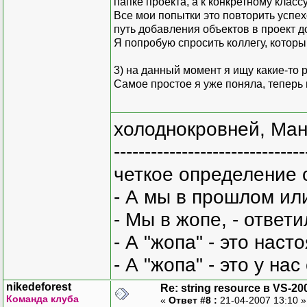
папке проекта, а к конкретному класс
Все мои попытки это повторить успех
путь добавления объектов в проект д
Я попробую спросить коллегу, которы
3) на данный момент я ищу какие-то 
Самое простое я уже поняла, теперь 
холоднокровней, Ман
-------------------------------
четкое определение 
- А мы в прошлом ил
- Мы в жопе, - ответи
- А "жопа" - это нас
- А "жопа" - это у на
nikedeforest
Re: string resource в VS-20
Команда клуба
«
Ответ #8 :
21-04-2007 13:10 