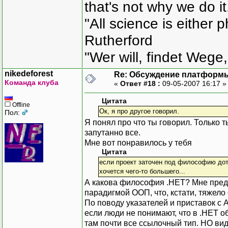
that's not why we do i
"All science is either 
Rutherford
"Wer will, findet Wege,
nikedeforest
Re: Обсуждение платформ
Команда клуба
«
Ответ #18 :
09-05-2007 16:17 
Цитата
Offline
Ок, я про другое говорил.
Пол:
Я понял про что ты говорил. Только т
запутанно все.
Мне вот понравилось у тебя
Цитата
если проект заточен под философию дот 
хочется чего-то большего...
А какова философия .НЕТ? Мне предс
парадигмой ООП, что, кстати, тяжело
По поводу указателей и приставок с 
если люди не понимают, что в .НЕТ о
там почти все ссылочный тип. НО ви