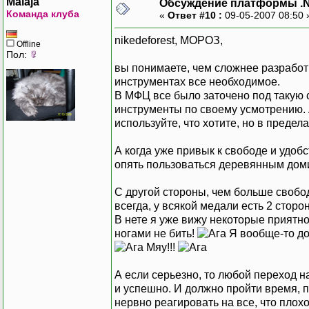
Malaja
Обсуждение платформы .
Команда клуба
«
Ответ #10 :
09-05-2007 08:50
nikedeforest, МОРОЗ,
Offline
Пол:
вы понимаете, чем сложнее разработк
инструментах все необходимое.
В МФЦ все было заточено под такую си
инструменты по своему усмотрению. 
используйте, что хотите, но в предел
А когда уже привык к свободе и удобс
опять пользоваться деревянным дом
С другой стороны, чем больше свобо
всегда, у всякой медали есть 2 стор
В нете я уже вижу некоторые приятн
ногами не бить!
Я вообще-то до
Мяу!!!
А если серьезно, то любой переход н
и успешно. И должно пройти время, 
нервно реагировать на все, что плохо