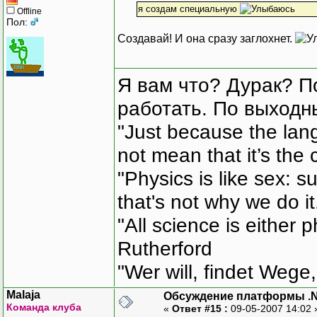
я создам специальную
Offline
Пол:
Создавай! И она сразу заглохнет.
Я вам что? Дурак? П
работать. По выходн
"Just because the lan
not mean that it’s the 
"Physics is like sex: s
that's not why we do i
"All science is either 
Rutherford
"Wer will, findet Wege,
Malaja
Обсуждение платформы .
Команда клуба
«
Ответ #15 :
09-05-2007 14:02