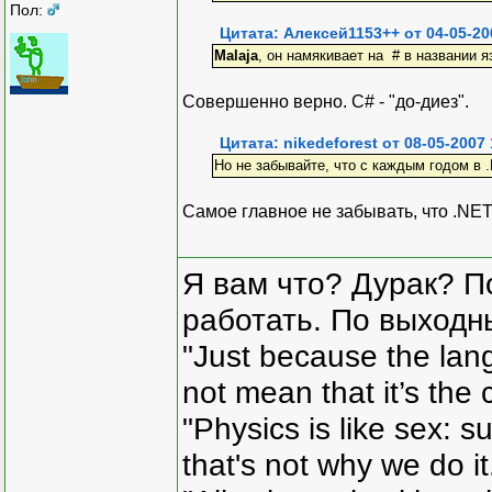
Пол:
Цитата: Алексей1153++ от 04-05-20
Malaja
, он намякивает на # в названии я
Совершенно верно. C# - "до-диез".
Цитата: nikedeforest от 08-05-2007 
Но не забывайте, что с каждым годом в
Самое главное не забывать, что .NE
Я вам что? Дурак? П
работать. По выходн
"Just because the lan
not mean that it’s the 
"Physics is like sex: s
that's not why we do i