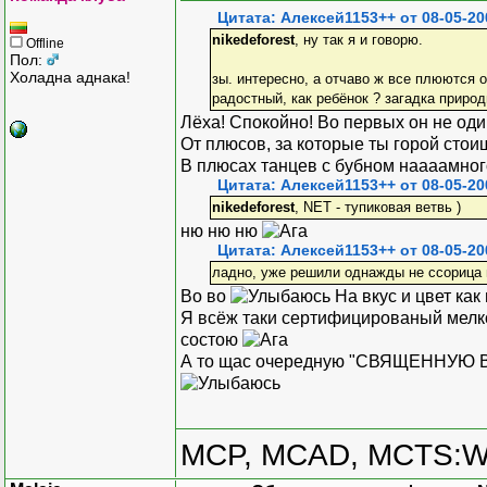
Цитата: Алексей1153++ от 08-05-20
nikedeforest
, ну так я и говорю.
Offline
Пол:
Холадна аднака!
зы. интересно, а отчаво ж все плюются о
радостный, как ребёнок ? загадка природ
Лёха! Спокойно! Во первых он не од
От плюсов, за которые ты горой стоиш
В плюсах танцев с бубном наааамн
Цитата: Алексей1153++ от 08-05-20
nikedeforest
, NET - тупиковая ветвь )
ню ню ню
Цитата: Алексей1153++ от 08-05-20
ладно, уже решили однажды не ссорица и
Во во
На вкус и цвет как
Я всёж таки сертифицированый мелк
состою
А то щас очередную "СВЯЩЕННУЮ В
MCP, MCAD, MCTS:W