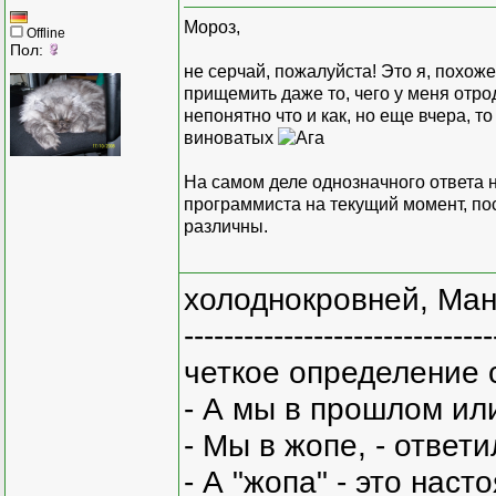
Мороз,
Offline
Пол:
не серчай, пожалуйста! Это я, похоже
прищемить даже то, чего у меня отр
непонятно что и как, но еще вчера, 
виноватых
На самом деле однозначного ответа на
программиста на текущий момент, по
различны.
холоднокровней, Ман
-------------------------------
четкое определение 
- А мы в прошлом ил
- Мы в жопе, - ответи
- А "жопа" - это нас