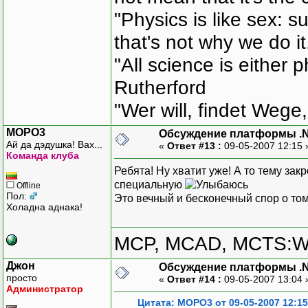
"Physics is like sex: s
that's not why we do i
"All science is either 
Rutherford
"Wer will, findet Wege,
MOPO3
Обсуждение платформы .
Ай да дэдушка! Вах...
«
Ответ #13 :
09-05-2007 12:15
Команда клуба
Ребята! Ну хватит уже! А то тему зак
специальную
Offline
Пол:
Это вечный и бесконечный спор о том
Холадна аднака!
MCP, MCAD, MCTS:W
Джон
Обсуждение платформы .
просто
«
Ответ #14 :
09-05-2007 13:04
Администратор
Цитата: MOPO3 от 09-05-2007 12:15