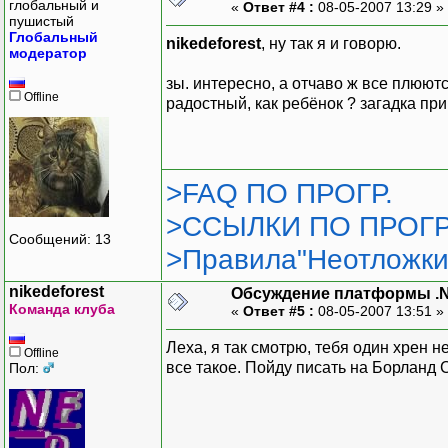
глобальный и
«
Ответ #4 :
08-05-2007 13:29 »
пушистый
Глобальный
nikedeforest
, ну так я и говорю.
модератор
зы. интересно, а отчаво ж все плюютс
Offline
радостный, как ребёнок ? загадка при
>FAQ ПО ПРОГР.
>ССЫЛКИ ПО ПРОГР
Сообщений: 13
>Правила"Неотложки
nikedeforest
Обсуждение платформы .
Команда клуба
«
Ответ #5 :
08-05-2007 13:51 »
Леха, я так смотрю, тебя один хрен н
Offline
все такое. Пойду писать на Борланд С
Пол: