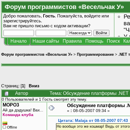
Форум программистов «Весельчак У»
Добро пожаловать,
Гость
. Пожалуйста,
войдите
или
Ре
зарегистрируйтесь
.
ва
Вам не пришло
письмо с кодом активации?
"Ч
У 
Начало
Наши сайты
Правила
Помощь
Поиск
Ка
от
зн
Форум программистов «Весельчак У»
>
Программирование
>
.NET 
Страниц: [
1
]
Вниз
Автор
Тема: Обсуждение платформы .NET 
0 Пользователей и 1 Гость смотрят эту тему.
MOPO3
Обсуждение платформы .
Ай да дэдушка! Вах...
«
:
08-05-2007 09:34 »
Команда клуба
Цитата: Malaja от 08-05-2007 07:43
Но вообще это же кошмар! Ведь от этого 
Offline