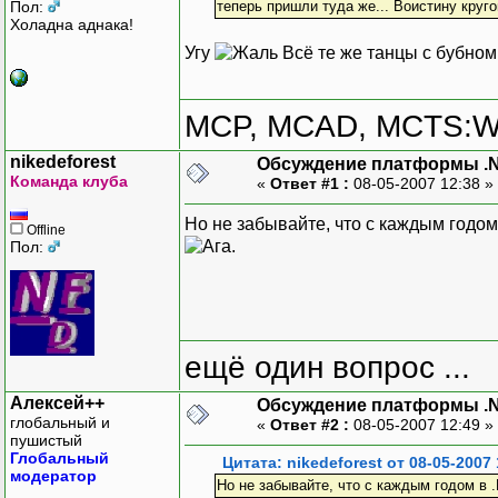
Пол:
теперь пришли туда же... Воистину круго
Холадна аднака!
Угу
Всё те же танцы с бубном
MCP, MCAD, MCTS:W
nikedeforest
Обсуждение платформы .
Команда клуба
«
Ответ #1 :
08-05-2007 12:38 »
Но не забывайте, что с каждым годо
Offline
.
Пол:
ещё один вопрос ...
Алексей++
Обсуждение платформы .
глобальный и
«
Ответ #2 :
08-05-2007 12:49 »
пушистый
Глобальный
Цитата: nikedeforest от 08-05-2007 
модератор
Но не забывайте, что с каждым годом в