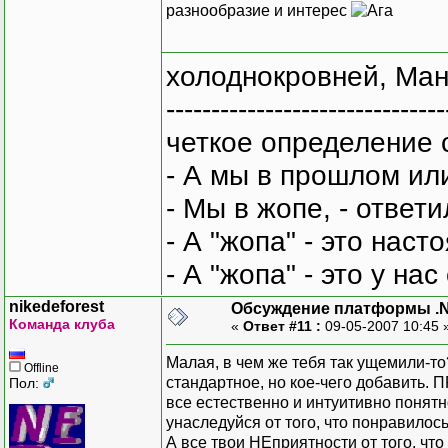
разнообразие и интерес
холоднокровней, Ман
-------------------------------
четкое определение 
- А мы в прошлом ил
- Мы в жопе, - ответи
- А "жопа" - это нас
- А "жопа" - это у на
nikedeforest
Обсуждение платформы .
Команда клуба
«
Ответ #11 :
09-05-2007 10:45 
Малая, в чем же тебя так ущемили-т
Offline
стандартное, но кое-чего добавить.
Пол:
все естественно и интуитивно понятн
унаследуйся от того, что понравилось
А все твои НЕприятности от того, что