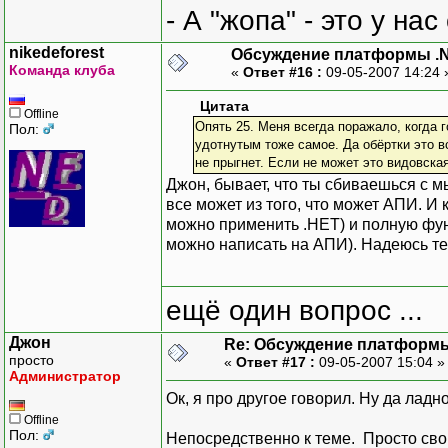
- А "жопа" - это у на
nikedeforest
Обсуждение платформы .
Команда клуба
«
Ответ #16 :
09-05-2007 14:24
Цитата
Offline
Опять 25. Меня всегда поражало, когда г
Пол:
удотнутым тоже самое. Да обёртки это в
не прыгнет. Если не может это видовская
Джон, бывает, что ты сбиваешься с мы
все может из того, что может АПИ. И 
можно применить .НЕТ) и полную фун
можно написать на АПИ). Надеюсь те
ещё один вопрос ...
Джон
Re: Обсуждение платформ
просто
«
Ответ #17 :
09-05-2007 15:04 
Администратор
Ок, я про другое говорил. Ну да ладно
Offline
Пол:
Непосредственно к теме. Просто сво