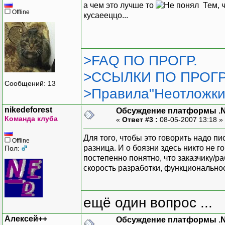
а чем это лучше то
Тем, ч
Offline
кусаееццо...
>FAQ ПО ПРОГР.
>ССЫЛКИ ПО ПРОГР
Сообщений: 13
>Правила"Неотложки
nikedeforest
Обсуждение платформы .
Команда клуба
«
Ответ #3 :
08-05-2007 13:18 »
Для того, чтобы это говорить надо пи
Offline
разница. И о боязни здесь никто не г
Пол:
постепенно понятно, что заказчику/ра
скорость разработки, функциональнос
ещё один вопрос ...
Алексей++
Обсуждение платформы .