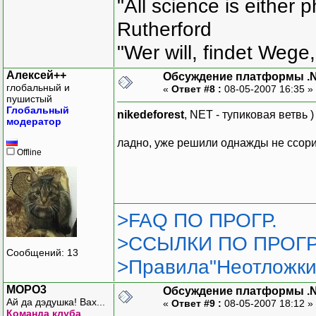
"All science is either 
Rutherford
"Wer will, findet Wege,
Алексей++
Обсуждение платформы .
глобальный и
«
Ответ #8 :
08-05-2007 16:35 »
пушистый
Глобальный
nikedeforest
, NET - тупиковая ветвь )
модератор
ладно, уже решили однажды не ссориц
Offline
>FAQ ПО ПРОГР.
>ССЫЛКИ ПО ПРОГР
Сообщений: 13
>Правила"Неотложки
MOPO3
Обсуждение платформы .
Ай да дэдушка! Вах...
«
Ответ #9 :
08-05-2007 18:12 »
Команда клуба