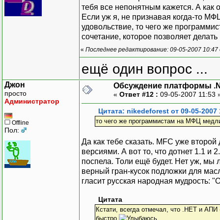
тебя все непонятным кажется. А как 
Если уж я, не признавая когда-то МФ
удовольствие, то чего же программис
сочетание, которое позволяет делать
«
Последнее редактирование: 09-05-2007 10:47 о
ещё один вопрос ...
Джон
Обсуждение платформы .
просто
«
Ответ #12 :
09-05-2007 11:53 
Администратор
Цитата: nikedeforest от 09-05-2007 
то чего же программистам на МФЦ медл
Offline
Пол:
Да как тебе сказать. MFC уже второй
версиями. А вот то, что дотнет 1.1 и 
поспела. Толи ещё будет. Нет уж, мы
верный гран-кусок подложки для масл
гласит русская народная мудрость: "
Цитата
Кстати, всегда отмечал, что .НЕТ и АПИ 
быстро