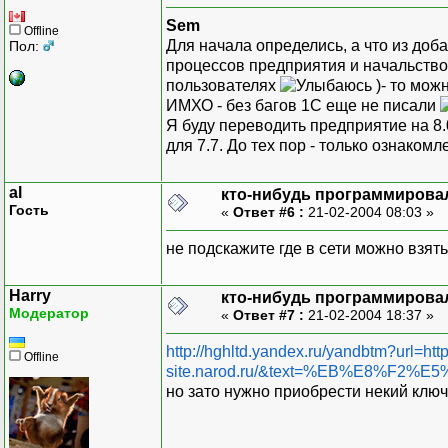
Sem
Offline
Для начала определись, а что из до
Пол:
процессов предприятия и начальство 
пользователях
)- то мож
ИМХО - без багов 1С еще не писали
Я буду переводить предприятие на 8
для 7.7. До тех пор - только ознаком
al
кто-нибудь программировал
Гость
«
Ответ #6 :
21-02-2004 08:03 »
не подскажите где в сети можно взят
Harry
кто-нибудь программировал
Модератор
«
Ответ #7 :
21-02-2004 18:37 »
http://hghltd.yandex.ru/yandbtm?url=http:
Offline
site.narod.ru/&text=%EB%E8%
но зато нужно приобрести некий клю