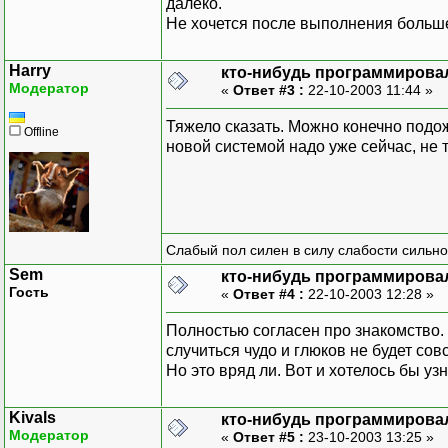
далеко.
Не хочется после выполнения больше
Harry
кто-нибудь программировал
Модератор
«
Ответ #3 :
22-10-2003 11:44 »
Тяжело сказать. Можно конечно подож
Offline
новой системой надо уже сейчас, не 
Слабый пол силен в силу слабости сильно
Sem
кто-нибудь программировал
Гость
«
Ответ #4 :
22-10-2003 12:28 »
Полностью согласен про знакомство. 
случиться чудо и глюков не будет со
Но это вряд ли. Вот и хотелось бы уз
Kivals
кто-нибудь программировал
Модератор
«
Ответ #5 :
23-10-2003 13:25 »