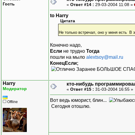
Гость
«
Ответ #14 :
29-03-2004 11:08 »
to Harry
Цитата
Не только встречал, оно у меня есть В 
Конечно надо,
Если
не трудно
Тогда
пошли на мыло
alextsoy@mail.ru
КонецЕсли;
Заранее БОЛЬШОЕ СПА
Harry
кто-нибудь программировал
Модератор
«
Ответ #15 :
31-03-2004 16:55 »
Вот ведь юморист, блин...
Offline
Сегодня отошлю.