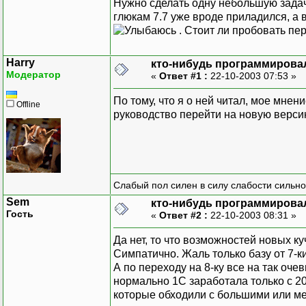
Нужно сделать одну небольшую задачк
глюкам 7.7 уже вроде приладился, а
. Стоит ли пробовать пе
Harry
кто-нибудь программировал
Модератор
«
Ответ #1 :
22-10-2003 07:53 »
По тому, что я о ней читал, мое мнен
Offline
руководство перейти на новую верс
Слабый пол силен в силу слабости сильно
Sem
кто-нибудь программировал
Гость
«
Ответ #2 :
22-10-2003 08:31 »
Да нет, то что возможностей новых ку
Симпатично. Жаль только базу от 7-к
А по переходу на 8-ку все на так оче
нормально 1С заработала только с 20
которые обходили с большими или ме