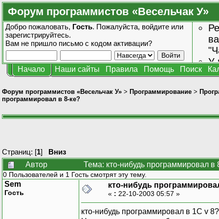
Форум программистов «Весельчак У»
Добро пожаловать,
Гость
. Пожалуйста,
войдите
или
Ре
зарегистрируйтесь
.
ва
Вам не пришло
письмо с кодом активации?
"Ч
У 
Начало
Наши сайты
Правила
Помощь
Поиск
Ка
от
зн
Форум программистов «Весельчак У»
>
Программирование
>
Прогр
программировал в 8-ке?
Страниц: [
1
]
Вниз
Автор
Тема: кто-нибудь программировал в 
0 Пользователей и 1 Гость смотрят эту тему.
Sem
кто-нибудь программировал
Гость
«
:
22-10-2003 05:57 »
кто-нибудь программировал в 1С v 8?