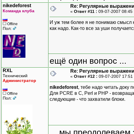
nikedeforest
Re: Регулярные выражен
Команда клуба
«
Ответ #11 :
09-07-2007 08:45
И уж тем более я не понимаю смысл 
Offline
как надо. Как-то все за уши получает
Пол:
ещё один вопрос ...
RXL
Re: Регулярные выражен
Технический
«
Ответ #12 :
09-07-2007 17:51
Администратор
nikedeforest
, тебе надо читать доку 
Для PCRE в C, Perl и PHP - возвраща
Offline
Пол:
следующие - что захватили блоки.
... мы преодолеваем 