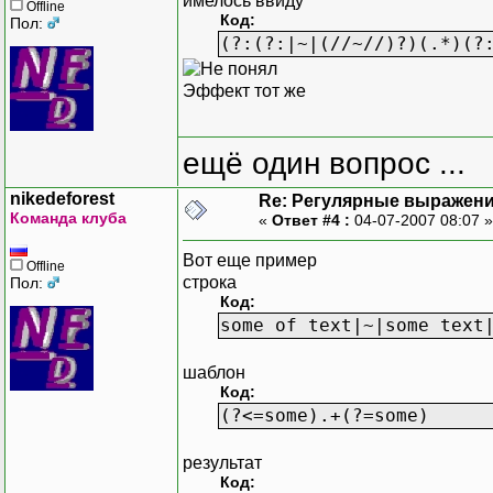
имелось ввиду
Offline
Код:
Пол:
(?:(?:|~|(//~//)?)(.*)(?
Эффект тот же
ещё один вопрос ...
nikedeforest
Re: Регулярные выражен
Команда клуба
«
Ответ #4 :
04-07-2007 08:07 
Вот еще пример
Offline
строка
Пол:
Код:
some of text|~|some text
шаблон
Код:
(?<=some).+(?=some)
результат
Код: