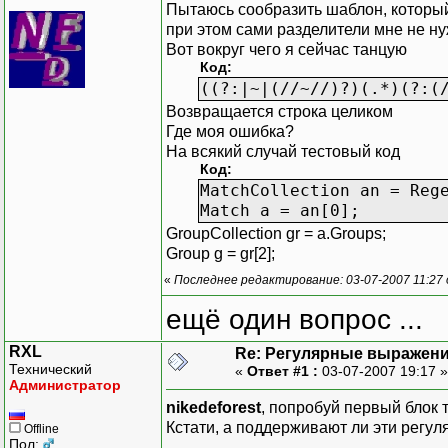
Пытаюсь сообразить шаблон, который бы
при этом сами разделители мне не н
Вот вокруг чего я сейчас танцую
Код:
((?:|~|(//~//)?)(.*)(?:(
Возвращается строка целиком
Где моя ошибка?
На всякий случай тестовый код
Код:
MatchCollection an = Reg
Match a = an[0];
GroupCollection gr = a.Groups;
Group g = gr[2];
«
Последнее редактирование: 03-07-2007 11:27 о
ещё один вопрос ...
RXL
Re: Регулярные выражен
Технический
«
Ответ #1 :
03-07-2007 19:17 
Администратор
nikedeforest
, попробуй первый блок т
Кстати, а поддерживают ли эти регуля
Offline
Пол: