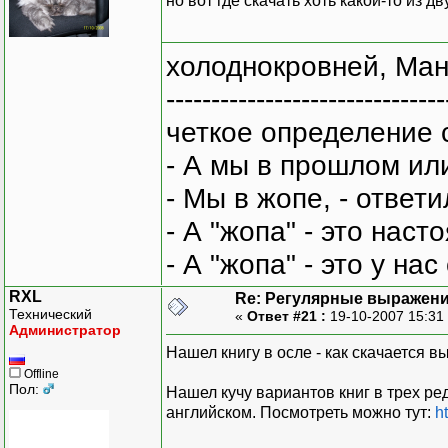
но вот где скачать хоть какой-то из д
холоднокровней, Ман
-------------------------------
четкое определение 
- А мы в прошлом ил
- Мы в жопе, - ответи
- А "жопа" - это нас
- А "жопа" - это у на
RXL
Re: Регулярные выражен
Технический
«
Ответ #21 :
19-10-2007 15:31
Администратор
Нашел книгу в осле - как скачается в
Offline
Пол:
Нашел кучу вариантов книг в трех ред
английском. Посмотреть можно тут:
h