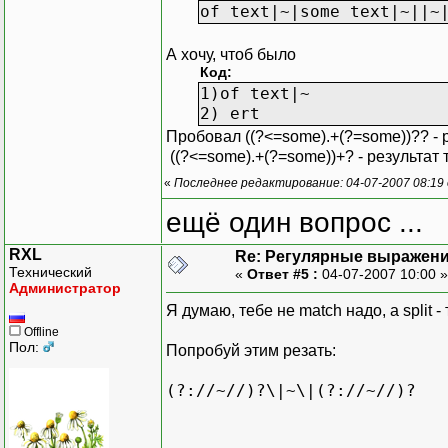
of text|~|some text|~||~
А хочу, чтоб было
Код:
1)of text|~
2) ert
Пробовал ((?<=some).+(?=some))?? - 
((?<=some).+(?=some))+? - результат
«
Последнее редактирование: 04-07-2007 08:19 о
ещё один вопрос ...
RXL
Re: Регулярные выражен
Технический
«
Ответ #5 :
04-07-2007 10:00 
Администратор
Я думаю, тебе не match надо, а split -
Offline
Пол:
Попробуй этим резать:
(?://~//)?\|~\|(?://~//)?