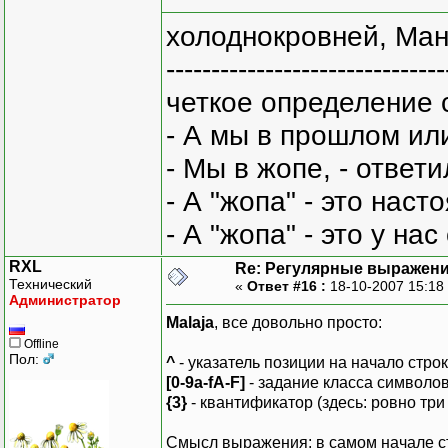
холоднокровней, Ман
-------------------------------
четкое определение 
- А мы в прошлом ил
- Мы в жопе, - ответи
- А "жопа" - это нас
- А "жопа" - это у на
RXL
Re: Регулярные выражен
Технический
«
Ответ #16 :
18-10-2007 15:18
Администратор
Malaja
, все довольно просто:
Offline
Пол:
^
- указатель позиции на начало строк
[0-9a-fA-F]
- задание класса символов
{3}
- квантификатор (здесь: ровно три
Смысл выражения: в самом начале с