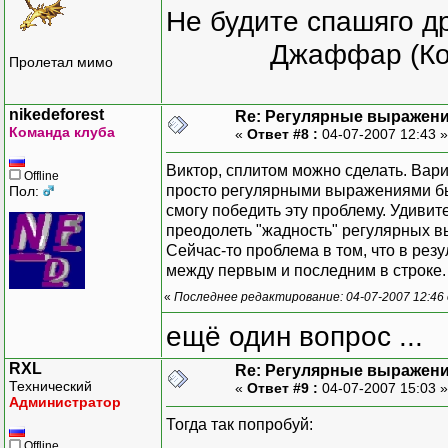
Не будите спашяго д
Джаффар (Ко
Пролетал мимо
nikedeforest
Re: Регулярные выражен
Команда клуба
«
Ответ #8 :
04-07-2007 12:43 
Виктор, сплитом можно сделать. Вари
Offline
просто регулярными выражениями было
Пол:
смогу победить эту проблему. Удивит
преодолеть "жадность" регулярных выр
Сейчас-то проблема в том, что в резу
между первым и последним в строке. 
«
Последнее редактирование: 04-07-2007 12:46 о
ещё один вопрос ...
RXL
Re: Регулярные выражен
Технический
«
Ответ #9 :
04-07-2007 15:03 
Администратор
Тогда так попробуй:
Offline