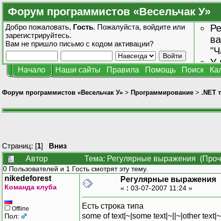
Форум программистов «Весельчак У»
Добро пожаловать,
Гость
. Пожалуйста,
войдите
или
Ре
зарегистрируйтесь
.
ва
Вам не пришло
письмо с кодом активации?
"Ч
У 
Начало
Наши сайты
Правила
Помощь
Поиск
Ка
от
зн
Форум программистов «Весельчак У»
>
Программирование
>
.NET 
Страниц: [
1
]
Вниз
Автор
Тема: Регулярные выражения (Проч
0 Пользователей и 1 Гость смотрят эту тему.
nikedeforest
Регулярные выражения
Команда клуба
«
:
03-07-2007 11:24 »
Есть строка типа
Offline
some of text|~|some text|~||~|other text|~||
Пол: