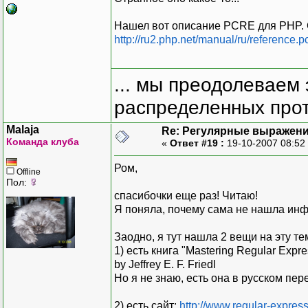
Нашел вот описание PCRE для PHP. Си
http://ru2.php.net/manual/ru/reference.p
... мы преодолеваем 
распределенных прот
Malaja
Re: Регулярные выражен
Команда клуба
«
Ответ #19 :
19-10-2007 08:52
Ром,
Offline
Пол:
спасибочки еще раз! Читаю!
Я поняла, почему сама не нашла инфу
Заодно, я тут нашла 2 вещи на эту тем
1) есть книга "Mastering Regular Expre
by Jeffrey E. F. Friedl
Но я не знаю, есть она в русском пер
2) есть сайт:
http://www.regular-express