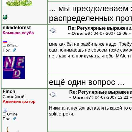
... мы преодолеваем 
распределенных прот
nikedeforest
Re: Регулярные выражени
Команда клуба
«
Ответ #6 :
04-07-2007 12:06 »
мне как бы не разбить же надо. Треб
Offline
сам понимаешь не совсем тоже самое.
Пол:
не знаю что придумать, чтобы MAtch н
ещё один вопрос ...
Finch
Re: Регулярные выражен
Спокойный
«
Ответ #7 :
04-07-2007 12:21 
Администратор
Никита, а нельзя вставлять какой то
split строки.
Offline
Пол: