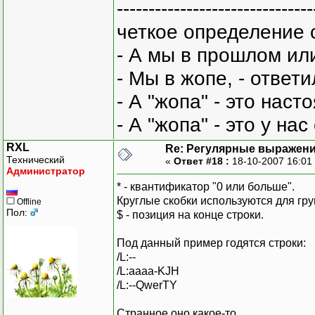
-------------------------------
четкое определение 
- А мы в прошлом ил
- Мы в жопе, - ответи
- А "жопа" - это нас
- А "жопа" - это у на
RXL
Re: Регулярные выражен
Технический
«
Ответ #18 :
18-10-2007 16:01
Администратор
* - квантификатор "0 или больше".
Круглые скобки используются для гру
Offline
Пол:
$ - позиция на конце строки.
Под данный пример годятся строки:
/L:--
/L:aaaa-KJH
/L:--QwerTY
Странное оно какое-то...