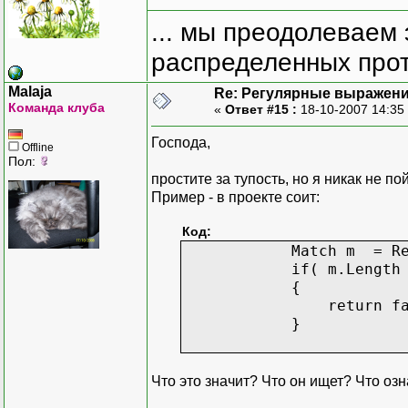
... мы преодолеваем 
распределенных прот
Malaja
Re: Регулярные выражен
Команда клуба
«
Ответ #15 :
18-10-2007 14:35
Господа,
Offline
Пол:
простите за тупость, но я никак не по
Пример - в проекте соит:
Код:
Match m = Regex.Mat
if( m.Length <
{
return fals
}
Что это значит? Что он ищет? Что означ