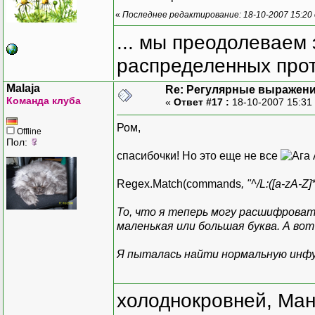
«
Последнее редактирование: 18-10-2007 15:20
... мы преодолеваем 
распределенных прот
Malaja
Re: Регулярные выражен
Команда клуба
«
Ответ #17 :
18-10-2007 15:31
Ром,
Offline
Пол:
спасибочки! Но это еще не все
Regex.Match(commands
, "^/L:([a-zA-Z
То, что я теперь могу расшифровать:
маленькая или большая буква. А вот 
Я пыталась найти нормальную инфу, 
холоднокровней, Ман