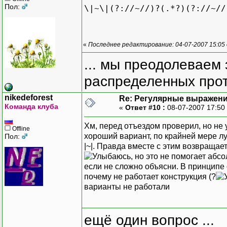
Пол:
\|~\|(?://~//)?(.*?)(?://~//
«
Последнее редактирование: 04-07-2007 15:05
... мы преодолеваем 
распределенных прот
nikedeforest
Re: Регулярные выражен
Команда клуба
«
Ответ #10 :
08-07-2007 17:50
Хм, перед отъездом проверил, но не 
Offline
хороший вариант, по крайней мере л
Пол:
|~|. Правда вместе с этим возвращаетс
, но это не помогает аб
если не сложно объясни. В принципе 
почему не работает конструкция (?
варианты не работали
ещё один вопрос ...