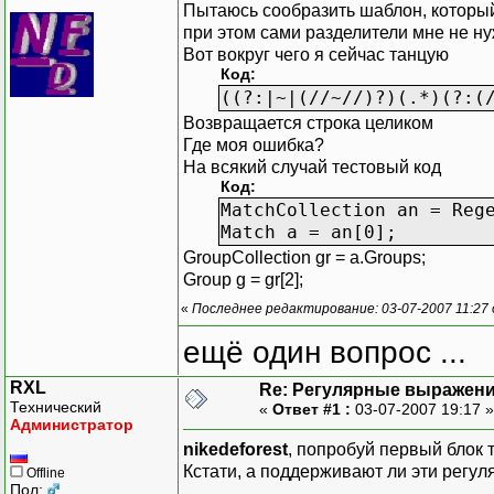
Пытаюсь сообразить шаблон, который бы
при этом сами разделители мне не н
Вот вокруг чего я сейчас танцую
Код:
((?:|~|(//~//)?)(.*)(?:(
Возвращается строка целиком
Где моя ошибка?
На всякий случай тестовый код
Код:
MatchCollection an = Reg
Match a = an[0];
GroupCollection gr = a.Groups;
Group g = gr[2];
«
Последнее редактирование: 03-07-2007 11:27 о
ещё один вопрос ...
RXL
Re: Регулярные выражен
Технический
«
Ответ #1 :
03-07-2007 19:17 
Администратор
nikedeforest
, попробуй первый блок т
Кстати, а поддерживают ли эти регуля
Offline
Пол: