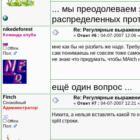
... мы преодолеваем 
распределенных прот
nikedeforest
Re: Регулярные выражен
Команда клуба
«
Ответ #6 :
04-07-2007 12:06 
мне как бы не разбить же надо. Треб
Offline
сам понимаешь не совсем тоже самое.
Пол:
не знаю что придумать, чтобы MAtch н
ещё один вопрос ...
Finch
Re: Регулярные выражен
Спокойный
«
Ответ #7 :
04-07-2007 12:21 
Администратор
Никита, а нельзя вставлять какой то
split строки.
Offline
Пол: