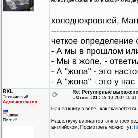
но вот где скачать хоть какой-то из д
холоднокровней, Ман
-------------------------------
четкое определение 
- А мы в прошлом ил
- Мы в жопе, - ответи
- А "жопа" - это нас
- А "жопа" - это у на
RXL
Re: Регулярные выражен
Технический
«
Ответ #21 :
19-10-2007 15:31
Администратор
Нашел книгу в осле - как скачается в
Offline
Пол:
Нашел кучу вариантов книг в трех ред
английском. Посмотреть можно тут:
h