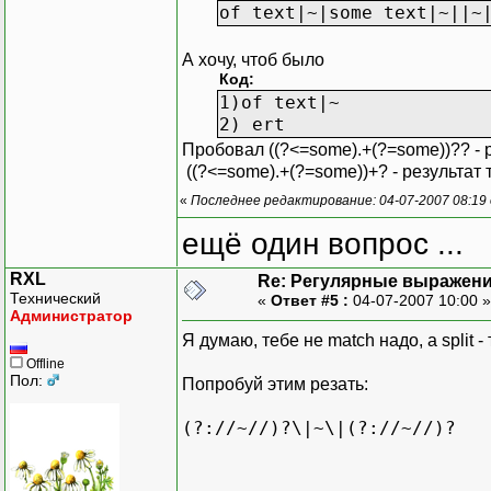
of text|~|some text|~||~
А хочу, чтоб было
Код:
1)of text|~
2) ert
Пробовал ((?<=some).+(?=some))?? - 
((?<=some).+(?=some))+? - результат
«
Последнее редактирование: 04-07-2007 08:19 о
ещё один вопрос ...
RXL
Re: Регулярные выражен
Технический
«
Ответ #5 :
04-07-2007 10:00 
Администратор
Я думаю, тебе не match надо, а split -
Offline
Пол:
Попробуй этим резать:
(?://~//)?\|~\|(?://~//)?