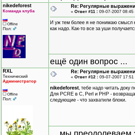
nikedeforest
Re: Регулярные выражен
Команда клуба
«
Ответ #11 :
09-07-2007 08:45
И уж тем более я не понимаю смысл 
Offline
как надо. Как-то все за уши получает
Пол:
ещё один вопрос ...
RXL
Re: Регулярные выражен
Технический
«
Ответ #12 :
09-07-2007 17:51
Администратор
nikedeforest
, тебе надо читать доку 
Для PCRE в C, Perl и PHP - возвраща
Offline
Пол:
следующие - что захватили блоки.
... мы преодолеваем 