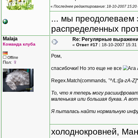
«
Последнее редактирование: 18-10-2007 15:20
... мы преодолеваем 
распределенных прот
Malaja
Re: Регулярные выражен
Команда клуба
«
Ответ #17 :
18-10-2007 15:31
Ром,
Offline
Пол:
спасибочки! Но это еще не все
Regex.Match(commands
, "^/L:([a-zA-Z
То, что я теперь могу расшифровать:
маленькая или большая буква. А вот 
Я пыталась найти нормальную инфу, 
холоднокровней, Ман