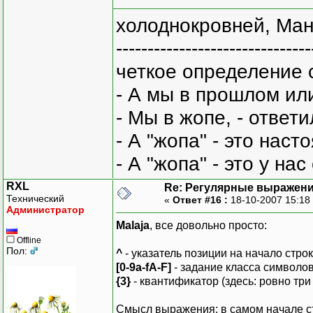
холоднокровней, Ман
-------------------------------
четкое определение 
- А мы в прошлом ил
- Мы в жопе, - ответи
- А "жопа" - это нас
- А "жопа" - это у на
RXL
Re: Регулярные выражен
Технический
«
Ответ #16 :
18-10-2007 15:18
Администратор
Malaja
, все довольно просто:
Offline
Пол:
^
- указатель позиции на начало строк
[0-9a-fA-F]
- задание класса символов
{3}
- квантификатор (здесь: ровно три
Смысл выражения: в самом начале с