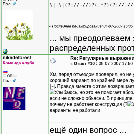
Пол:
\|~\|(?://~//)?(.*?)(?://~//
«
Последнее редактирование: 04-07-2007 15:05
... мы преодолеваем 
распределенных прот
nikedeforest
Re: Регулярные выражен
Команда клуба
«
Ответ #10 :
08-07-2007 17:50
Хм, перед отъездом проверил, но не 
Offline
хороший вариант, по крайней мере л
Пол:
|~|. Правда вместе с этим возвращаетс
, но это не помогает аб
если не сложно объясни. В принципе 
почему не работает конструкция (?
варианты не работали
ещё один вопрос ...