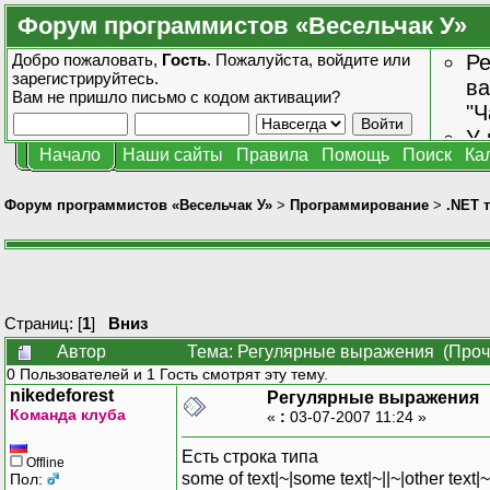
Форум программистов «Весельчак У»
Добро пожаловать,
Гость
. Пожалуйста,
войдите
или
Ре
зарегистрируйтесь
.
ва
Вам не пришло
письмо с кодом активации?
"Ч
У 
Начало
Наши сайты
Правила
Помощь
Поиск
Ка
от
зн
Форум программистов «Весельчак У»
>
Программирование
>
.NET 
Страниц: [
1
]
Вниз
Автор
Тема: Регулярные выражения (Проч
0 Пользователей и 1 Гость смотрят эту тему.
nikedeforest
Регулярные выражения
Команда клуба
«
:
03-07-2007 11:24 »
Есть строка типа
Offline
some of text|~|some text|~||~|other text|~||
Пол: