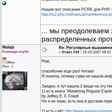
Нашел вот описание PCRE для PHP. Си
http://ru2.php.net/manual/ru/reference.p
... мы преодолеваем 
распределенных прот
Malaja
Re: Регулярные выражен
Команда клуба
«
Ответ #19 :
19-10-2007 08:52
Ром,
Offline
Пол:
спасибочки еще раз! Читаю!
Я поняла, почему сама не нашла инфу
Заодно, я тут нашла 2 вещи на эту тем
1) есть книга "Mastering Regular Expre
by Jeffrey E. F. Friedl
Но я не знаю, есть она в русском пер
2) есть сайт:
http://www.regular-express