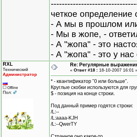
-------------------------------
четкое определение 
- А мы в прошлом ил
- Мы в жопе, - ответи
- А "жопа" - это нас
- А "жопа" - это у на
RXL
Re: Регулярные выражени
Технический
«
Ответ #18 :
18-10-2007 16:01 
Администратор
* - квантификатор "0 или больше".
Круглые скобки используются для гру
Offline
Пол:
$ - позиция на конце строки.
Под данный пример годятся строки:
/L:--
/L:aaaa-KJH
/L:--QwerTY
Странное оно какое-то...