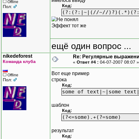
имелось ввиду
Offline
Код:
Пол:
(?:(?:|~|(//~//)?)(.*)(?
Эффект тот же
ещё один вопрос ...
nikedeforest
Re: Регулярные выражен
Команда клуба
«
Ответ #4 :
04-07-2007 08:07 
Вот еще пример
Offline
строка
Пол:
Код:
some of text|~|some text
шаблон
Код:
(?<=some).+(?=some)
результат
Код: