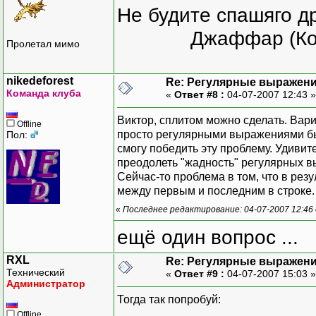
Не будите спашяго д
Джаффар (Ко
Пролетал мимо
nikedeforest
Re: Регулярные выражен
Команда клуба
«
Ответ #8 :
04-07-2007 12:43 
Виктор, сплитом можно сделать. Вари
Offline
просто регулярными выражениями было
Пол:
смогу победить эту проблему. Удивит
преодолеть "жадность" регулярных выр
Сейчас-то проблема в том, что в резу
между первым и последним в строке. 
«
Последнее редактирование: 04-07-2007 12:46 о
ещё один вопрос ...
RXL
Re: Регулярные выражен
Технический
«
Ответ #9 :
04-07-2007 15:03 
Администратор
Тогда так попробуй:
Offline