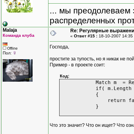
... мы преодолеваем 
распределенных прот
Malaja
Re: Регулярные выражен
Команда клуба
«
Ответ #15 :
18-10-2007 14:35
Господа,
Offline
Пол:
простите за тупость, но я никак не по
Пример - в проекте соит:
Код:
Match m = Regex.Mat
if( m.Length <
{
return fals
}
Что это значит? Что он ищет? Что означ