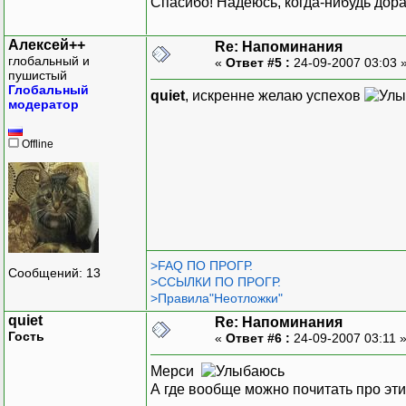
Спасибо! Надеюсь, когда-нибудь дорас
Алексей++
Re: Напоминания
глобальный и
«
Ответ #5 :
24-09-2007 03:03 
пушистый
Глобальный
quiet
, искренне желаю успехов
модератор
Offline
>FAQ ПО ПРОГР.
Сообщений: 13
>ССЫЛКИ ПО ПРОГР.
>Правила"Неотложки"
quiet
Re: Напоминания
Гость
«
Ответ #6 :
24-09-2007 03:11 
Мерси
А где вообще можно почитать про 