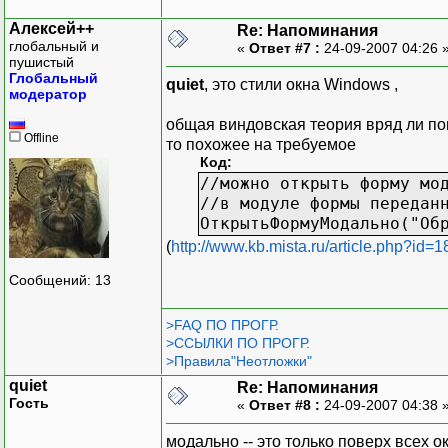
Алексей++
Re: Напоминания
глобальный и
«
Ответ #7 :
24-09-2007 04:26 
пушистый
Глобальный
quiet
, это стили окна Windows ,
модератор
общая виндовская теория вряд ли пом
Offline
то похожее на требуемое
Код:
//можно открыть форму мо
//в модуле формы передан
ОткрытьФормуМодально("Об
(
http://www.kb.mista.ru/article.php?id=1
Сообщений: 13
>FAQ ПО ПРОГР.
>ССЫЛКИ ПО ПРОГР.
>Правила"Неотложки"
quiet
Re: Напоминания
Гость
«
Ответ #8 :
24-09-2007 04:38 
модально -- это только поверх всех о