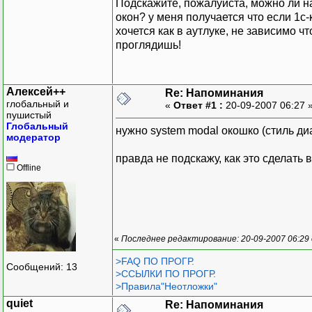
Подскажите, пожалуйста, можно ли н
окон? у меня получается что если 1с-
хочется как в аутлуке, не зависимо ч
проглядишь!
Алексей++
Re: Напоминания
глобальный и
«
Ответ #1 :
20-09-2007 06:27 
пушистый
Глобальный
нужно system modal окошко (стиль 
модератор
правда не подскажу, как это сделать 
Offline
«
Последнее редактирование: 20-09-2007 06:29
>FAQ ПО ПРОГР.
Сообщений: 13
>ССЫЛКИ ПО ПРОГР.
>Правила"Неотложки"
quiet
Re: Напоминания