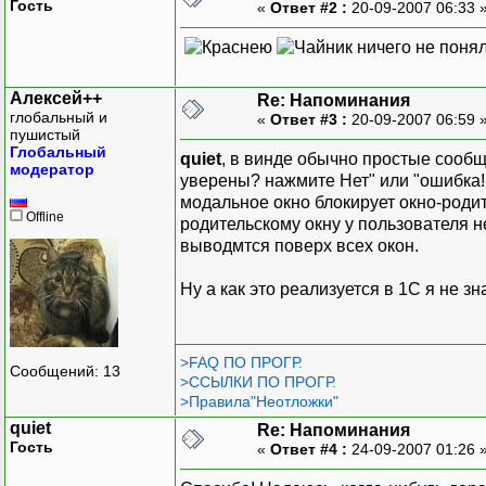
Гость
«
Ответ #2 :
20-09-2007 06:33 
ничего не понял
Алексей++
Re: Напоминания
глобальный и
«
Ответ #3 :
20-09-2007 06:59 
пушистый
Глобальный
quiet
, в винде обычно простые сооб
модератор
уверены? нажмите Нет" или "ошибка! в
модальное окно блокирует окно-родит
Offline
родительскому окну у пользователя не
выводмтся поверх всех окон.
Ну а как это реализуется в 1С я не зн
>FAQ ПО ПРОГР.
Сообщений: 13
>ССЫЛКИ ПО ПРОГР.
>Правила"Неотложки"
quiet
Re: Напоминания
Гость
«
Ответ #4 :
24-09-2007 01:26 