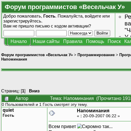
Форум программистов «Весельчак У»
Добро пожаловать,
Гость
. Пожалуйста,
войдите
или
Ре
зарегистрируйтесь
.
ва
Вам не пришло
письмо с кодом активации?
"Ч
У 
Начало
Наши сайты
Правила
Помощь
Поиск
Ка
от
зн
Форум программистов «Весельчак У»
>
Программирование
>
Прогр
Напоминания
Страниц: [
1
]
Вниз
Автор
Тема: Напоминания (Прочитано 1918
0 Пользователей и 1 Гость смотрят эту тему.
quiet
Напоминания
Гость
«
:
20-09-2007 06:22 »
Всем привет