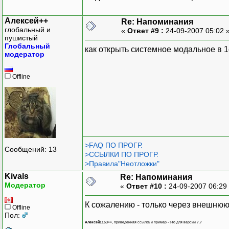
Алексей++
Re: Напоминания
глобальный и
«
Ответ #9 :
24-09-2007 05:02 
пушистый
Глобальный
как открыть системное модальное в 1с
модератор
Offline
>FAQ ПО ПРОГР.
Сообщений: 13
>ССЫЛКИ ПО ПРОГР.
>Правила"Неотложки"
Kivals
Re: Напоминания
Модератор
«
Ответ #10 :
24-09-2007 06:29
К сожалению - только через внешнюю 
Offline
Пол:
Алексей1153++
, приведенная ссылка и пример - это для версии 7.7