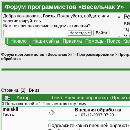
Форум программистов «Весельчак У»
Добро пожаловать,
Гость
. Пожалуйста,
войдите
или
Ре
зарегистрируйтесь
.
ва
Вам не пришло
письмо с кодом активации?
"Ч
У 
Начало
Наши сайты
Правила
Помощь
Поиск
Ка
от
зн
Форум программистов «Весельчак У»
>
Программирование
>
Прогр
обработка
Страниц: [
1
]
Вниз
Автор
Тема: Внешняя обработка (Прочита
0 Пользователей и 1 Гость смотрят эту тему.
maiskii
Внешняя обработка
Гость
«
:
07-12-2007 07:20 »
Подскажите как из внешней обработк