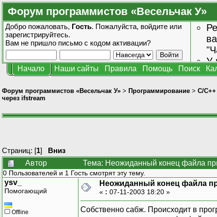
Форум программистов «Весельчак У»
Добро пожаловать,
Гость
. Пожалуйста,
войдите
или
Ре
зарегистрируйтесь
.
ва
Вам не пришло
письмо с кодом активации?
"Ч
У 
Начало
Наши сайты
Правила
Помощь
Поиск
Ка
от
зн
Форум программистов «Весельчак У»
>
Программирование
>
C/C++
через ifstream
Страниц: [
1
]
Вниз
Автор
Тема: Неожиданный конец файла при 
0 Пользователей и 1 Гость смотрят эту тему.
ysv_
Неожиданный конец файла при
Помогающий
«
:
07-11-2003 18:20 »
Собственно сабж. Происходит в прог
Offline