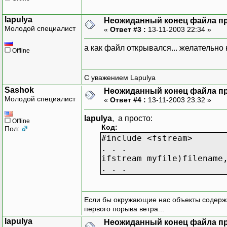
lapulya
Неожиданный конец файла при
Молодой специалист
«
Ответ #3 :
13-11-2003 22:34 »
а как файл открывался... желательно 
Offline
С уважением Lapulya
Sashok
Неожиданный конец файла при
Молодой специалист
«
Ответ #4 :
13-11-2003 23:32 »
lapulya
, а просто:
Offline
Код:
Пол:
#include <fstream>
. . .
ifstream myfile)filename
. . .
Если бы окружающие нас объекты содержа
первого порыва ветра...
lapulya
Неожиданный конец файла при