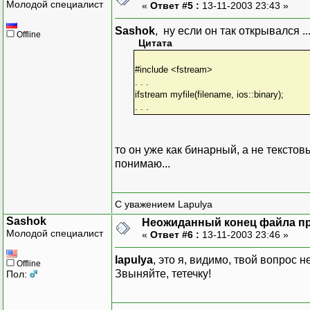
Молодой специалист
«
Ответ #5 :
13-11-2003 23:43 »
Sashok
, ну если он так открывался ..
Offline
Цитата
#include <fstream>
. . .
ifstream myfile(filename, ios::binary);
. . .
то он уже как бинарный, а не тексто
понимаю...
С уважением Lapulya
Sashok
Неожиданный конец файла при
Молодой специалист
«
Ответ #6 :
13-11-2003 23:46 »
lapulya
, это я, видимо, твой вопрос 
Offline
Звыняйте, тетечку!
Пол: