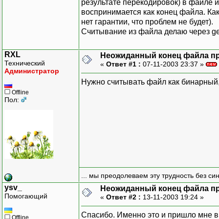
результате перекодировок) в файле и
воспринимается как конец файла. Ка
нет гарантии, что проблем не будет).
Считывание из файла делаю через getl
RXL
Неожиданный конец файла при
Технический
«
Ответ #1 :
07-11-2003 23:37 »
Администратор
Нужно считывать файл как бинарный, 
Offline
Пол:
... мы преодолеваем эту трудность без си
ysv_
Неожиданный конец файла при
Помогающий
«
Ответ #2 :
13-11-2003 19:24 »
Спасибо. Именно это и пришло мне в 
Offline