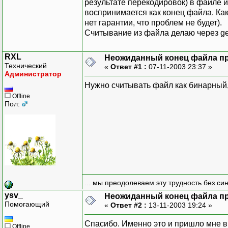
результате перекодировок) в файле и
воспринимается как конец файла. Ка
нет гарантии, что проблем не будет).
Считывание из файла делаю через getl
RXL
Неожиданный конец файла при
Технический
«
Ответ #1 :
07-11-2003 23:37 »
Администратор
Нужно считывать файл как бинарный, 
Offline
Пол:
... мы преодолеваем эту трудность без си
ysv_
Неожиданный конец файла при
Помогающий
«
Ответ #2 :
13-11-2003 19:24 »
Спасибо. Именно это и пришло мне в 
Offline