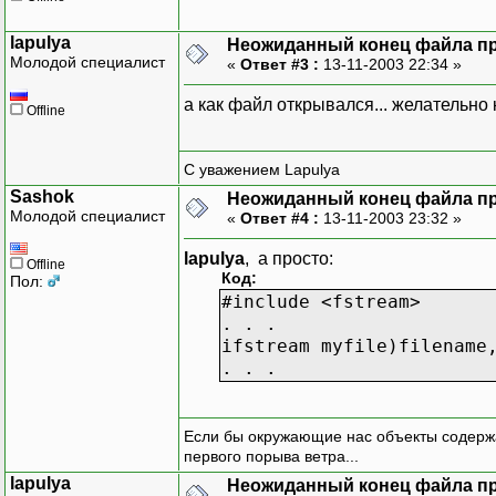
lapulya
Неожиданный конец файла при
Молодой специалист
«
Ответ #3 :
13-11-2003 22:34 »
а как файл открывался... желательно 
Offline
С уважением Lapulya
Sashok
Неожиданный конец файла при
Молодой специалист
«
Ответ #4 :
13-11-2003 23:32 »
lapulya
, а просто:
Offline
Код:
Пол:
#include <fstream>
. . .
ifstream myfile)filename
. . .
Если бы окружающие нас объекты содержа
первого порыва ветра...
lapulya
Неожиданный конец файла при