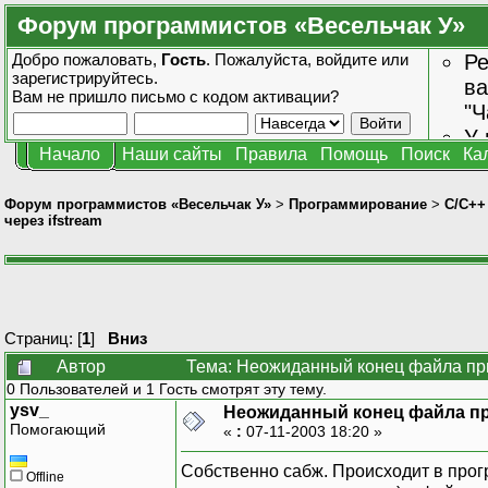
Форум программистов «Весельчак У»
Добро пожаловать,
Гость
. Пожалуйста,
войдите
или
Ре
зарегистрируйтесь
.
ва
Вам не пришло
письмо с кодом активации?
"Ч
У 
Начало
Наши сайты
Правила
Помощь
Поиск
Ка
от
зн
Форум программистов «Весельчак У»
>
Программирование
>
C/C++
через ifstream
Страниц: [
1
]
Вниз
Автор
Тема: Неожиданный конец файла при 
0 Пользователей и 1 Гость смотрят эту тему.
ysv_
Неожиданный конец файла при
Помогающий
«
:
07-11-2003 18:20 »
Собственно сабж. Происходит в прог
Offline