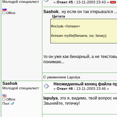
Молодой специалист
«
Ответ #5 :
13-11-2003 23:43 »
Sashok
, ну если он так открывался ..
Offline
Цитата
#include <fstream>
. . .
ifstream myfile(filename, ios::binary);
. . .
то он уже как бинарный, а не тексто
понимаю...
С уважением Lapulya
Sashok
Неожиданный конец файла при
Молодой специалист
«
Ответ #6 :
13-11-2003 23:46 »
lapulya
, это я, видимо, твой вопрос 
Offline
Звыняйте, тетечку!
Пол: