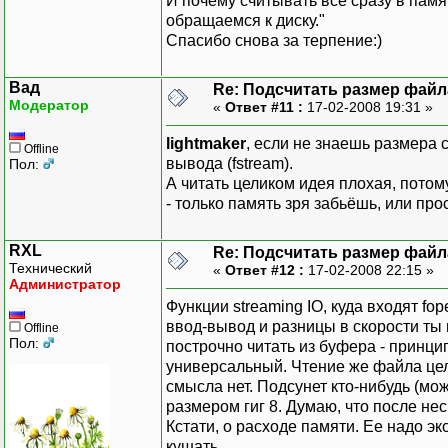
И почему считывать все сразу в памя
обращаемся к диску."
Спасибо снова за терпение:)
Вад
Re: Подсчитать размер файла
Модератор
«
Ответ #11 :
17-02-2008 19:31 »
lightmaker
, если не знаешь размера 
Offline
вывода (fstream).
Пол:
А читать целиком идея плохая, потом
- только память зря забьёшь, или прос
RXL
Re: Подсчитать размер файла
Технический
«
Ответ #12 :
17-02-2008 22:15 »
Администратор
Функции streaming IO, куда входят fope
ввод-вывод и разницы в скорости ты н
Offline
Пол:
построчно читать из буфера - принци
универсальный. Чтение же файла цели
смысла нет. Подсунет кто-нибудь (мо
размером гиг 8. Думаю, что после н
Кстати, о расходе памяти. Ее надо эк
кушать.