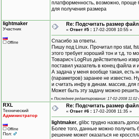
платформенность, возможно, проще бу
для получения размера
lightmaker
Re: Подсчитать размер файла
Участник
«
Ответ #5 :
17-02-2008 10:55 »
Спасибо за ответы.
Offline
Пишу под Linux. Прочитал про stat, fs
этого требует хороший тон и т.д. то м
Товарисч LogRus действительно изв
поставил указатель в конец файла и ис
А задача у меня вообще такая, есть 
(параметров) заранее не известно. Н
и считать инфу в динам. массив, для
Может быть эту задачу можно решить
«
Последнее редактирование: 17-02-2008 11:02 
RXL
Re: Подсчитать размер файла
Технический
«
Ответ #6 :
17-02-2008 11:35 »
Администратор
lightmaker
, glibc трудно назвать до
Более того, данные можно получить 
Offline
Пол:
решение может оказаться не кроссп