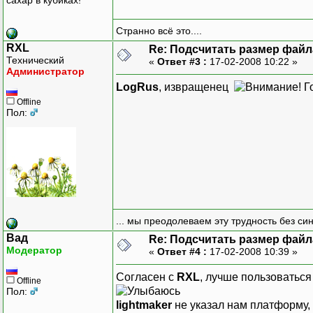
сахар в кубиках!
Странно всё это....
RXL
Re: Подсчитать размер файла
Технический
«
Ответ #3 :
17-02-2008 10:22 »
Администратор
LogRus
, извращенец
Offline
Пол:
... мы преодолеваем эту трудность без си
Вад
Re: Подсчитать размер файла
Модератор
«
Ответ #4 :
17-02-2008 10:39 »
Согласен с
RXL
, лучше пользоватьс
Offline
Пол:
lightmaker
не указал нам платформу, д