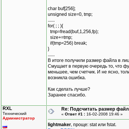
char buf[256];
unsigned size=0, tmp;
......
for( ; ; ){
tmp=fread(buf,1,256,fp);
size+=tmp;
if(tmp<256) break;
}
......
В итоге получили размер файла в лиц
Смущает в первую очередь то, что ф
меньшее, чем счетчик. И не ясно, тол
возникла ошибка.
Как сделать лучше?
Заранее спасибо.
RXL
Re: Подсчитать размер файла
Технический
«
Ответ #1 :
16-02-2008 19:46 »
Администратор
lightmaker
, проще: stat или fstat.