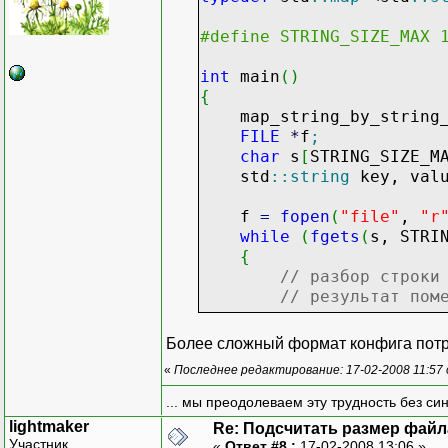
#define STRING_SIZE_MAX 
int
main
(
)
{
map_string_by_string_
FILE
*
f
;
char
s
[
STRING_SIZE_M
std
::
string
key, val
f
=
fopen
(
"file"
,
"r
while
(
fgets
(
s, STRI
{
// разбор строки
// результат пом
// сохраняем пар
Более сложный формат конфига потре
config
[
key
]
=
val
«
Последнее редактирование: 17-02-2008 11:57
}
... мы преодолеваем эту трудность без си
// обращаемся к знач
lightmaker
Re: Подсчитать размер файла
value
=
config
[
key
]
;
Участник
«
Ответ #8 :
17-02-2008 13:06 »