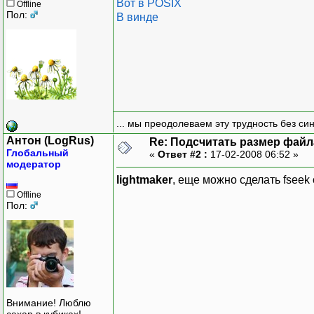
Вот в POSIX
Offline
Пол:
В винде
... мы преодолеваем эту трудность без си
Антон (LogRus)
Re: Подсчитать размер файла
Глобальный
«
Ответ #2 :
17-02-2008 06:52 »
модератор
lightmaker
, еще можно сделать fseek
Offline
Пол:
Внимание! Люблю