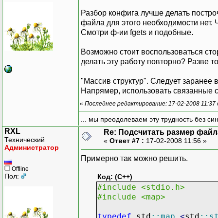
Разбор конфига лучше делать постро
файла для этого необходимости нет. 
Смотри ф-ии fgets и подобные.
Возможно стоит воспользоваться сто
делать эту работу повторно? Разве т
"Массив структур". Следует заранее
Напрямер, использовать связанные сп
«
Последнее редактирование: 17-02-2008 11:37
... мы преодолеваем эту трудность без си
RXL
Re: Подсчитать размер файла
Технический
«
Ответ #7 :
17-02-2008 11:56 »
Администратор
Примерно так можно решить.
Offline
Пол:
Код: (C++)
#include <stdio.h>
#include <map>
typedef
std
::
map
<
std
::
s