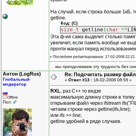
На случай, если строка больше 1кБ, то
getline.
Код: (C)
size_t
getline
(
char
**
LI
Эта ф-ия сама выделит столько памяти
увеличит, если память вообще не выде
прочти мануал перед использованием
«
Последнее редактирование: 17-02-2008 22:21
... мы преодолеваем эту трудность без си
Антон (LogRus)
Re: Подсчитать размер файла
Глобальный
«
Ответ #13 :
18-02-2008 08:59 »
модератор
RXL
, раз C++ то ведзе
максимальную длинну строки в топку
Offline
Пол:
открываем файл через ifstream ifs("FI
читаем строки через getline(ifs,line);
или ifs >> line;
getline удобней в ряде случаев.