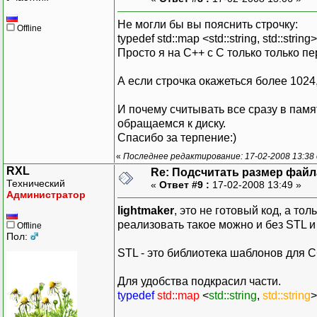
// .....
Не могли бы вы пояснить строчку:
Offline
typedef std::map <std::string, std::strin
return
0
;
Просто я на С++ с С только только пе
}
А если строчка окажеться более 1024
И почему считывать все сразу в памя
обращаемся к диску.
Спасибо за терпение:)
«
Последнее редактирование: 17-02-2008 13:38 
RXL
Re: Подсчитать размер файла
Технический
«
Ответ #9 :
17-02-2008 13:49 »
Администратор
lightmaker
, это не готовый код, а т
реализовать такое можно и без STL и
Offline
Пол:
STL - это библиотека шаблонов для C++
Для удобства подкрасил части.
typedef
std::map
<
std::string
,
std::string