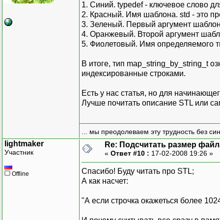
1. Синий. typedef - ключевое слово д
2. Красный. Имя шаблона. std - это п
3. Зеленый. Первый аргумент шаблона 
4. Оранжевый. Второй аргумент шабл
5. Фиолетовый. Имя определяемого т
В итоге, тип map_string_by_string_t 
индексированные строками.
Есть у нас статья, но для начинающе
Лучше почитать описание STL или са
... мы преодолеваем эту трудность без си
lightmaker
Re: Подсчитать размер файла
Участник
«
Ответ #10 :
17-02-2008 19:26 »
Спасибо! Буду читать про STL;
Offline
А как насчет:
"А если строчка окажеться более 102