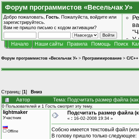
Форум программистов «Весельчак У»
Добро пожаловать,
Гость
. Пожалуйста,
войдите
или
Ре
зарегистрируйтесь
.
ва
Вам не пришло
письмо с кодом активации?
"Ч
У 
Начало
Наши сайты
Правила
Помощь
Поиск
Ка
от
зн
Форум программистов «Весельчак У»
>
Программирование
>
C/C++
Страниц: [
1
]
Вниз
Автор
Тема: Подсчитать размер файла (как
0 Пользователей и 1 Гость смотрят эту тему.
lightmaker
Подсчитать размер файла (к
Участник
«
:
16-02-2008 19:34 »
Собсно имеется текстовый файл (или 
Offline
В голову пришло только следующее: