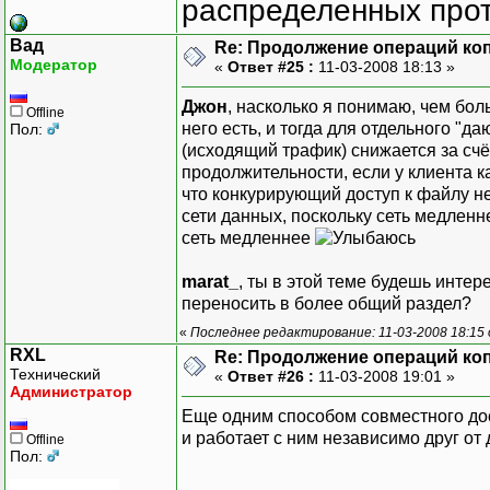
распределенных прот
Вад
Re: Продолжение операций ко
Модератор
«
Ответ #25 :
11-03-2008 18:13 »
Джон
, насколько я понимаю, чем бол
Offline
него есть, и тогда для отдельного "д
Пол:
(исходящий трафик) снижается за счё
продолжительности, если у клиента ка
что конкурирующий доступ к файлу н
сети данных, поскольку сеть медленне
сеть медленнее
marat_
, ты в этой теме будешь инте
переносить в более общий раздел?
«
Последнее редактирование: 11-03-2008 18:15
RXL
Re: Продолжение операций ко
Технический
«
Ответ #26 :
11-03-2008 19:01 »
Администратор
Еще одним способом совместного дос
и работает с ним независимо друг от 
Offline
Пол: