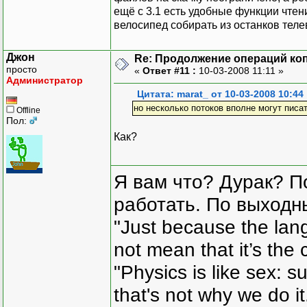
ещё с 3.1 есть удобные функции чте
велосипед собирать из останков телев
Джон
Re: Продолжение операций ко
просто
«
Ответ #11 :
10-03-2008 11:11 »
Администратор
Цитата: marat_ от 10-03-2008 10:44
но несколько потоков вполне могут писа
Offline
Пол:
Как?
Я вам что? Дурак? П
работать. По выходн
"Just because the lan
not mean that it’s the 
"Physics is like sex: s
that's not why we do i