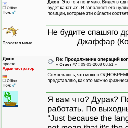
Джон
, Это то я понимаю. Видел в од
будет качаться. И заполняет его нул
Offline
Пол:
позиции, которые эти области соответ
Не будите спашяго д
Джаффар (Ко
Пролетал мимо
Джон
Re: Продолжение операций ко
просто
«
Ответ #7 :
09-03-2008 08:51 »
Администратор
Сомневаюсь, что можно ОДНОВРЕМЕН
представляю, как это можно физичес
Offline
Пол:
Я вам что? Дурак? П
работать. По выходн
"Just because the lan
not mean that it’s the 