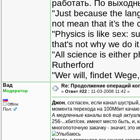
работать. По выходн
"Just because the lan
not mean that it’s the 
"Physics is like sex: s
that's not why we do i
"All science is either 
Rutherford
"Wer will, findet Wege,
Вад
Re: Продолжение операций ко
Модератор
«
Ответ #22 :
11-03-2008 11:42 »
Джон
, согласен, если канал шустрый,
Offline
момента перехода на 100Мбит качаю 
Пол:
А медленные каналы всё ещё актуал
256-...кбит/сек. имеют место быть, и
многопоточную закачку - значит, это