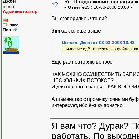
Джон
Re: Продолжение операций к
просто
«
Ответ #13 :
10-03-2008 23:03 »
Администратор
Вы сговорились что ли?
Offline
Пол:
dimka
, см. ещё выше
Цитата: Джон от 08-03-2008 16:43
скачивание идёт в несколько файлов, ко
Ещё раз повторяю вопрос:
КАК МОЖНО ОСУЩЕСТВИТЬ ЗАПИСЬ
НЕСКОЛЬКИХ ПОТОКОВ?
И для полного счастья - КАК В 
А шаманство с промежуточными буф
интересует, ибо ёжику понятно.
Я вам что? Дурак? П
работать. По выходн