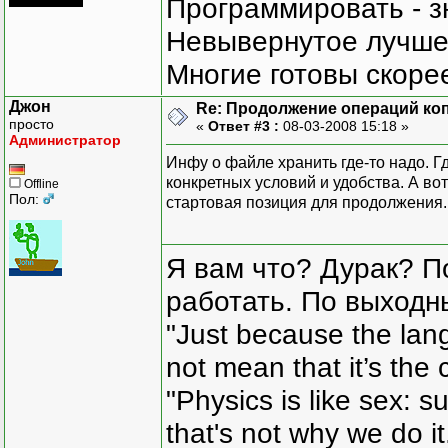
Программировать - з
Невывернутое лучше,
Многие готовы скорее
Джон
Re: Продолжение операций ко
просто
«
Ответ #3 :
08-03-2008 15:18 »
Администратор
Инфу о файле хранить где-то надо. Г
конкретных условий и удобства. А вот
Offline
Пол:
стартовая позиция для продолжения.
Я вам что? Дурак? П
работать. По выходн
"Just because the lan
not mean that it’s the 
"Physics is like sex: s
that's not why we do i