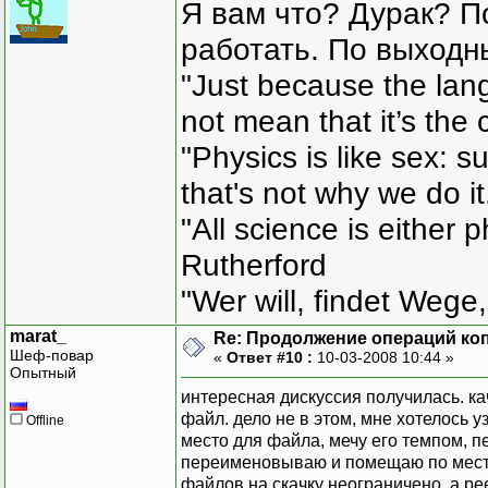
Я вам что? Дурак? П
работать. По выходн
"Just because the lan
not mean that it’s the 
"Physics is like sex: s
that's not why we do i
"All science is either 
Rutherford
"Wer will, findet Wege,
marat_
Re: Продолжение операций ко
Шеф-повар
«
Ответ #10 :
10-03-2008 10:44 »
Опытный
интересная дискуссия получилась. ка
файл. дело не в этом, мне хотелось у
Offline
место для файла, мечу его темпом, 
переименовываю и помещаю по месту 
файлов на скачку неограничено, а ре