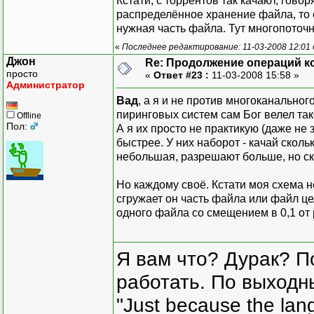
Кстати, с торрентов так качают, говор
распределённое хранение файла, то ес
нужная часть файла. Тут многопоточн
«
Последнее редактирование: 11-03-2008 12:01
Джон
Re: Продолжение операций к
просто
«
Ответ #23 :
11-03-2008 15:58 »
Администратор
Вад
, а я и не против многоканальног
пиринговых систем сам Бог велел так
Offline
Пол:
А я их просто не практикую (даже не
быстрее. У них наборот - качай скольк
небольшая, разрешают больше, но ск
Но каждому своё. Кстати моя схема н
сгружает он часть файла или файл це
одного файла со смещением в 0,1 от 
Я вам что? Дурак? П
работать. По выходн
"Just because the lan