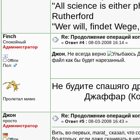
"All science is either 
Rutherford
"Wer will, findet Wege,
Finch
Re: Продолжение операций ко
Спокойный
«
Ответ #4 :
08-03-2008 16:14 »
Администратор
Джон
, Не всегда верно
Д
файл как бы будет нарезанный.
Offline
Пол:
Не будите спашяго д
Джаффар (Ко
Пролетал мимо
Джон
Re: Продолжение операций ко
просто
«
Ответ #5 :
08-03-2008 16:43 »
Администратор
Вить, во-первых, marat_ сказал, что с
Во-вторых, если даже скачивать в не
Offline