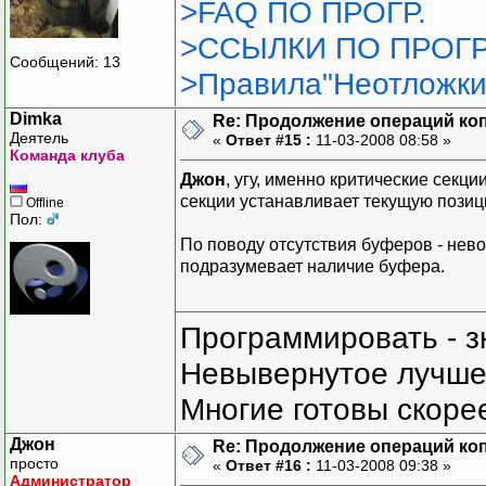
>FAQ ПО ПРОГР.
>ССЫЛКИ ПО ПРОГР
Сообщений: 13
>Правила"Неотложки
Dimka
Re: Продолжение операций ко
Деятель
«
Ответ #15 :
11-03-2008 08:58 »
Команда клуба
Джон
, угу, именно критические секц
секции устанавливает текущую позиц
Offline
Пол:
По поводу отсутствия буферов - нево
подразумевает наличие буфера.
Программировать - з
Невывернутое лучше,
Многие готовы скорее
Джон
Re: Продолжение операций ко
просто
«
Ответ #16 :
11-03-2008 09:38 »
Администратор