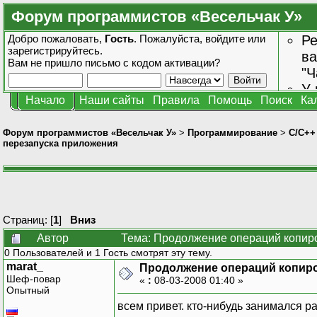
Форум программистов «Весельчак У»
Добро пожаловать,
Гость
. Пожалуйста,
войдите
или
Ре
зарегистрируйтесь
.
ва
Вам не пришло
письмо с кодом активации?
"Ч
У 
Начало
Наши сайты
Правила
Помощь
Поиск
Ка
от
зн
Форум программистов «Весельчак У»
>
Программирование
>
C/C++
перезапуска приложения
Страниц: [
1
]
Вниз
Автор
Тема: Продолжение операций копиро
0 Пользователей и 1 Гость смотрят эту тему.
marat_
Продолжение операций копиро
Шеф-повар
«
:
08-03-2008 01:40 »
Опытный
всем привет. кто-нибудь занимался 