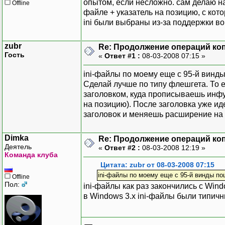
опытом, если несложно. сам делаю 
Offline
файле + указатель на позицию, с кот
ini были выбраны из-за поддержки во
zubr
Re: Продолжение операций ко
Гость
«
Ответ #1 :
08-03-2008 07:15 »
ini-файлы по моему еще с 95-й винд
Сделай лучше по типу флешгета. То 
заголовком, куда прописываешь инфу
на позицию). После заголовка уже ид
заголовок и меняешь расширение на 
Dimka
Re: Продолжение операций ко
Деятель
«
Ответ #2 :
08-03-2008 12:19 »
Команда клуба
Цитата: zubr от 08-03-2008 07:15
ini-файлы по моему еще с 95-й винды по
Offline
Пол:
ini-файлы как раз закончились с Win
в Windows 3.x ini-файлы были типич