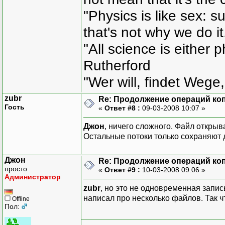
"Physics is like sex: s
that's not why we do i
"All science is either 
Rutherford
"Wer will, findet Wege,
zubr
Re: Продолжение операций ко
Гость
«
Ответ #8 :
09-03-2008 10:07 »
Джон
, ничего сложного. Файл открыв
Остальные потоки только сохраняют д
Джон
Re: Продолжение операций ко
просто
«
Ответ #9 :
10-03-2008 09:06 »
Администратор
zubr
, но это не одновременная запис
написал про несколько файлов. Так ч
Offline
Пол: