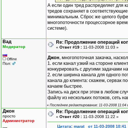
А если один тред распределяет для к
тредов сохраняет в соответствующие
минимальным. Сброс же целого буфер
многопоточности процессорное время
системе).
Вад
Re: Продолжение операций ко
Модератор
«
Ответ #19 :
11-03-2008 11:03 »
Джон
, многопоточная закачка, наско
Offline
1. если канал узкий на стороне кли
Пол:
конкурировать с другими задачами на
2. если ширина канала для одного по
канала до клиента: скажем, сервак пос
качаем быстрее.
Запись на диск при этом в любом слу
файлу из нескольких потоков, сеть на
«
Последнее редактирование: 11-03-2008 11:04
Джон
Re: Продолжение операций ко
просто
«
Ответ #20 :
11-03-2008 11:22 »
Администратор
Цитата: marat_ от 11-03-2008 10:41