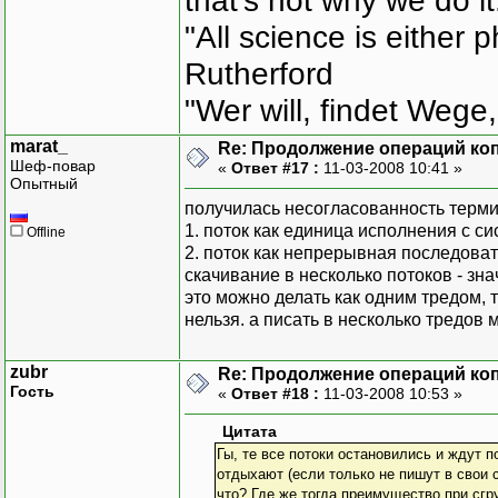
that's not why we do i
"All science is either 
Rutherford
"Wer will, findet Wege,
marat_
Re: Продолжение операций ко
Шеф-повар
«
Ответ #17 :
11-03-2008 10:41 »
Опытный
получилась несогласованность терми
1. поток как единица исполнения с с
Offline
2. поток как непрерывная последоват
скачивание в несколько потоков - зн
это можно делать как одним тредом, т
нельзя. а писать в несколько тредов 
zubr
Re: Продолжение операций ко
Гость
«
Ответ #18 :
11-03-2008 10:53 »
Цитата
Гы, те все потоки остановились и ждут 
отдыхают (если только не пишут в свои 
что? Где же тогда преимущество при сгр