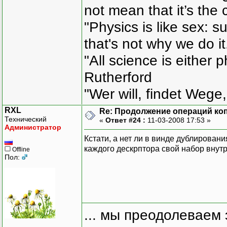
not mean that it’s the 
"Physics is like sex: s
that's not why we do i
"All science is either 
Rutherford
"Wer will, findet Wege,
RXL
Re: Продолжение операций ко
Технический
«
Ответ #24 :
11-03-2008 17:53 »
Администратор
Кстати, а нет ли в винде дублирован
каждого дескрптора свой набор внутр
Offline
Пол:
... мы преодолеваем 