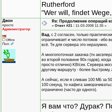
Rutherford
"Wer will, findet Wege,
Джон
Re: Продолжение операций к
просто
«
Ответ #21 :
11-03-2008 11:35 »
Администратор
Вад
, с 2 согласен, только практичес
ограничивает и число потоков - ибо 
Offline
Пол:
всё. Те для сервера это неразумно.
А многопоточная закачка (тн акселер
во второй половине 90х годов), когда
просто отлично) KB/сек. Сервера мо
другому маршруту - более быстрому, 
А сейчас, если я сливаю 100 МБ за 5
100 секунд, то нафига заморачиваться
ограничено (часто до одного).
Я вам что? Дурак? П