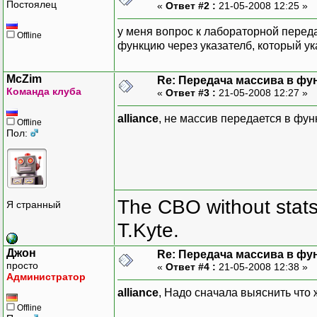
Постоялец
«
Ответ #2 :
21-05-2008 12:25 »
у меня вопрос к лабораторной переда
Offline
функцию через указателб, который ук
McZim
Re: Передача массива в фу
Команда клуба
«
Ответ #3 :
21-05-2008 12:27 »
alliance
, не массив передается в фун
Offline
Пол:
The CBO without stats 
Я странный
T.Kyte.
Джон
Re: Передача массива в фу
просто
«
Ответ #4 :
21-05-2008 12:38 »
Администратор
alliance
, Надо сначала выяснить что
Offline