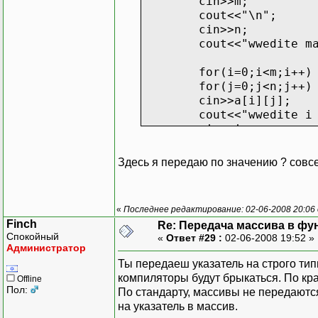
cin>>m;
cout<<"\n";
cin>>n;
cout<<"wwedite m
for(i=0;i<m;i++)
for(j=0;j<n;j++)
cin>>a[i][j];
cout<<"wwedite i
cin>>i;
cout<<" ";
cin>>j;
Здесь я передаю по значению ? сов
dell(a,m,n,i,j);
getch();
«
Последнее редактирование: 02-06-2008 20:06
return 0;
Finch
Re: Передача массива в фу
}
Спокойный
«
Ответ #29 :
02-06-2008 19:52 »
void dell(int a[10][10],
Администратор
{
Ты передаеш указатель на строго ти
компиляторы будут брыкаться. По кра
Offline
int k,b;
Пол:
По стандарту, массивы не передаютс
на указатель в массив.
for(k=0;k<m;k++