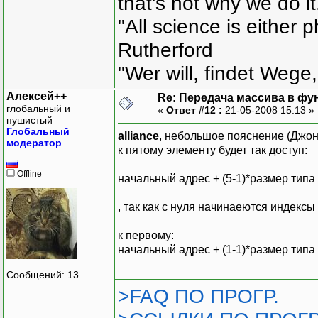
that's not why we do i
"All science is either 
Rutherford
"Wer will, findet Wege,
Алексей++
Re: Передача массива в фу
глобальный и
«
Ответ #12 :
21-05-2008 15:13 »
пушистый
Глобальный
alliance
, небольшое пояснение (Джон 
модератор
к пятому элементу будет так доступ:
Offline
начальный адрес + (5-1)*размер типа
, так как с нуля начинаеются индексы
к первому:
начальный адрес + (1-1)*размер типа
Сообщений: 13
>FAQ ПО ПРОГР.