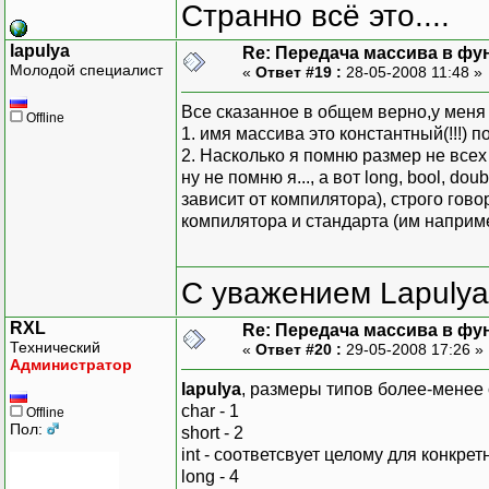
Странно всё это....
lapulya
Re: Передача массива в фу
Молодой специалист
«
Ответ #19 :
28-05-2008 11:48 »
Все сказанное в общем верно,у меня
Offline
1. имя массива это константный(!!!)
2. Насколько я помню размер не всех
ну не помню я..., а вот long, bool, dou
зависит от компилятора), строго гов
компилятора и стандарта (им наприме
С уважением Lapulya
RXL
Re: Передача массива в фу
Технический
«
Ответ #20 :
29-05-2008 17:26 »
Администратор
lapulya
, размеры типов более-менее
char - 1
Offline
Пол:
short - 2
int - соответсвует целому для конкр
long - 4