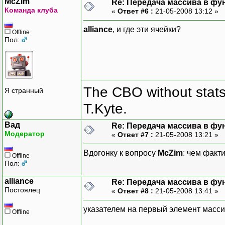
McZim
Re: Передача массива в фу
Команда клуба
«
Ответ #6 :
21-05-2008 13:12 »
alliance
, и где эти ячейки?
Offline
Пол:
The CBO without stats 
Я странный
T.Kyte.
Вад
Re: Передача массива в фу
Модератор
«
Ответ #7 :
21-05-2008 13:21 »
Вдогонку к вопросу
McZim
: чем факт
Offline
Пол:
alliance
Re: Передача массива в фу
Постоялец
«
Ответ #8 :
21-05-2008 13:41 »
указателем на первый элемент масс
Offline