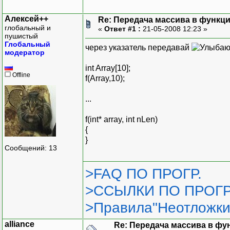
Алексей++
Re: Передача массива в функц
глобальный и
«
Ответ #1 :
21-05-2008 12:23 »
пушистый
Глобальный
через указатель передавай
модератор
int Array[10];
Offline
f(Array,10);
...
f(int* array, int nLen)
{
}
Сообщений: 13
>FAQ ПО ПРОГР.
>ССЫЛКИ ПО ПРОГР
>Правила"Неотложки
alliance
Re: Передача массива в фу