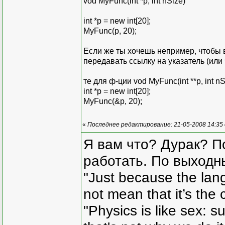
vod MyFunc(int *p, int nSize)
int *p = new int[20];
MyFunc(p, 20);
Если же ты хочешь непример, чтобы в
передавать ссылку на указатель (или 
те для ф-ции vod MyFunc(int **p, int nS
int *p = new int[20];
MyFunc(&p, 20);
«
Последнее редактирование: 21-05-2008 14:35
Я вам что? Дурак? П
работать. По выходн
"Just because the lan
not mean that it’s the 
"Physics is like sex: s