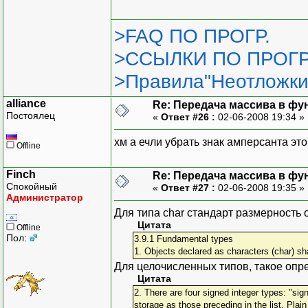
>FAQ ПО ПРОГР.
>ССЫЛКИ ПО ПРОГР
>Правила"Неотложки
alliance
Re: Передача массива в фу
Постоялец
«
Ответ #26 :
02-06-2008 19:34 »
хм а ечли убрать знак амперсанта это
Offline
Finch
Re: Передача массива в фу
Спокойный
«
Ответ #27 :
02-06-2008 19:35 »
Администратор
Для типа char стандарт размерность 
Цитата
Offline
Пол:
3.9.1 Fundamental types
1. Objects declared as characters (char) sh
Для целочисленных типов, такое опр
Цитата
2. There are four signed integer types: "signe
storage as those preceding in the list. Plai