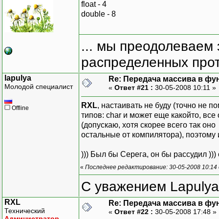
float - 4
double - 8
... мы преодолеваем 
распределенных прот
lapulya
Re: Передача массива в фу
Молодой специалист
«
Ответ #21 :
30-05-2008 10:11 »
RXL
, настаивать не буду (точно не п
Offline
типов: char и может еще какойто, вс
(допускаю, хотя скорее всего так оно 
остальные от компилятора), поэтому и
))) Был бы Серега, он бы рассудил )))
«
Последнее редактирование: 30-05-2008 10:14 
С уважением Lapulya
RXL
Re: Передача массива в фу
Технический
«
Ответ #22 :
30-05-2008 17:48 »
Администратор