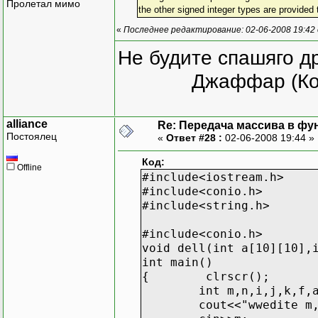
Пролетал мимо
the other signed integer types are provided
«
Последнее редактирование: 02-06-2008 19:42 
Не будите спашяго д
Джаффар (Ко
alliance
Re: Передача массива в фу
Постоялец
«
Ответ #28 :
02-06-2008 19:44 »
Код:
Offline
#include<iostream.h>
#include<conio.h>
#include<string.h>
#include<conio.h>
void dell(int a[10][10],
int main()
{ clrscr();
int m,n,i,j,k,f,
cout<<"wwedite m