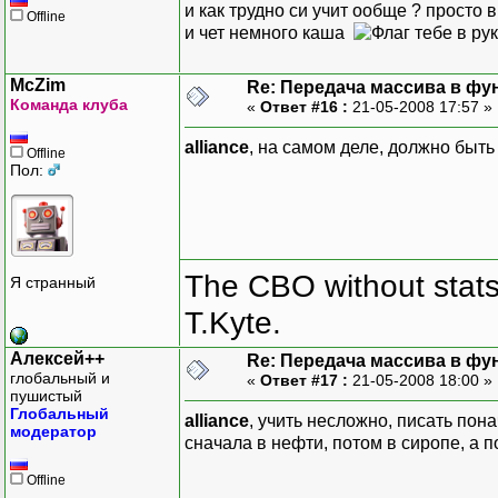
и как трудно си учит ообще ? просто
Offline
и чет немного каша
McZim
Re: Передача массива в фу
Команда клуба
«
Ответ #16 :
21-05-2008 17:57 »
alliance
, на самом деле, должно быть 
Offline
Пол:
The CBO without stats 
Я странный
T.Kyte.
Алексей++
Re: Передача массива в фу
глобальный и
«
Ответ #17 :
21-05-2008 18:00 »
пушистый
Глобальный
alliance
, учить несложно, писать понач
модератор
сначала в нефти, потом в сиропе, а 
Offline