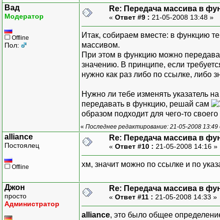
Вад
Re: Передача массива в фу
Модератор
«
Ответ #9 :
21-05-2008 13:48 »
Итак, собираем вместе: в функцию те
Offline
массивом.
Пол:
При этом в функцию можно передават
значению. В принципе, если требует
нужно как раз либо по ссылке, либо 
Нужно ли тебе изменять указатель на
передавать в функцию, решай сам
образом подходит для чего-то своего
«
Последнее редактирование: 21-05-2008 13:49
alliance
Re: Передача массива в фу
Постоялец
«
Ответ #10 :
21-05-2008 14:16 »
хм, значит можно по ссылке и по ука
Offline
Джон
Re: Передача массива в фу
просто
«
Ответ #11 :
21-05-2008 14:33 »
Администратор
alliance
, это было общее определени