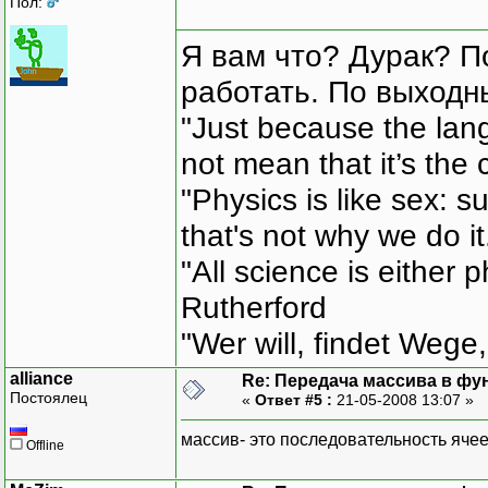
Пол:
Я вам что? Дурак? П
работать. По выходн
"Just because the lan
not mean that it’s the 
"Physics is like sex: s
that's not why we do i
"All science is either 
Rutherford
"Wer will, findet Wege,
alliance
Re: Передача массива в фу
Постоялец
«
Ответ #5 :
21-05-2008 13:07 »
массив- это последовательность яче
Offline