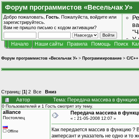
Форум программистов «Весельчак У»
Добро пожаловать,
Гость
. Пожалуйста,
войдите
или
Ре
зарегистрируйтесь
.
ва
Вам не пришло
письмо с кодом активации?
"Ч
У 
Начало
Наши сайты
Правила
Помощь
Поиск
Ка
от
зн
Форум программистов «Весельчак У»
>
Программирование
>
C/C++
Страниц: [
1
]
2
Все
Вниз
Автор
Тема: Передача массива в функцию 
0 Пользователей и 1 Гость смотрят эту тему.
alliance
Передача массива в функц
Постоялец
«
:
21-05-2008 12:07 »
Как передается массив в функцию ? В
Offline
амперсант и указатель не одно и то ж