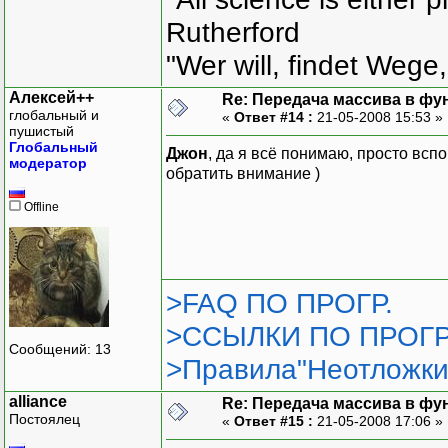
Rutherford
"Wer will, findet Wege,
Алексей++
Re: Передача массива в фу
глобальный и
«
Ответ #14 :
21-05-2008 15:53 »
пушистый
Глобальный
Джон
, да я всё понимаю, просто всп
модератор
обратить внимание )
Offline
>FAQ ПО ПРОГР.
>ССЫЛКИ ПО ПРОГР
Сообщений: 13
>Правила"Неотложки
alliance
Re: Передача массива в фу
Постоялец
«
Ответ #15 :
21-05-2008 17:06 »