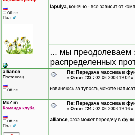
lapulya
, конечно - все зависит от ком
Offline
Пол:
... мы преодолеваем 
распределенных прот
alliance
Re: Передача массива в фу
Постоялец
«
Ответ #23 :
02-06-2008 19:02 »
извиняюсь за тупость,можете написа
Offline
McZim
Re: Передача массива в фу
Команда клуба
«
Ответ #24 :
02-06-2008 19:16 »
alliance
, ээээ может передачу в функ
Offline
Пол: