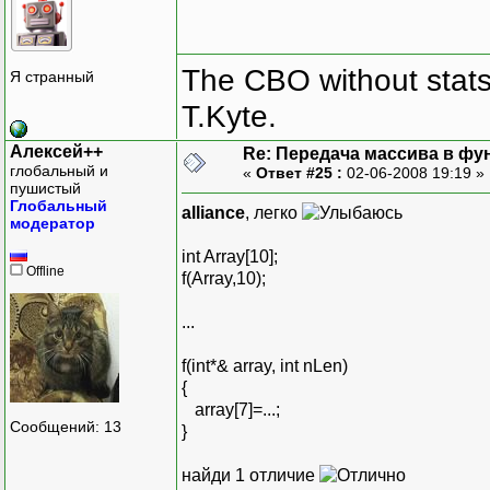
The CBO without stats 
Я странный
T.Kyte.
Алексей++
Re: Передача массива в фу
глобальный и
«
Ответ #25 :
02-06-2008 19:19 »
пушистый
Глобальный
alliance
, легко
модератор
int Array[10];
Offline
f(Array,10);
...
f(int*& array, int nLen)
{
array[7]=...;
Сообщений: 13
}
найди 1 отличие