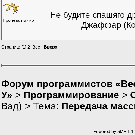
{
cout<<"\n";
Не будите спашяго д
for(b=0;b<n;b++
Пролетал мимо
if(k!=i && b!=j
Джаффар (Ко
cout<<a[k][b];
}
Страниц: [
1
]
2
Все
Вверх
}
Форум программистов «Ве
У»
>
Программирование
>
Вад
) > Тема:
Передача масс
Powered by SMF 1.1.