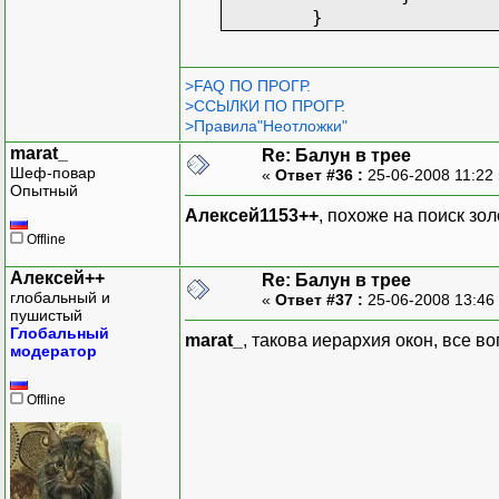
}
>FAQ ПО ПРОГР.
>ССЫЛКИ ПО ПРОГР.
>Правила"Неотложки"
marat_
Re: Балун в трее
Шеф-повар
«
Ответ #36 :
25-06-2008 11:22
Опытный
Алексей1153++
, похоже на поиск золо
Offline
Алексей++
Re: Балун в трее
глобальный и
«
Ответ #37 :
25-06-2008 13:46
пушистый
Глобальный
marat_
, такова иерархия окон, все 
модератор
Offline