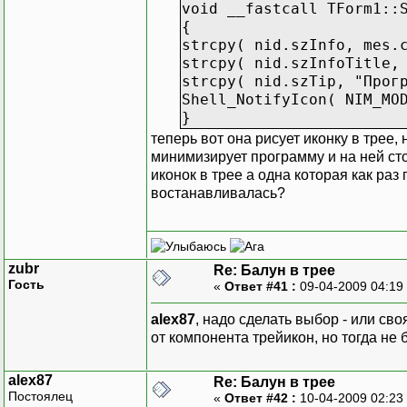
void __fastcall TForm1::
{
strcpy( nid.szInfo, mes.
strcpy( nid.szInfoTitle,
strcpy( nid.szTip, "Прог
Shell_NotifyIcon( NIM_MO
}
теперь вот она рисует иконку в трее,
минимизирует программу и на ней сто
иконок в трее а одна которая как ра
востанавливалась?
zubr
Re: Балун в трее
Гость
«
Ответ #41 :
09-04-2009 04:19
alex87
, надо сделать выбор - или сво
от компонента трейикон, но тогда не б
alex87
Re: Балун в трее
Постоялец
«
Ответ #42 :
10-04-2009 02:23