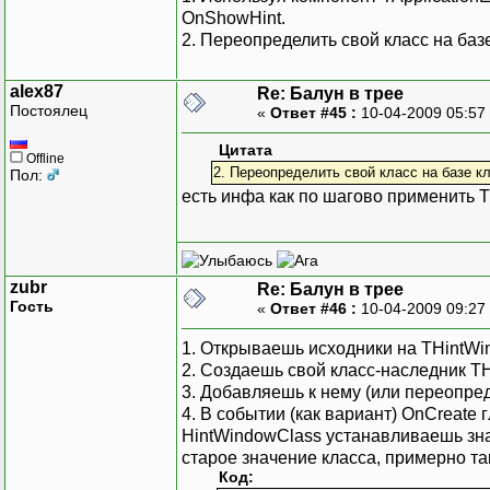
OnShowHint.
2. Переопределить свой класс на баз
alex87
Re: Балун в трее
Постоялец
«
Ответ #45 :
10-04-2009 05:57
Цитата
Offline
2. Переопределить свой класс на базе к
Пол:
есть инфа как по шагово применить 
zubr
Re: Балун в трее
Гость
«
Ответ #46 :
10-04-2009 09:27
1. Открываешь исходники на THintWind
2. Создаешь свой класс-наследник T
3. Добавляешь к нему (или переопре
4. В событии (как вариант) OnCreat
HintWindowClass устанавливаешь зна
старое значение класса, примерно та
Код: