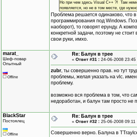
Но при чем здесь Visual С++ ?! Там немн
появляется, но не в том месте, где нужн
Проблема решается одинаково, что в с
программирования под Windows. Поэто
наоборот), то говорят ерунду. А комп
конкретной задачи, поэтому не стоит
свои руки, имхо.
marat_
Re: Балун в трее
Шеф-повар
«
Ответ #31 :
24-06-2008 23:45
Опытный
zubr
, ты совершенно прав. но тут тр
проблемы, желая указать на vlc. имен
Offline
проблему.
возможно вся проблема в том, что са
недоработан, и балун там просто не 
BlackStar
Re: Балун в трее
Постоялец
«
Ответ #32 :
25-06-2008 09:11
Совершенно верно. Балуна в TTrayIco
Offline