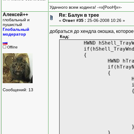
Удачного всем кодинга! -=x[PooH]x=-
Алексей++
Re: Балун в трее
глобальный и
«
Ответ #35 :
25-06-2008 10:26 »
пушистый
Глобальный
добраться до хендла окошка, которое
модератор
Код:
HWND hShell_Tray
Offline
if(hShell_TrayWn
{
HWND hTr
if(hTray
{
Сообщений: 13
}