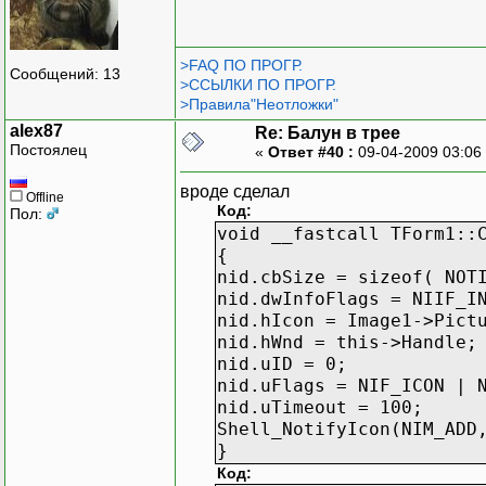
>FAQ ПО ПРОГР.
Сообщений: 13
>ССЫЛКИ ПО ПРОГР.
>Правила"Неотложки"
alex87
Re: Балун в трее
Постоялец
«
Ответ #40 :
09-04-2009 03:06
вроде сделал
Offline
Код:
Пол:
void __fastcall TForm1::
{
nid.cbSize = sizeof( NOT
nid.dwInfoFlags = NIIF_I
nid.hIcon = Image1->Pict
nid.hWnd = this->Handle;
nid.uID = 0;
nid.uFlags = NIF_ICON | 
nid.uTimeout = 100;
Shell_NotifyIcon(NIM_ADD
}
Код: