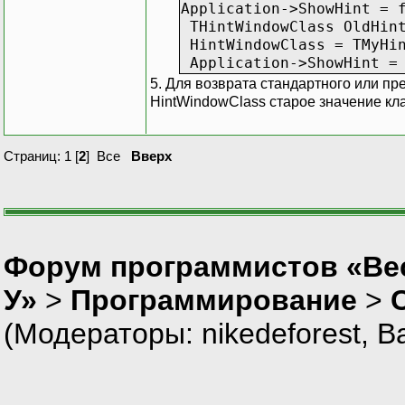
Application->ShowHint = 
THintWindowClass OldHin
HintWindowClass = TMyHin
Application->ShowHint =
5. Для возврата стандартного или п
HintWindowClass старое значение кла
Страниц:
1
[
2
]
Все
Вверх
Форум программистов «Ве
У»
>
Программирование
>
(Модераторы:
nikedeforest
,
В