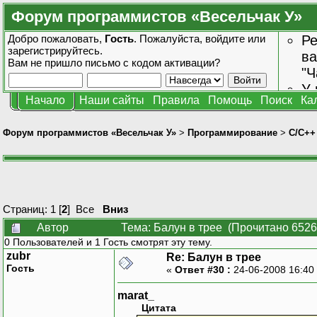
Форум программистов «Весельчак У»
Добро пожаловать,
Гость
. Пожалуйста,
войдите
или
Ре
зарегистрируйтесь
.
ва
Вам не пришло
письмо с кодом активации?
"Ч
У 
Начало
Наши сайты
Правила
Помощь
Поиск
Ка
от
зн
Форум программистов «Весельчак У»
>
Программирование
>
C/C++
Страниц:
1
[
2
]
Все
Вниз
Автор
Тема: Балун в трее (Прочитано 6526
0 Пользователей и 1 Гость смотрят эту тему.
zubr
Re: Балун в трее
Гость
«
Ответ #30 :
24-06-2008 16:40
marat_
Цитата