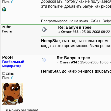
дорисовать, потому как не получаетс
Пол:
эти попытки добавить балун как рисова
Программирование на заказ C/C++, Delphi,
zubr
Re: Балун в трее
Гость
«
Ответ #33 :
25-06-2008 09:22
HempStar
, смотри, ты сколько време
когда за это время можно было решит
PooH
Re: Балун в трее
Глобальный
«
Ответ #34 :
25-06-2008 10:06 
модератор
HempStar
, до каких хендлов добрать
Offline
Пол:
... и можно без хлеба!