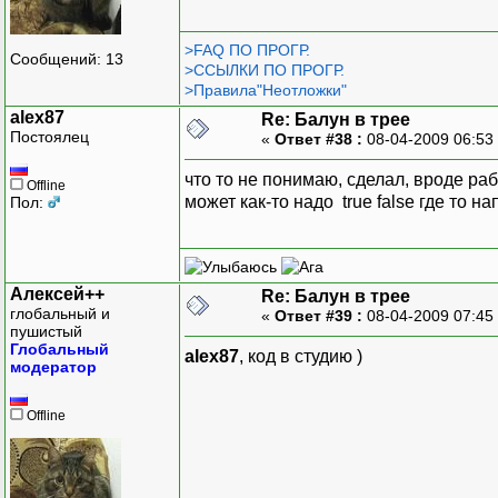
>FAQ ПО ПРОГР.
Сообщений: 13
>ССЫЛКИ ПО ПРОГР.
>Правила"Неотложки"
alex87
Re: Балун в трее
Постоялец
«
Ответ #38 :
08-04-2009 06:53
что то не понимаю, сделал, вроде раб
Offline
может как-то надо true false где то на
Пол:
Алексей++
Re: Балун в трее
глобальный и
«
Ответ #39 :
08-04-2009 07:45
пушистый
Глобальный
alex87
, код в студию )
модератор
Offline