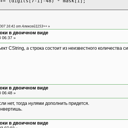
+= (digits[7-i]-48) * mask[i];
007 16:41 от Алексей1153++
»
оки в двоичном виде
 06:37 »
бъект CString, а строка состоит из неизвестного количества 
оки в двоичном виде
 06:48 »
если нет, тогда нулями дополнить придется.
онвертишь.
оки в двоичном виде
03 07:02 »