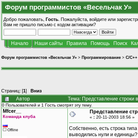
Форум программистов «Весельчак У»
Добро пожаловать,
Гость
. Пожалуйста,
войдите
или
зарегистр
Вам не пришло
письмо с кодом активации?
Начало
Наши сайты
Правила
Помощь
Поиск
Ка
Форум программистов «Весельчак У»
>
Программирование
>
C/C++
Страниц: [
1
]
Вниз
Автор
Тема: Представление строки 
0 Пользователей и 1 Гость смотрят эту тему.
Mfcer__
Представление стр
Команда клуба
«
:
20-11-2003 18:56 »
Собственно, есть строка типа 
Offline
выводились нули и единицы?