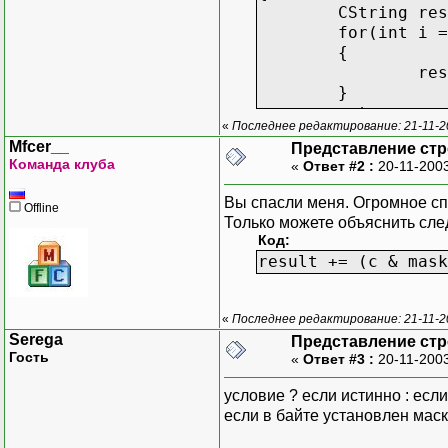
CString res
for(int i =
{
res
}
return resu
«
Последнее редактирование: 21-11-2
}
Mfcer__
Представление стр
Команда клуба
«
Ответ #2 :
20-11-2003
Вы спасли меня. Огромное с
Offline
Только можете объяснить сле
Код:
result += (c & mask
«
Последнее редактирование: 21-11-2
Serega
Представление стр
Гость
«
Ответ #3 :
20-11-2003
условие ? если истинно : есл
если в байте установлен маски