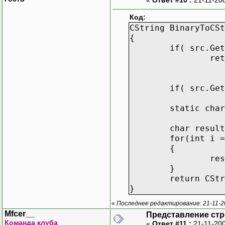
Код:
CString BinaryToCSt
{
if( src.Get
ret
BinaryToCSt
if( src.Get
static char
char result
for(int i =
{
res
}
return CStr
}
«
Последнее редактирование: 21-11-2
Mfcer__
Представление стр
Команда клуба
«
Ответ #11 :
21-11-200