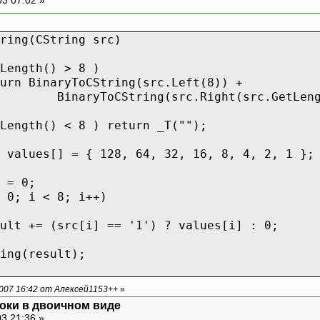
ring(CString src)
Length() > 8 )
urn BinaryToCString(src.Left(8)) +
ring(src.Right(src.GetLength(
Length() < 8 ) return _T("");
 values[] = { 128, 64, 32, 16, 8, 4, 2, 1 };
 = 0;
 0; i < 8; i++)
ult += (src[i] == '1') ? values[i] : 0;
ing(result);
007 16:42 от Алексей1153++
»
оки в двоичном виде
3 21:36 »