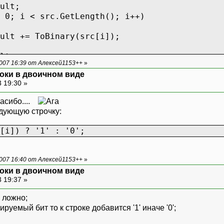
ult;
 0; i < src.GetLength(); i++)
ult += ToBinary(src[i]);
lt;
007 16:39 от Алексей1153++
»
оки в двоичном виде
 19:30 »
пасибо....
дующую строчку:
[i]) ? '1' : '0';
007 16:40 от Алексей1153++
»
оки в двоичном виде
 19:37 »
и ложно;
руемый бит то к строке добавится '1' иначе '0';