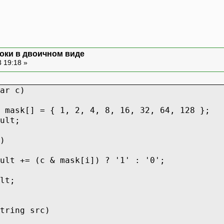
оки в двоичном виде
 19:18 »
ar c)
 mask[] = { 1, 2, 4, 8, 16, 32, 64, 128 };
ult;
)
ult += (c & mask[i]) ? '1' : '0';
lt;
tring src)