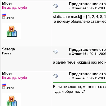
Mfcer__
Представление стр
Команда клуба
«
Ответ #4 :
20-11-2003
static char mask[] = { 1, 2, 4, 8, 
Offline
а почему объявлено статиче
Serega
Представление стр
Гость
«
Ответ #5 :
20-11-2003
а зачем тебе каждый раз его
Mfcer__
Представление стр
Команда клуба
«
Ответ #6 :
20-11-2003
Если не сложно, можешь сказа
Offline
туда и обратно. :?