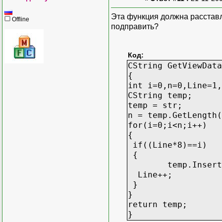
Эта функция должна расставля
Offline
подправить?
Код:
CString GetViewData
{
int i=0,n=0,Line=1,
CString temp;
temp = str;
n = temp.GetLength(
for(i=0;i<n;i++)
{
if((Line*8)==i)
{
temp.Insert(i
Line++;
}
}
return temp;
}