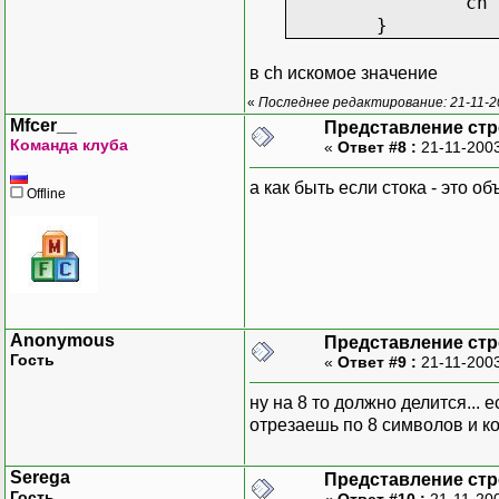
ch 
}
в ch искомое значение
«
Последнее редактирование: 21-11-2
Mfcer__
Представление стр
Команда клуба
«
Ответ #8 :
21-11-2003
а как быть если стока - это о
Offline
Anonymous
Представление стр
Гость
«
Ответ #9 :
21-11-2003
ну на 8 то должно делится... 
отрезаешь по 8 символов и к
Serega
Представление стр
Гость
«
Ответ #10 :
21-11-20