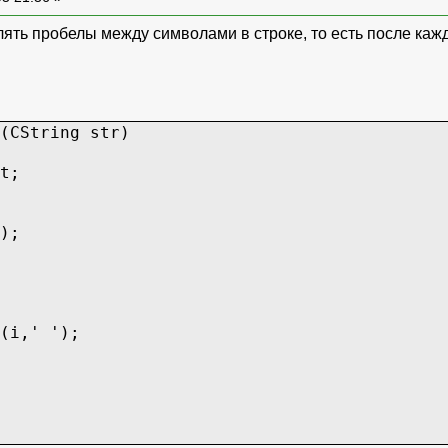
ть пробелы между символами в строке, то есть после каждо
(CString str)
t;
);
,' ');