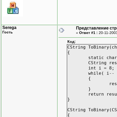
Serega
Представление стр
Гость
«
Ответ #1 :
20-11-2003
Код:
CString ToBinary(ch
{
static char
CString res
int i = 8;
while( i-- 
{
res
}
return resu
}
CString ToBinary(CS
{