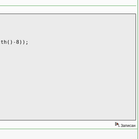
)-8));
Записан