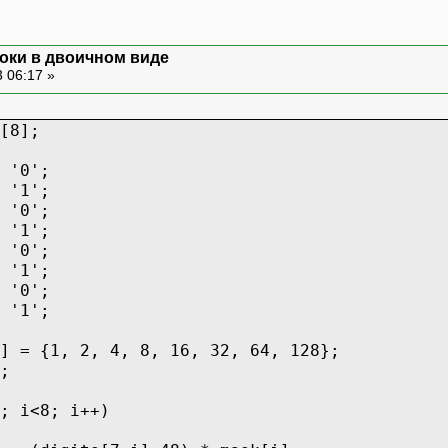
оки в двоичном виде
 06:17 »
[8];
 '0';
 '1';
 '0';
 '1';
 '0';
 '1';
 '0';
 '1';
] = {1, 2, 4, 8, 16, 32, 64, 128};
;
; i<8; i++)