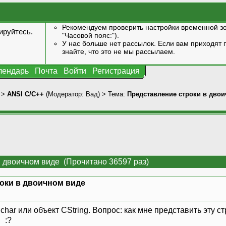
Рекомендуем проверить настройки временной зо
ируйтесь
.
"Часовой пояс:").
У нас больше нет рассылок. Если вам приходят п
знайте, что это не мы рассылаем.
лендарь
Почта
Войти
Регистрация
>
ANSI С/С++
(Модератор:
Вад
) > Тема:
Представление строки в дво
в двоичном виде (Прочитано 36597 раз)
оки в двоичном виде
char или объект CString. Вопрос: как мне представить эту с
 :?