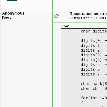
Anonymous
Представление стр
Гость
«
Ответ #7 :
21-11-2003
Код:
char digits
digits[0] =
digits[1] =
digits[2] =
digits[3] =
digits[4] =
digits[5] =
digits[6] =
digits[7] =
char mask[8
char ch = 0
for(int i=0
{