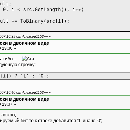
ult;
 0; i < src.GetLength(); i++)
ult += ToBinary(src[i]);
lt;
007 16:39 от Алексей1153++
»
оки в двоичном виде
 19:30 »
пасибо....
дующую строчку:
[i]) ? '1' : '0';
007 16:40 от Алексей1153++
»
оки в двоичном виде
 19:37 »
и ложно;
руемый бит то к строке добавится '1' иначе '0';