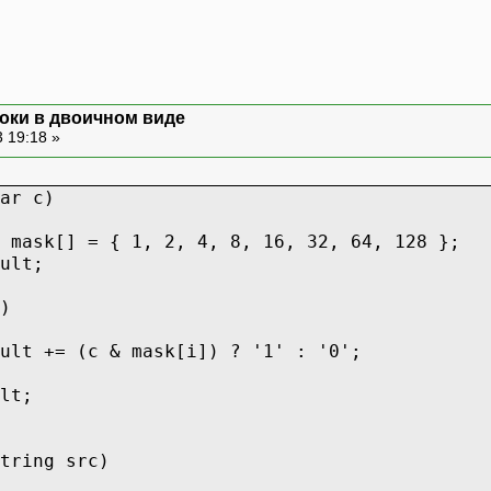
оки в двоичном виде
 19:18 »
ar c)
 mask[] = { 1, 2, 4, 8, 16, 32, 64, 128 };
ult;
)
ult += (c & mask[i]) ? '1' : '0';
lt;
tring src)