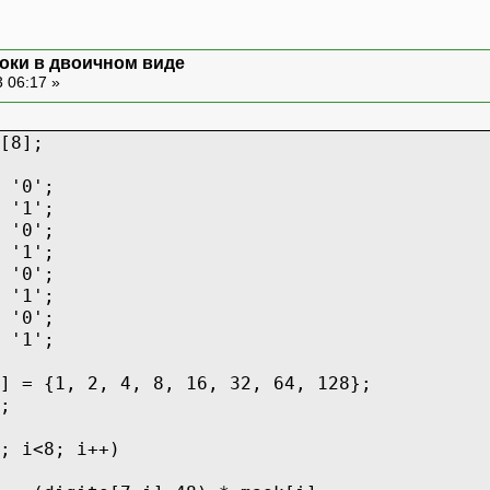
оки в двоичном виде
 06:17 »
[8];
 '0';
 '1';
 '0';
 '1';
 '0';
 '1';
 '0';
 '1';
] = {1, 2, 4, 8, 16, 32, 64, 128};
;
; i<8; i++)