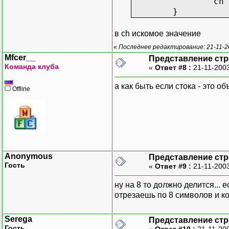
ch 
}
в ch искомое значение
«
Последнее редактирование: 21-11-2
Mfcer__
Представление стр
Команда клуба
«
Ответ #8 :
21-11-2003
а как быть если стока - это о
Offline
Anonymous
Представление стр
Гость
«
Ответ #9 :
21-11-2003
ну на 8 то должно делится... 
отрезаешь по 8 символов и к
Serega
Представление стр
Гость
«
Ответ #10 :
21-11-20