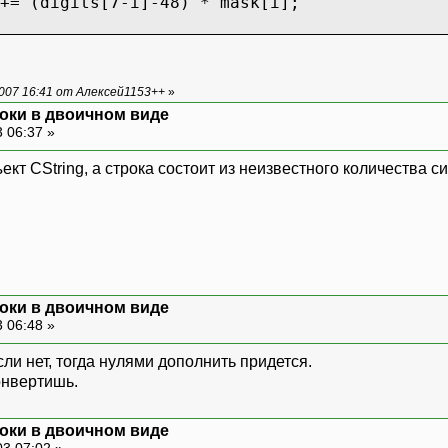
+= (digits[7-i]-48) * mask[i];
007 16:41 от Алексей1153++
»
оки в двоичном виде
 06:37 »
бъект CString, а строка состоит из неизвестного количества 
оки в двоичном виде
 06:48 »
если нет, тогда нулями дополнить придется.
онвертишь.
оки в двоичном виде
03 07:02 »