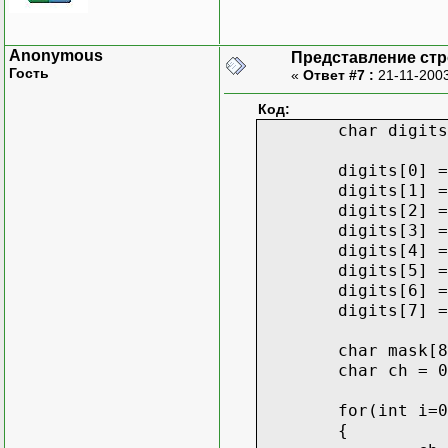
Anonymous
Представление стр
Гость
«
Ответ #7 :
21-11-2003
Код:
char digits
digits[0] =
digits[1] =
digits[2] =
digits[3] =
digits[4] =
digits[5] =
digits[6] =
digits[7] =
char mask[8
char ch = 0
for(int i=0
{