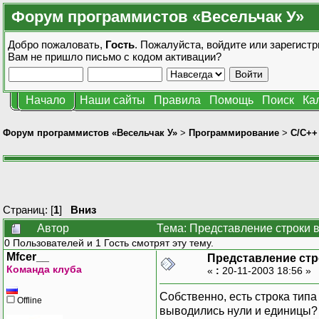
Форум программистов «Весельчак У»
Добро пожаловать,
Гость
. Пожалуйста,
войдите
или
зарегистр
Вам не пришло
письмо с кодом активации?
Начало
Наши сайты
Правила
Помощь
Поиск
Ка
Форум программистов «Весельчак У»
>
Программирование
>
C/C++
Страниц: [
1
]
Вниз
Автор
Тема: Представление строки 
0 Пользователей и 1 Гость смотрят эту тему.
Mfcer__
Представление стр
Команда клуба
«
:
20-11-2003 18:56 »
Собственно, есть строка типа 
Offline
выводились нули и единицы?