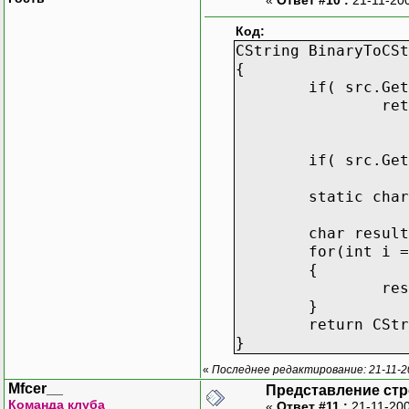
Код:
CString BinaryToCSt
{
if( src.Get
ret
BinaryToCSt
if( src.Get
static char
char result
for(int i =
{
res
}
return CStr
}
«
Последнее редактирование: 21-11-2
Mfcer__
Представление стр
Команда клуба
«
Ответ #11 :
21-11-200