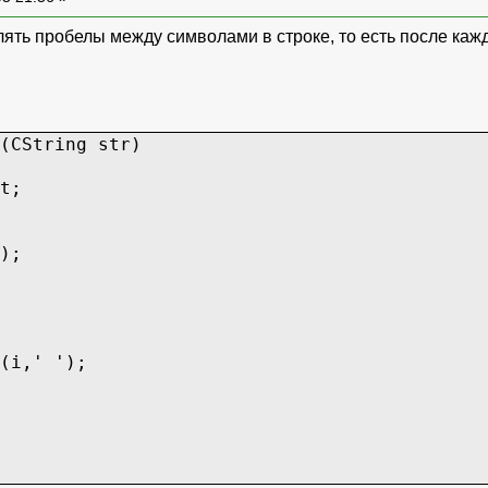
ть пробелы между символами в строке, то есть после каждо
(CString str)
t;
);
,' ');