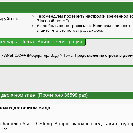
Рекомендуем проверить настройки временной зо
ируйтесь
.
"Часовой пояс:").
У нас больше нет рассылок. Если вам приходят п
знайте, что это не мы рассылаем.
лендарь
Почта
Войти
Регистрация
>
ANSI С/С++
(Модератор:
Вад
) > Тема:
Представление строки в дво
в двоичном виде (Прочитано 36598 раз)
оки в двоичном виде
char или объект CString. Вопрос: как мне представить эту с
 :?