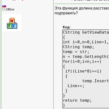
Эта функция должна расставля
Offline
подправить?
Код:
CString GetViewData
{
int i=0,n=0,Line=1,
CString temp;
temp = str;
n = temp.GetLength(
for(i=0;i<n;i++)
{
if((Line*8)==i)
{
temp.Insert(i
Line++;
}
}
return temp;
}