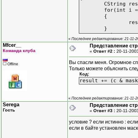
CString res
for(int i =
{
res
}
return resu
«
Последнее редактирование: 21-11-2
}
Mfcer__
Представление стр
Команда клуба
«
Ответ #2 :
20-11-2003
Вы спасли меня. Огромное с
Offline
Только можете объяснить сле
Код:
result += (c & mask
«
Последнее редактирование: 21-11-2
Serega
Представление стр
Гость
«
Ответ #3 :
20-11-2003
условие ? если истинно : есл
если в байте установлен маски