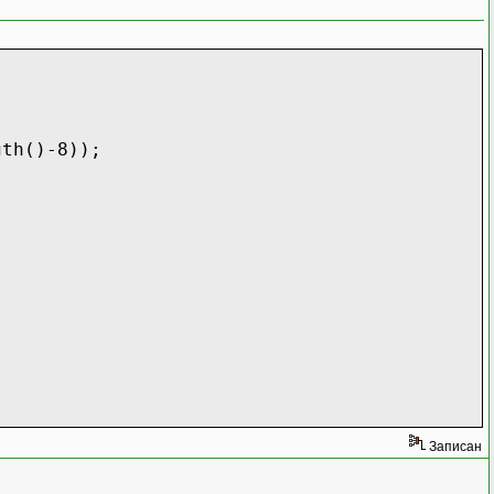
)-8));
Записан