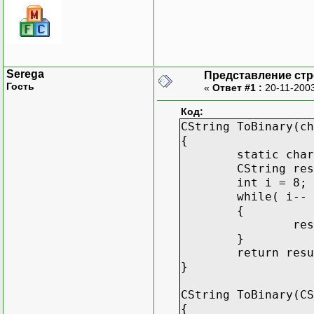
Serega
Представление стр
Гость
«
Ответ #1 :
20-11-2003
Код:
CString ToBinary(ch
{
static char
CString res
int i = 8;
while( i-- 
{
res
}
return resu
}
CString ToBinary(CS
{