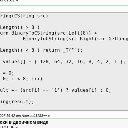
ring(CString src)
Length() > 8 )
urn BinaryToCString(src.Left(8)) +
ring(src.Right(src.GetLength(
Length() < 8 ) return _T("");
 values[] = { 128, 64, 32, 16, 8, 4, 2, 1 };
 = 0;
 0; i < 8; i++)
ult += (src[i] == '1') ? values[i] : 0;
ing(result);
007 16:42 от Алексей1153++
»
оки в двоичном виде
3 21:36 »