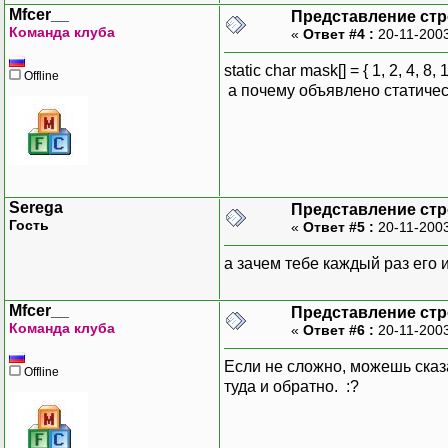
Mfcer__
Представление стр
Команда клуба
«
Ответ #4 :
20-11-2003
static char mask[] = { 1, 2, 4, 8, 
Offline
а почему объявлено статиче
Serega
Представление стр
Гость
«
Ответ #5 :
20-11-2003
а зачем тебе каждый раз его
Mfcer__
Представление стр
Команда клуба
«
Ответ #6 :
20-11-2003
Если не сложно, можешь сказа
Offline
туда и обратно. :?