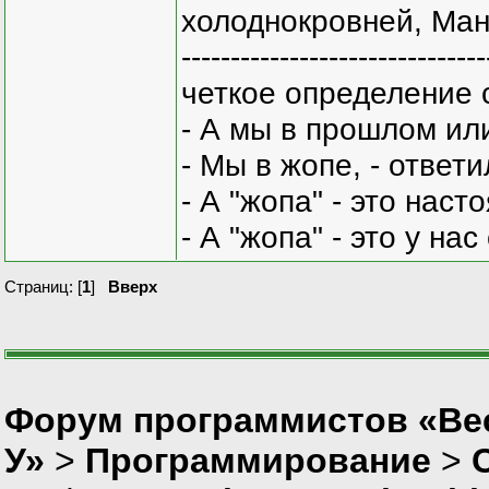
холоднокровней, Ман
-------------------------------
четкое определение 
- А мы в прошлом ил
- Мы в жопе, - ответи
- А "жопа" - это нас
- А "жопа" - это у на
Страниц: [
1
]
Вверх
Форум программистов «Ве
У»
>
Программирование
>