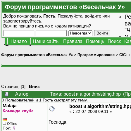
Форум программистов «Весельчак У»
Добро пожаловать,
Гость
. Пожалуйста,
войдите
или
Ре
зарегистрируйтесь
.
ва
Вам не пришло
письмо с кодом активации?
"Ч
У 
Начало
Наши сайты
Правила
Помощь
Поиск
Ка
от
зн
Форум программистов «Весельчак У»
>
Программирование
>
C/C++
Страниц: [
1
]
Вниз
Автор
Тема: boost и algorithm/string.hpp (П
0 Пользователей и 1 Гость смотрят эту тему.
Malaja
boost и algorithm/string.hp
Команда клуба
«
:
22-07-2008 09:11 »
Господа,
Offline
Пол: