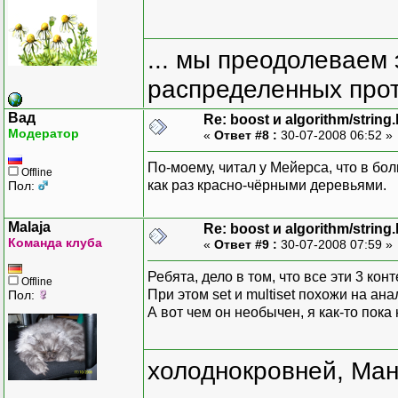
... мы преодолеваем 
распределенных прот
Вад
Re: boost и algorithm/string
Модератор
«
Ответ #8 :
30-07-2008 06:52 »
По-моему, читал у Мейерса, что в б
Offline
как раз красно-чёрными деревьями.
Пол:
Malaja
Re: boost и algorithm/string
Команда клуба
«
Ответ #9 :
30-07-2008 07:59 »
Ребята, дело в том, что все эти 3 ко
Offline
При этом set и multiset похожи на ана
Пол:
А вот чем он необычен, я как-то пока 
холоднокровней, Ман