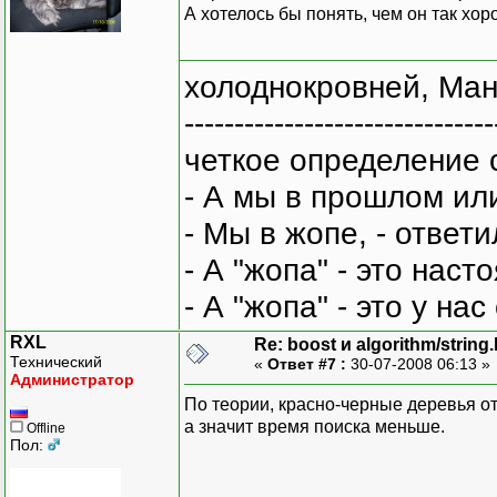
А хотелось бы понять, чем он так хоро
холоднокровней, Ман
-------------------------------
четкое определение 
- А мы в прошлом ил
- Мы в жопе, - ответи
- А "жопа" - это нас
- А "жопа" - это у на
RXL
Re: boost и algorithm/string
Технический
«
Ответ #7 :
30-07-2008 06:13 »
Администратор
По теории, красно-черные деревья о
а значит время поиска меньше.
Offline
Пол: