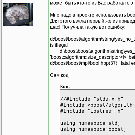
может быть кто-то из Вас работал с 
Мне надо в проекте использовать boo
Для этого взяла первый же из приве
шас! Получила такую вот ошибку:
d:\boost\boost\algorithm\string\yes_no_
is illegal
d:\boost\boost\algorithm\string\yes_no
'boost::algorithm::size_descriptor<I>' b
d:\boost\boost\mpl\bool.hpp(37) : fatal 
Сам код:
Код:
//#include "stdafx.h"
#include <boost/algorith
#include "iostream.h"
using namespace std;
using namespace boost;