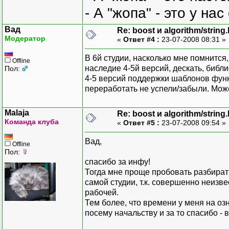
- А "жопа" - это у на
Вад
Re: boost и algorithm/string
Модератор
«
Ответ #4 :
23-07-2008 08:31 »
В 6й студии, насколько мне помнится
Offline
наследие 4-5й версий, дескать, библ
Пол:
4-5 версий поддержки шаблонов функц
переработать не успели/забыли. Мож
Malaja
Re: boost и algorithm/string
Команда клуба
«
Ответ #5 :
23-07-2008 09:54 »
Вад,
Offline
Пол:
спасибо за инфу!
Тогда мне проще пробовать разбирать
самой студии, т.к. совершенно неизве
рабочей.
Тем более, что времени у меня на озн
посему начальству и за то спасибо -