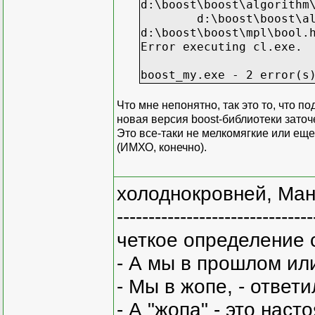
d:\boost\boost\algorithm
d:\boost\boost\algorith
d:\boost\boost\mpl\bool.
Error executing cl.exe.
boost_my.exe - 2 error(s
Что мне непонятно, так это то, что п
новая версия boost-библиотеки заточе
Это все-таки не мелкомягкие или ещ
(ИМХО, конечно).
холоднокровней, Ман
-------------------------------
четкое определение 
- А мы в прошлом ил
- Мы в жопе, - ответи
- А "жопа" - это нас