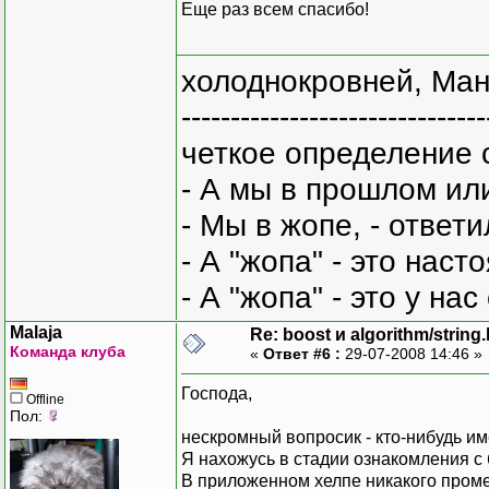
Еще раз всем спасибо!
холоднокровней, Ман
-------------------------------
четкое определение 
- А мы в прошлом ил
- Мы в жопе, - ответи
- А "жопа" - это нас
- А "жопа" - это у на
Malaja
Re: boost и algorithm/string
Команда клуба
«
Ответ #6 :
29-07-2008 14:46 »
Господа,
Offline
Пол:
нескромный вопросик - кто-нибудь име
Я нахожусь в стадии ознакомления с 
В приложенном хелпе никакого проме