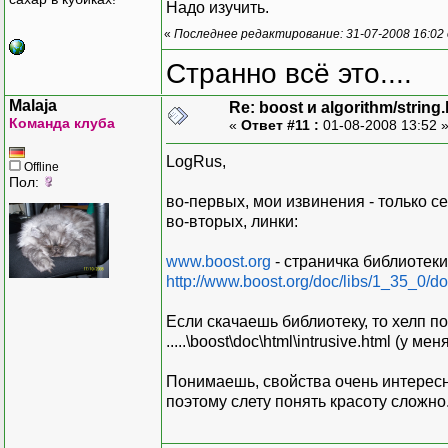
Надо изучить.
«
Последнее редактирование: 31-07-2008 16:02
Странно всё это....
Malaja
Re: boost и algorithm/string
Команда клуба
«
Ответ #11 :
01-08-2008 13:52 
LogRus,
Offline
Пол:
во-первых, мои извинения - только с
во-вторых, линки:
www.boost.org
- страничка библиотеки
http://www.boost.org/doc/libs/1_35_0/doc
Если скачаешь библиотеку, то хелп п
.....\boost\doc\html\intrusive.html (у 
Понимаешь, свойства очень интерес
поэтому слету понять красоту сложно.