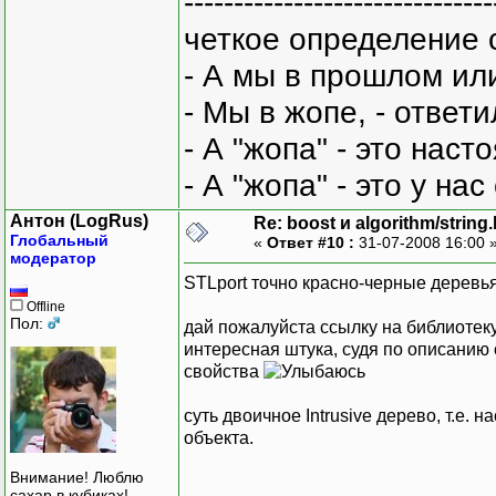
-------------------------------
четкое определение 
- А мы в прошлом ил
- Мы в жопе, - ответи
- А "жопа" - это нас
- А "жопа" - это у на
Антон (LogRus)
Re: boost и algorithm/string
Глобальный
«
Ответ #10 :
31-07-2008 16:00 
модератор
STLport точно красно-черные деревья
Offline
Пол:
дай пожалуйста ссылку на библиотеку, 
интересная штука, судя по описанию
свойства
суть двоичное Intrusive дерево, т.е.
объекта.
Внимание! Люблю
сахар в кубиках!