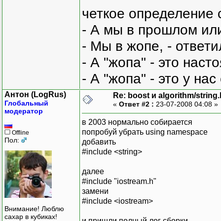
четкое определение 
- А мы в прошлом ил
- Мы в жопе, - ответи
- А "жопа" - это нас
- А "жопа" - это у на
Антон (LogRus)
Re: boost и algorithm/string
Глобальный
«
Ответ #2 :
23-07-2008 04:08 »
модератор
в 2003 нормально собирается
попробуй убрать using namespace
Offline
Пол:
добавить
#include <string>
далее
#include "iostream.h"
замени
#include <iostream>
Внимание! Люблю
сахар в кубиках!
и пришли полный лог сборки.