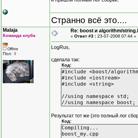
Странно всё это....
Malaja
Re: boost и algorithm/string
Команда клуба
«
Ответ #3 :
23-07-2008 07:44 »
LogRus,
Offline
Пол:
сделала так:
Код:
#include <boost/algorith
#include <iostream>
#include <string>
//using namespace std;
//using namespace boost;
Результат тот же (это полный лог сбор
Код:
Compiling...
boost_my.cpp