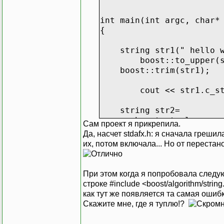
int main(int argc, char*
{
string str1(" hello w
boost::to_upper(
boost::trim(str1); /
cout << str1.c_s
string str2=
boost::to_lower_co
Сам проект я прикрепила.
boost::ireplace_fi
Да, насчет stdafx.h: я сначала греши
str1,"hello","goodb
их, потом включала... Но от переста
cout << str1.c_s
return 0;
При этом когда я попробовала следую
}
строке #include <boost/algorithm/strin
как тут же появляется та самая ошиб
Скажите мне, где я туплю!?