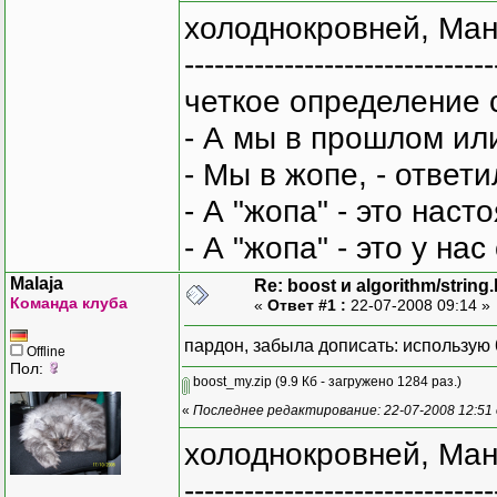
холоднокровней, Ман
-------------------------------
четкое определение 
- А мы в прошлом ил
- Мы в жопе, - ответи
- А "жопа" - это нас
- А "жопа" - это у на
Malaja
Re: boost и algorithm/string
Команда клуба
«
Ответ #1 :
22-07-2008 09:14 »
пардон, забыла дописать: использую 
Offline
Пол:
boost_my.zip
(9.9 Кб - загружено 1284 раз.)
«
Последнее редактирование: 22-07-2008 12:51 
холоднокровней, Ман
-------------------------------