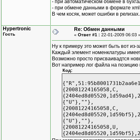
- при автоматическом обмене в бухга
- при обмене данными в формате xm
В чем косяк, может ошибки в релизах. (бу
Hypertronic
Re: Обмен данными
Гость
«
Ответ #1 :
22-01-2009 06:03 
Ну к примеру это может быть вот из-за
Каждый элемент номенклатуры имеет 
Возможно просто присваивадтся новы
Вот например лог файла на позицию 
Код:
{"R",51:95b8001731b2aa6e
{20081224165058,C,
{2404ed8d05520,1d59ad4},
{"U"},""},
{20081224165058,C,
{2404ed8d05520,1d59bf5},
{"U"},""},
{20081224165058,U,
{2404ed8d05520,1d59bf5},