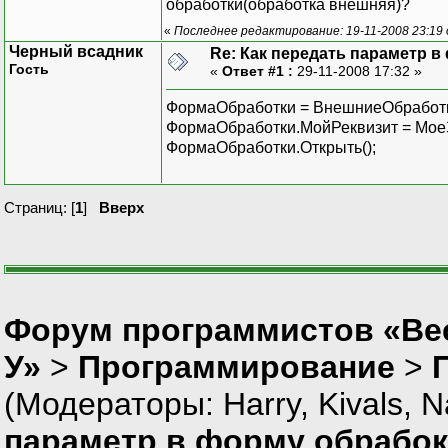
обработки(обработка внешняя)?
«
Последнее редактирование: 19-11-2008 23:19 
Черный всадник
Re: Как передать параметр 
Гость
«
Ответ #1 :
29-11-2008 17:32 »
ФормаОбработки = ВнешниеОбработки
ФормаОбработки.МойРеквизит = Мое
ФормаОбработки.Открыть();
Страниц: [
1
]
Вверх
Форум программистов «Ве
У»
>
Программирование
>
(Модераторы:
Harry
,
Kivals
,
N
параметр в форму обрабо