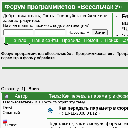
Форум программистов «Весельчак У»
Добро пожаловать,
Гость
. Пожалуйста,
войдите
или
Ре
зарегистрируйтесь
.
ва
Вам не пришло
письмо с кодом активации?
"Ч
У 
Начало
Наши сайты
Правила
Помощь
Поиск
Ка
от
зн
Форум программистов «Весельчак У»
>
Программирование
>
Прогр
параметр в форму обрабоки
Страниц: [
1
]
Вниз
Автор
Тема: Как передать параметр в форм
0 Пользователей и 1 Гость смотрят эту тему.
Dest
Как передать параметр в фор
Опытный
«
:
19-11-2008 04:12 »
Подскажите, как из модуля формы эл
Offline