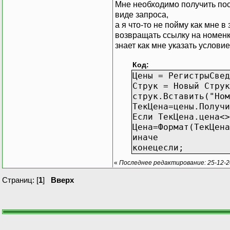
Мне необходимо получить пос
виде запроса,
а я что-то не пойму как мне 
возвращать ссылку на номенкл
знает как мне указать услови
Код:
Цены = РегистрыСвед
Струк = Новый Струк
струк.Вставить("Ном
ТекЦена=цены.Получи
Если ТекЦена.цена<>
Цена=Формат(ТекЦена
иначе
конецесли;
«
Последнее редактирование: 25-12-2
Страниц: [
1
]
Вверх