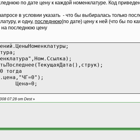
леднюю по дате цену к каждой номенклатуре. Код приведен
в запросе в условии указать - что бы выбиралась только пос
атуру, и одну,
последнюю
(по дате) цену к ней (что бы по 
е на последнюю цену
ений.ЦеныНоменклатуры;
тура;
енклатура",Ном.Ссылка);
тьПоследнее(ТекущаяДата(),струк);
0 тогда
.цена,"ЧГ=0");
Цена=0;
008 07:28 от Dest
»