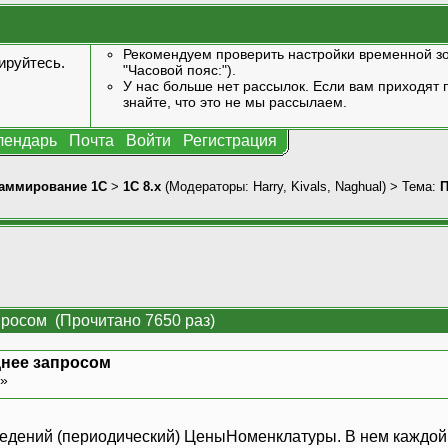
Рекомендуем проверить настройки временной зо
ируйтесь
.
"Часовой пояс:").
У нас больше нет рассылок. Если вам приходят п
знайте, что это не мы рассылаем.
лендарь
Почта
Войти
Регистрация
аммирование 1С
>
1С 8.x
(Модераторы:
Harry
,
Kivals
,
Naghual
) > Тема:
П
просом (Прочитано 7650 раз)
нее запросом
 »
 сведений (периодический) ЦеныНоменклатуры. В нем каждой