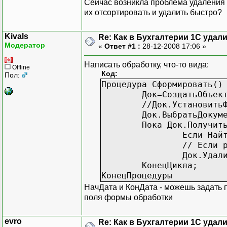
Сейчас возникла проблема удаления т
их отсортировать и удалить быстро?
Kivals
Re: Как в Бухгалтерии 1С уда
Модератор
«
Ответ #1 :
28-12-2008 17:06 »
Написать обработку, что-то вида:
Offline
Код:
Пол:
Процедура Сформировать()
Док=СоздатьОбъек
//Док.Установить
Док.ВыбратьДокум
Пока Док.Получит
Если Най
// Если 
Док.Удал
КонецЦикла;
КонецПроцедуры
НачДата и КонДата - можешь задать п
поля формы обработки
evro
Re: Как в Бухгалтерии 1С уда