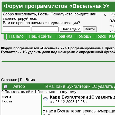
Форум программистов «Весельчак У»
Добро пожаловать,
Гость
. Пожалуйста,
войдите
или
Ре
зарегистрируйтесь
.
ва
Вам не пришло
письмо с кодом активации?
"Ч
У 
Начало
Наши сайты
Правила
Помощь
Поиск
Ка
от
зн
Форум программистов «Весельчак У»
>
Программирование
>
Прогр
Бухгалтерии 1С удалить доки под номерами с определенной букво
Страниц: [
1
]
Вниз
Автор
Тема: Как в Бухгалтерии 1С удалить
0 Пользователей и 1 Гость смотрят эту тему.
evro
Как в Бухгалтерии 1С удалить
Гость
«
:
28-12-2008 12:28 »
У нас в Бухгалтерии велась нумераци