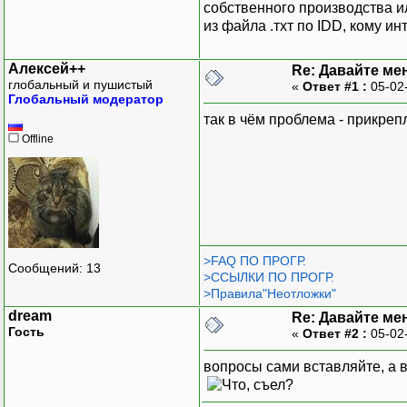
собственного производства и
из файла .тхт по IDD, кому и
Алексей++
Re: Давайте ме
глобальный и пушистый
«
Ответ #1 :
05-02
Глобальный модератор
так в чём проблема - прикреп
Offline
>FAQ ПО ПРОГР.
Сообщений: 13
>ССЫЛКИ ПО ПРОГР.
>Правила"Неотложки"
dream
Re: Давайте ме
Гость
«
Ответ #2 :
05-02
вопросы сами вставляйте, а 