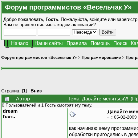
Форум программистов «Весельчак У»
Добро пожаловать,
Гость
. Пожалуйста,
войдите
или
зарегистр
Вам не пришло
письмо с кодом активации?
Начало
Наши сайты
Правила
Помощь
Поиск
Ка
Форум программистов «Весельчак У»
>
Программирование
>
Прогр
Страниц: [
1
]
Вниз
Автор
Тема: Давайте меняться?! (Пр
0 Пользователей и 1 Гость смотрят эту тему.
dream
Давайте мен
Гость
«
:
05-02-2009 
как начинающему программис
обработки пригодились в деле