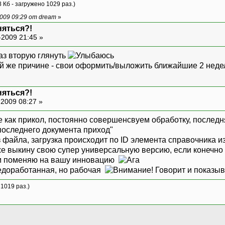
 Кб - загружено 1029 раз.)
009 09:29 от dream
»
няться?!
-2009 21:45 »
аз вторую глянуть
той же причине - свои оформить/выложить ближайшие 2 неде
няться?!
-2009 08:27 »
е как прикол, постоянно совершенсвуем обработку, последн
 последнего документа приход"
 файла, загрузка происходит по ID элемента справочника и
 выкину свою супер универсальную версию, если конечно до
м поменяю на вашу инновацию
недоработанная, но рабочая
 1019 раз.)