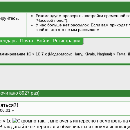
Рекомендуем проверить настройки временной зо
ируйтесь
.
"Часовой пояс:").
У нас больше нет рассылок. Если вам приходят п
знайте, что это не мы рассылаем.
лендарь
Почта
Войти
Регистрация
аммирование 1С
>
1С 7.x
(Модераторы:
Harry
,
Kivals
,
Naghual
) > Тема:
Д
очитано 8927 раз)
яться?!
06:01 »
ту 1с
, мне очень интересно посмотреть на 
! так давайте не теряться и обмениваться своими инноваци