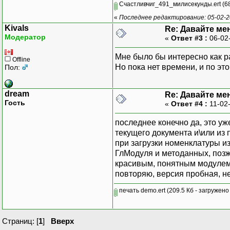
Счастливчиг_491_милисекунды.ert
(68
«
Последнее редактирование: 05-02-2
Kivals
Re: Давайте ме
Модератор
«
Ответ #3 :
06-02
Мне было бы интересно как р
Offline
Но пока нет времени, и по э
Пол:
dream
Re: Давайте ме
Гость
«
Ответ #4 :
11-02
последнее конечно да, это уж
текущего документа и\или из
при загрузки номенклатуры из
ГлМодуля и методанных, позже
красивым, понятным модуле
повторяю, версия пробная, 
печать demo.ert
(209.5 Кб - загружено
Страниц: [
1
]
Вверх