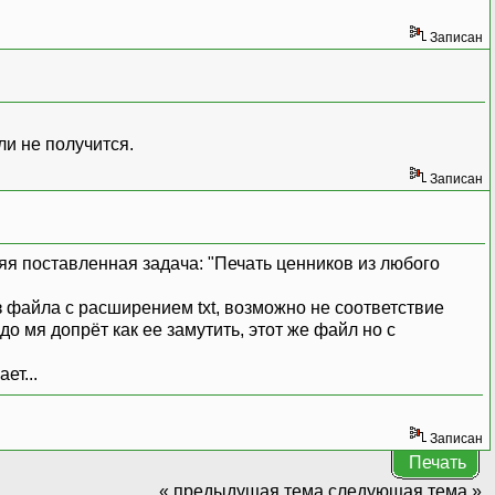
Записан
ли не получится.
Записан
яя поставленная задача: "Печать ценников из любого
з файла с расширением txt, возможно не соответствие
 мя допрёт как ее замутить, этот же файл но с
Записан
Печать
« предыдущая тема
следующая тема »