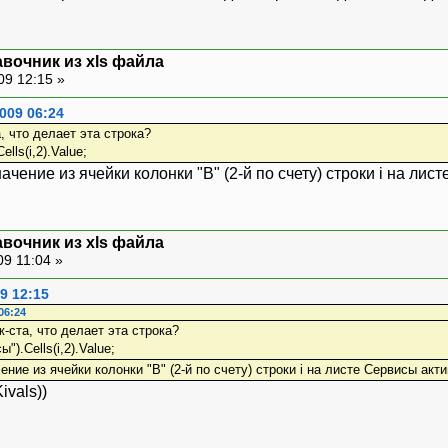
вочник из xls файла
09 12:15 »
009 06:24
, что делает эта строка?
lls(i,2).Value;
чение из ячейки колонки "B" (2-й по счету) строки i на лис
вочник из xls файла
09 11:04 »
9 12:15
06:24
-ста, что делает эта строка?
).Cells(i,2).Value;
ние из ячейки колонки "B" (2-й по счету) строки i на листе Сервисы акт
ivals))