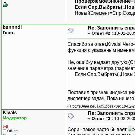
ПроверяемоеЗначение=Con
Если Спр.Выбрать(,,Новы
НовыйЭлемент=Спр.Создат
bannndi
Re: Заполнить спра
Гость
«
Ответ #2 :
10-02-200
Спасибо за ответ,Kivals! Чего
функция с указанным именем
Не, ошибку выдает другую {
значение параметра (парамет
Если Спр.Выбрать(,,Новый 
Поставил признак индексации
диспетчер задач. Пока ничег
«
Последнее редактирование: 10-02-2
Kivals
Re: Заполнить спра
Модератор
«
Ответ #3 :
10-02-200
Сори - такое часто бывает
Offline