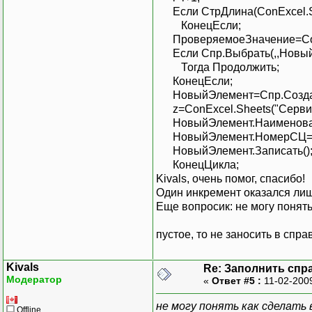
Если СтрДлина(ConExcel.Shee
КонецЕсли;
ПроверяемоеЗначение=ConExc
Если Спр.Выбрать(,,Новый 
Тогда Продолжить;
КонецЕсли;
НовыйЭлемент=Спр.Создат
z=ConExcel.Sheets("Сервисы"
НовыйЭлемент.Наименование=
НовыйЭлемент.НомерСЦ=ConEx
НовыйЭлемент.Записать()
КонецЦикла;
Kivals, очень помог, спасибо!
Один инкремент оказался ли
Еще вопросик: не могу понять
пустое, то не заносить в спра
Kivals
Re: Заполнить спра
Модератор
«
Ответ #5 :
11-02-200
не могу понять как сделать 
Offline