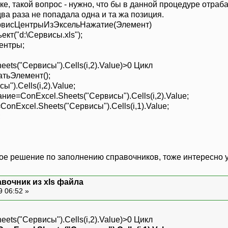
ке, такой вопрос - нужно, что бы в данной процедуре отраб
 два раза не попадала одна и та жа позиция.
рвисЦентрыИзЭксельНажатие(Элемент)
("d:\Сервисы.xls");
ентры;
ts("Сервисы").Cells(i,2).Value)>0 Цикл
ьЭлемент();
).Cells(i,2).Value;
ConExcel.Sheets("Сервисы").Cells(i,2).Value;
cel.Sheets("Сервисы").Cells(i,1).Value;
;
ное решение по заполнению справочников, тоже интересно 
вочник из xls файла
9 06:52 »
ts("Сервисы").Cells(i,2).Value)>0 Цикл