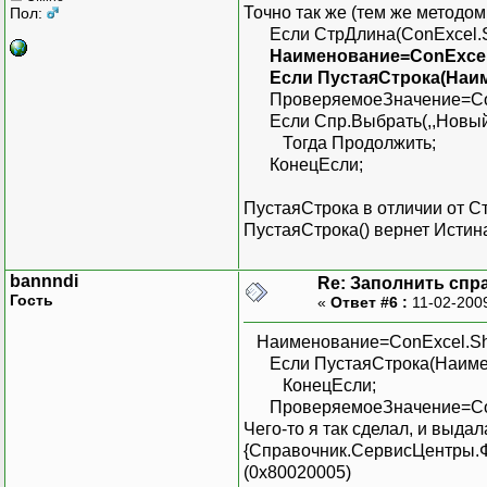
Точно так же (тем же методо
Пол:
Если СтрДлина(ConExcel.Shee
Наименование=ConExcel.S
Если ПустаяСтрока(Наиме
ПроверяемоеЗначение=ConExc
Если Спр.Выбрать(,,Новый 
Тогда Продолжить;
КонецЕсли;
ПустаяСтрока в отличии от Стр
ПустаяСтрока() вернет Истина
bannndi
Re: Заполнить спра
Гость
«
Ответ #6 :
11-02-200
Наименование=ConExcel.Sheet
Если ПустаяСтрока(Наимено
КонецЕсли;
ПроверяемоеЗначение=ConExc
Чего-то я так сделал, и выдала
{Справочник.СервисЦентры.Фо
(0x80020005)