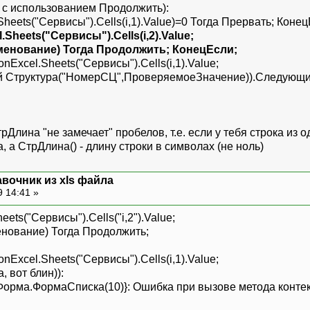
м с использованием Продолжить):
ts("Сервисы").Cells(i,1).Value)=0 Тогда Прервать; Конец
heets("Сервисы").Cells(i,2).Value;
нование) Тогда Продолжить; КонецЕсли;
el.Sheets("Сервисы").Cells(i,1).Value;
Структура("НомерСЦ",ПроверяемоеЗначение)).Следующи
Длина "не замечает" пробелов, т.е. если у тебя строка из о
, а СтрДлина() - длину строки в символах (не ноль)
вочник из xls файла
9 14:41 »
s("Сервисы").Cells("i,2").Value;
вание) Тогда Продолжить;
el.Sheets("Сервисы").Cells(i,1).Value;
, вот блин)):
рма.ФормаСписка(10)}: Ошибка при вызове метода контекс