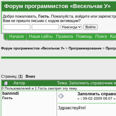
Форум программистов «Весельчак У»
Добро пожаловать,
Гость
. Пожалуйста,
войдите
или
зарегистр
Вам не пришло
письмо с кодом активации?
Начало
Наши сайты
Правила
Помощь
Поиск
Ка
Форум программистов «Весельчак У»
>
Программирование
>
Прогр
Страниц: [
1
]
Вниз
Автор
Тема: Заполнить справочник и
0 Пользователей и 1 Гость смотрят эту тему.
bannndi
Заполнить справо
Гость
«
:
09-02-2009 08:07 
Здравствуйте!