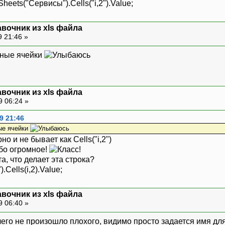
s("Сервисы").Cells("i,2").Value;
вочник из xls файла
9 21:46 »
разные ячейки
вочник из xls файла
9 06:24 »
9 21:46
зные ячейки
но и не бывает как Cells("i,2")
ибо огромное!
а, что делает эта строка?
Cells(i,2).Value;
вочник из xls файла
9 06:40 »
чего не произошло плохого, видимо просто задается имя для 