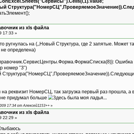
Excel.Sheets("Сервисы").Cells(i,1).Value;
й Структура("НомерСЦ",ПроверяемоеЗначение)).След
ьЭлемент();
вочник из xls файла
9 17:33 »
-то ругнулась на (,,Новый Структура, где 2 запятые. Может 
 не определена)
Справочник.СервисЦентры.Форма.ФормаСписка(8)}: Ошибка 
р номер "3")
Структура("НомерСЦ",ПроверяемоеЗначение)).Следующий
 на реквизит НомерСЦ, так загрузка первый раз прошла, а 
о не придумал больше
009 17:34 от Алексей1153++
»
вочник из xls файла
9 22:29 »