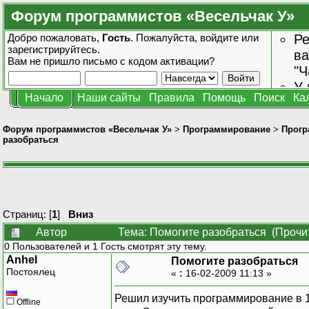
Форум программистов «Весельчак У»
Добро пожаловать,
Гость
. Пожалуйста,
войдите
или
Ре
зарегистрируйтесь
.
ва
Вам не пришло
письмо с кодом активации?
"Ч
У 
Начало
Наши сайты
Правила
Помощь
Поиск
Ка
от
зн
Форум программистов «Весельчак У»
>
Программирование
>
Прогр
разобраться
Страниц: [
1
]
Вниз
Автор
Тема: Помогите разобраться (Прочи
0 Пользователей и 1 Гость смотрят эту тему.
Anhel
Помогите разобраться
Постоялец
«
:
16-02-2009 11:13 »
Решил изучить программирование в 1
Offline