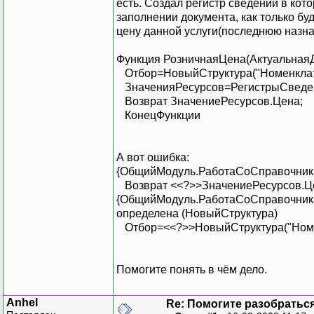
есть. Создал регистр сведений в кото
заполнении документа, как только бу
цену данной услуги(последнюю назнач
Функция РозничнаяЦена(Актуальная
Отбор=НовыйСтруктура("Номенклат
ЗначенияРесурсов=РегистрыСведен
Возврат ЗначениеРесурсов.Цена;
КонецФункции
А вот ошибка:
{ОбщийМодуль.РаботаСоСправочникам
Возврат <<?>>ЗначениеРесурсов.Ц
{ОбщийМодуль.РаботаСоСправочникам
определена (НовыйСтруктура)
Отбор=<<?>>НовыйСтруктура("Номе
Помогите понять в чём дело.
Anhel
Re: Помогите разобратьс