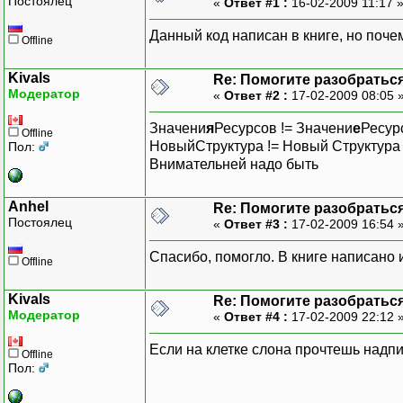
Постоялец
«
Ответ #1 :
16-02-2009 11:17 
Данный код написан в книге, но почем
Offline
Kivals
Re: Помогите разобратьс
Модератор
«
Ответ #2 :
17-02-2009 08:05 
Значени
я
Ресурсов != Значени
е
Ресур
Offline
НовыйСтруктура != Новый Структура
Пол:
Внимательней надо быть
Anhel
Re: Помогите разобратьс
Постоялец
«
Ответ #3 :
17-02-2009 16:54 
Спасибо, помогло. В книге написано и
Offline
Kivals
Re: Помогите разобратьс
Модератор
«
Ответ #4 :
17-02-2009 22:12 
Если на клетке слона прочтешь надпи
Offline
Пол: